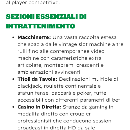
al player competitive.
SEZIONI ESSENZIALI DI
INTRATTENIMENTO
Macchinette:
Una vasta raccolta estesa
che spazia dalle vintage slot machine a tre
rulli fino alle contemporanee video
machine con caratteristiche extra
articolate, montepremi crescenti e
ambientazioni avvincenti
Titoli da Tavola:
Declinazioni multiple di
blackjack, roulette continentale e
statunitense, baccarà e poker, tutte
accessibili con differenti parametri di bet
Casino In Diretta:
Stanze da gaming in
modalità diretto con croupier
professionisti che conducono sessioni
broadcast in diretta HD da sale