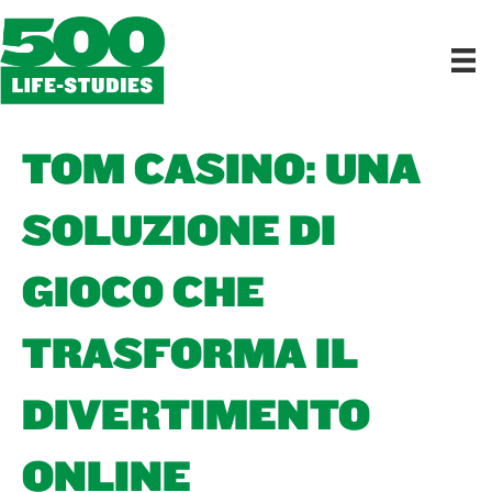
TOM CASINO: UNA
SOLUZIONE DI
GIOCO CHE
TRASFORMA IL
DIVERTIMENTO
ONLINE