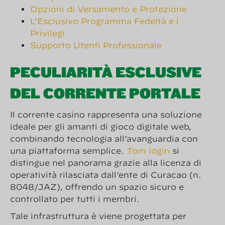
Opzioni di Versamento e Protezione
L’Esclusivo Programma Fedeltà e i
Privilegi
Supporto Utenti Professionale
PECULIARITÀ ESCLUSIVE
DEL CORRENTE PORTALE
Il corrente casino rappresenta una soluzione
ideale per gli amanti di gioco digitale web,
combinando tecnologia all’avanguardia con
una piattaforma semplice.
Tom login
si
distingue nel panorama grazie alla licenza di
operatività rilasciata dall’ente di Curacao (n.
8048/JAZ), offrendo un spazio sicuro e
controllato per tutti i membri.
Tale infrastruttura è viene progettata per