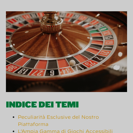
INDICE DEI TEMI
Peculiarità Esclusive del Nostro
Piattaforma
L’Ampia Gamma di Giochi Accessibili