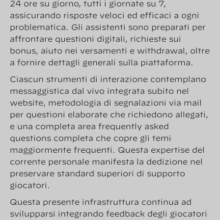
24 ore su giorno, tutti i giornate su 7,
assicurando risposte veloci ed efficaci a ogni
problematica. Gli assistenti sono preparati per
affrontare questioni digitali, richieste sui
bonus, aiuto nei versamenti e withdrawal, oltre
a fornire dettagli generali sulla piattaforma.
Ciascun strumenti di interazione contemplano
messaggistica dal vivo integrata subito nel
website, metodologia di segnalazioni via mail
per questioni elaborate che richiedono allegati,
e una completa area frequently asked
questions completa che copre gli temi
maggiormente frequenti. Questa expertise del
corrente personale manifesta la dedizione nel
preservare standard superiori di supporto
giocatori.
Questa presente infrastruttura continua ad
svilupparsi integrando feedback degli giocatori