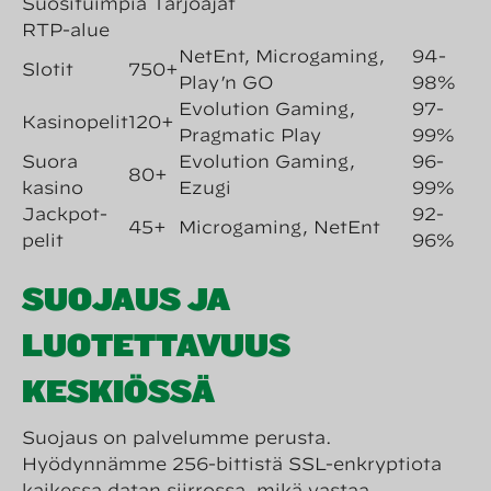
Suosituimpia Tarjoajat
RTP-alue
NetEnt, Microgaming,
94-
Slotit
750+
Play’n GO
98%
Evolution Gaming,
97-
Kasinopelit
120+
Pragmatic Play
99%
Suora
Evolution Gaming,
96-
80+
kasino
Ezugi
99%
Jackpot-
92-
45+
Microgaming, NetEnt
pelit
96%
SUOJAUS JA
LUOTETTAVUUS
KESKIÖSSÄ
Suojaus on palvelumme perusta.
Hyödynnämme 256-bittistä SSL-enkryptiota
kaikessa datan siirrossa, mikä vastaa