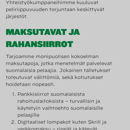
Yhteistyökumppaneihimme kuuluvat
peliriippuvuuden torjuntaan keskittyvät
järjestöt.
MAKSUTAVAT JA
RAHANSIIRROT
Tarjoamme monipuolisen kokoelman
maksutapoja, jotka menetelmät palvelevat
suomalaisia pelaajia. Jokainen talletukset
toteutuvat välittömiä, sekä kotiutukset
hoidetaan nopeasti.
Pankkisiirrot suomalaisista
rahoituslaitoksista – turvallisin ja
käytetyin vaihtoehto suomalaisille
pelaajille
Digitaaliset lompakot kuten Skrill ja
verkkomaksu – ripeät ja kätevät