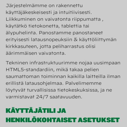
Järjestelmämme on rakennettu
käyttäjäkeskeisesti ja intuitiivisesti.
Liikkuminen on vaivatonta riippumatta ,
käytätkö tietokonetta, tablettia tai
älypuhelinta. Panostamme panostaneet
erityisesti latausnopeuksiin & käyttöliittymän
kirkkasuteen, jotta peliharrastus olisi
äärimmäisen vaivatonta.
Tekninen infrastruktuurimme nojaa uusimpaan
HTML5-standardiin, mikä takaa pelien
saumattoman toiminnan kaikilla laitteilla ilman
erillistä latausohjelmaa. Palvelimemme
löytyvät turvallisissa tietokeskuksissa, ja ne
varmistavat 24/7 saatavuuden.
KÄYTTÄJÄTILI JA
HENKILÖKOHTAISET ASETUKSET