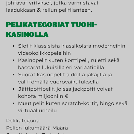
johtavat yritykset, jotka varmistavat
laadukkaan & reilun pelitilanteen.
PELIKATEGORIAT TUOHI-
KASINOLLA
Slotit klassisista klassikoista moderneihin
videokolikkopeleihin
Kasinopelit kuten korttipeli, ruletti sekä
baccarat lukuisilla eri variaatioilla
Suorat kasinopelit aidoilla jakajilla ja
välittömällä vuorovaikutuksella
Jättipottipelit, joissa jackpotit voivat
kohota miljooniin €
Muut pelit kuten scratch-kortit, bingo sekä
virtuaaliurheilu
Pelikategoria
Pelien lukumäärä Määrä