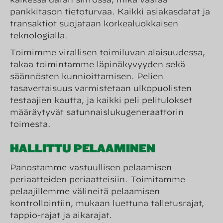
pankkitason tietoturvaa. Kaikki asiakasdatat ja
transaktiot suojataan korkealuokkaisen
teknologialla.
Toimimme virallisen toimiluvan alaisuudessa,
takaa toimintamme läpinäkyvyyden sekä
säännösten kunnioittamisen. Pelien
tasavertaisuus varmistetaan ulkopuolisten
testaajien kautta, ja kaikki peli pelitulokset
määräytyvät satunnaislukugeneraattorin
toimesta.
HALLITTU PELAAMINEN
Panostamme vastuullisen pelaamisen
periaatteiden periaatteisiin. Toimitamme
pelaajillemme välineitä pelaamisen
kontrollointiin, mukaan luettuna talletusrajat,
tappio-rajat ja aikarajat.