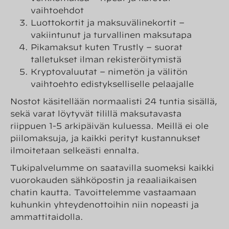
vaihtoehdot
Luottokortit ja maksuvälinekortit –
vakiintunut ja turvallinen maksutapa
Pikamaksut kuten Trustly – suorat
talletukset ilman rekisteröitymistä
Kryptovaluutat – nimetön ja välitön
vaihtoehto edistykselliselle pelaajalle
Nostot käsitellään normaalisti 24 tuntia sisällä,
sekä varat löytyvät tilillä maksutavasta
riippuen 1-5 arkipäivän kuluessa. Meillä ei ole
piilomaksuja, ja kaikki perityt kustannukset
ilmoitetaan selkeästi ennalta.
Tukipalvelumme on saatavilla suomeksi kaikki
vuorokauden sähköpostin ja reaaliaikaisen
chatin kautta. Tavoittelemme vastaamaan
kuhunkin yhteydenottoihin niin nopeasti ja
ammattitaidolla.