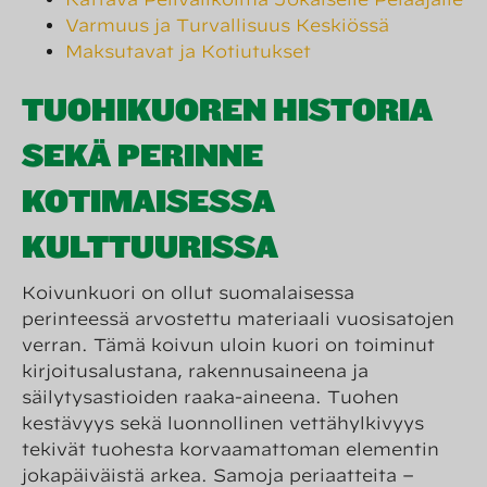
Varmuus ja Turvallisuus Keskiössä
Maksutavat ja Kotiutukset
TUOHIKUOREN HISTORIA
SEKÄ PERINNE
KOTIMAISESSA
KULTTUURISSA
Koivunkuori on ollut suomalaisessa
perinteessä arvostettu materiaali vuosisatojen
verran. Tämä koivun uloin kuori on toiminut
kirjoitusalustana, rakennusaineena ja
säilytysastioiden raaka-aineena. Tuohen
kestävyys sekä luonnollinen vettähylkivyys
tekivät tuohesta korvaamattoman elementin
jokapäiväistä arkea. Samoja periaatteita –