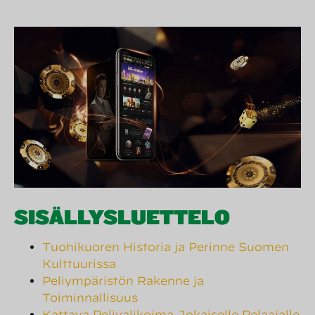
SISÄLLYSLUETTELO
Tuohikuoren Historia ja Perinne Suomen
Kulttuurissa
Peliympäristön Rakenne ja
Toiminnallisuus
Kattava Pelivalikoima Jokaiselle Pelaajalle