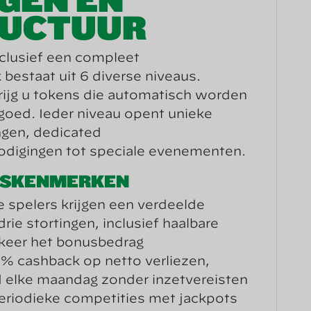
UCTUUR
clusief een compleet
bestaat uit 6 diverse niveaus.
rijg u tokens die automatisch worden
oed. Ieder niveau opent unieke
ingen, dedicated
digingen tot speciale evenementen.
USKENMERKEN
spelers krijgen een verdeelde
rie stortingen, inclusief haalbare
g keer het bonusbedrag
% cashback op netto verliezen,
 elke maandag zonder inzetvereisten
riodieke competities met jackpots