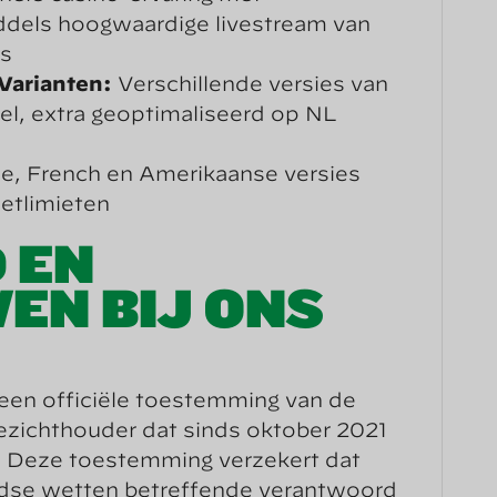
ddels hoogwaardige livestream van
ts
Varianten:
Verschillende versies van
el, extra geoptimaliseerd op NL
, French en Amerikaanse versies
zetlimieten
 EN
EN BIJ ONS
een officiële toestemming van de
ezichthouder dat sinds oktober 2021
t. Deze toestemming verzekert dat
andse wetten betreffende verantwoord