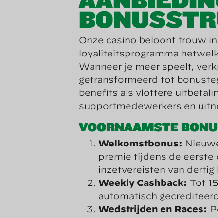
BONUSSTR
Onze casino beloont trouw in
loyaliteitsprogramma hetwelk 
Wanneer je meer speelt, verk
getransformeerd tot bonusteg
benefits als vlottere uitbetal
supportmedewerkers en uitno
VOORNAAMSTE BON
Welkomstbonus:
Nieuwe 
premie tijdens de eerste d
inzetvereisten van derti
Weekly Cashback:
Tot 15
automatisch gecrediteerd
Wedstrijden en Races:
Pe