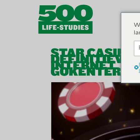
We
la
STAR CASINO 
DEFINITIEVE 
INTERNET
GOKENTERTA