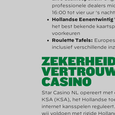
professionele dealers mi
16:00 tot vier uur ‘s nach
Hollandse Eenentwintig 
het best bekende kaartsp
voorkeuren
Roulette Tafels:
Europese
inclusief verschillende in
ZEKERHEID
VERTROUW
CASINO
Star Casino NL opereert met 
KSA (KSA), het Hollandse to
internet kansspelen reguleer
wij voldoen met rigide Holl