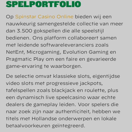
SPELPORTFOLIO
Op
Spinstar Casino Online
bieden wij een
nauwkeurig samengestelde collectie van meer
dan 3.500 gokspellen die alle speelstijl
bedienen. Ons platform collaboreert samen
met leidende softwareleveranciers zoals
NetEnt, Microgaming, Evolution Gaming en
Pragmatic Play om een faire en gevarieerde
game-ervaring te waarborgen.
De selectie omvat klassieke slots, eigentijdse
video slots met progressieve jackpots,
tafelspellen zoals blackjack en roulette, plus
een dynamisch live speelcasino waar echte
dealers de gameplay leiden. Voor spelers die
naar zoek zijn naar authenticiteit, hebben we
titels met Hollandse onderwerpen en lokale
betaalvoorkeuren geïntegreerd.