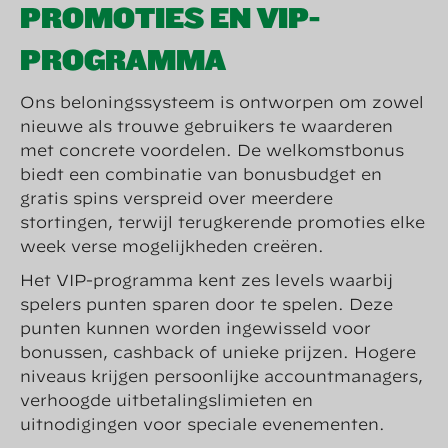
PROMOTIES EN VIP-
PROGRAMMA
Ons beloningssysteem is ontworpen om zowel
nieuwe als trouwe gebruikers te waarderen
met concrete voordelen. De welkomstbonus
biedt een combinatie van bonusbudget en
gratis spins verspreid over meerdere
stortingen, terwijl terugkerende promoties elke
week verse mogelijkheden creëren.
Het VIP-programma kent zes levels waarbij
spelers punten sparen door te spelen. Deze
punten kunnen worden ingewisseld voor
bonussen, cashback of unieke prijzen. Hogere
niveaus krijgen persoonlijke accountmanagers,
verhoogde uitbetalingslimieten en
uitnodigingen voor speciale evenementen.