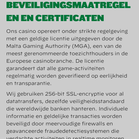
BEVEILIGINGSMAATREGEL
EN EN CERTIFICATEN
Ons casino opereert onder strikte regelgeving
met een geldige licentie uitgegeven door de
Malta Gaming Authority (MGA), een van de
meest gerenommeerde toezichthouders in de
Europese casinobranche. De licentie
garandeert dat alle game-activiteiten
regelmatig worden geverifieerd op eerlijkheid
en transparantie.
Wij gebruiken 256-bit SSL-encryptie voor al
datatransfers, dezelfde veiligheidsstandaard
die wereldwijde banken hanteren. Individuele
informatie en geldelijke transacties worden
beveiligd door meervoudige firewalls en
geavanceerde fraudedetectiesystemen die
verdachte activiteiten in realtime monitoren.