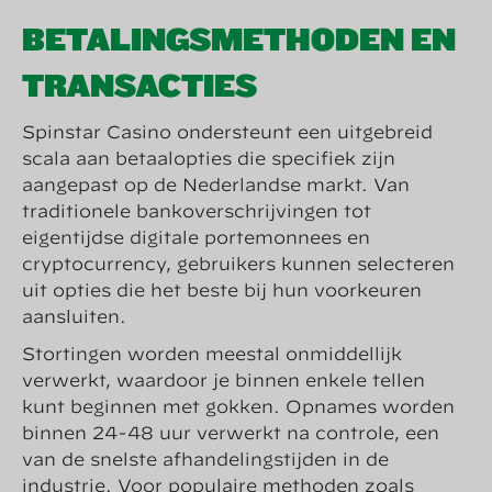
BETALINGSMETHODEN EN
TRANSACTIES
Spinstar Casino ondersteunt een uitgebreid
scala aan betaalopties die specifiek zijn
aangepast op de Nederlandse markt. Van
traditionele bankoverschrijvingen tot
eigentijdse digitale portemonnees en
cryptocurrency, gebruikers kunnen selecteren
uit opties die het beste bij hun voorkeuren
aansluiten.
Stortingen worden meestal onmiddellijk
verwerkt, waardoor je binnen enkele tellen
kunt beginnen met gokken. Opnames worden
binnen 24-48 uur verwerkt na controle, een
van de snelste afhandelingstijden in de
industrie. Voor populaire methoden zoals