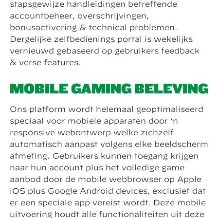
stapsgewijze handleidingen betreffende
accountbeheer, overschrijvingen,
bonusactivering & technical problemen.
Dergelijke zelfbedienings portal is wekelijks
vernieuwd gebaseerd op gebruikers feedback
& verse features.
MOBILE GAMING BELEVING
Ons platform wordt helemaal geoptimaliseerd
speciaal voor mobiele apparaten door ‘n
responsive webontwerp welke zichzelf
automatisch aanpast volgens elke beeldscherm
afmeting. Gebruikers kunnen toegang krijgen
naar hun account plus het volledige game
aanbod door de mobile webbrowser op Apple
iOS plus Google Android devices, exclusief dat
er een speciale app vereist wordt. Deze mobile
uitvoering houdt alle functionaliteiten uit deze