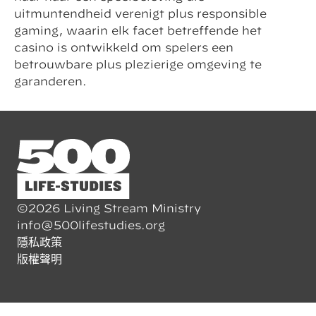
uitmuntendheid verenigt plus responsible
gaming, waarin elk facet betreffende het
casino is ontwikkeld om spelers een
betrouwbare plus plezierige omgeving te
garanderen.
©2026 Living Stream Ministry
info@500lifestudies.org
隱私政策
版權聲明