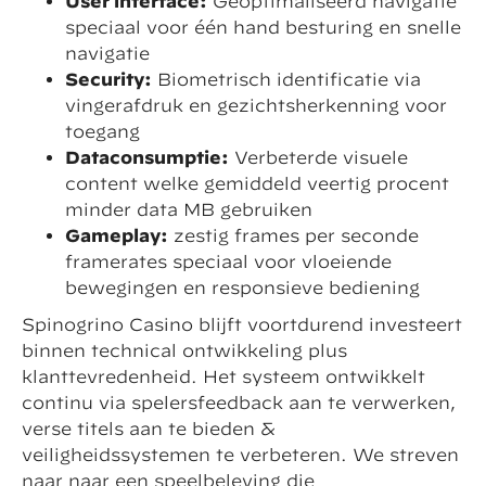
User interface:
Geoptimaliseerd navigatie
speciaal voor één hand besturing en snelle
navigatie
Security:
Biometrisch identificatie via
vingerafdruk en gezichtsherkenning voor
toegang
Dataconsumptie:
Verbeterde visuele
content welke gemiddeld veertig procent
minder data MB gebruiken
Gameplay:
zestig frames per seconde
framerates speciaal voor vloeiende
bewegingen en responsieve bediening
Spinogrino Casino blijft voortdurend investeert
binnen technical ontwikkeling plus
klanttevredenheid. Het systeem ontwikkelt
continu via spelersfeedback aan te verwerken,
verse titels aan te bieden &
veiligheidssystemen te verbeteren. We streven
naar naar een speelbeleving die