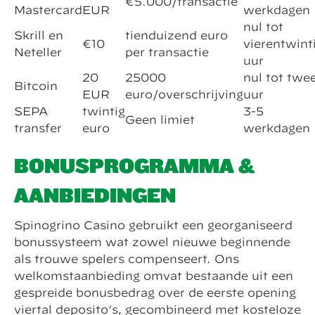
€5.000/transactie
Mastercard
EUR
werkdagen
nul tot
Skrill en
tienduizend euro
€10
vierentwint
Neteller
per transactie
uur
20
25000
nul tot twe
Bitcoin
EUR
euro/overschrijving
uur
SEPA
twintig
3-5
Geen limiet
transfer
euro
werkdagen
BONUSPROGRAMMA &
AANBIEDINGEN
Spinogrino Casino gebruikt een georganiseerd
bonussysteem wat zowel nieuwe beginnende
als trouwe spelers compenseert. Ons
welkomstaanbieding omvat bestaande uit een
gespreide bonusbedrag over de eerste opening
viertal deposito’s, gecombineerd met kosteloze