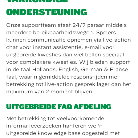
ONDERSTEUNING
Onze supportteam staat 24/7 paraat middels
meerdere bereikbaarheidswegen. Spelers
kunnen communicatie opnemen via live-action
chat voor instant assistentie, e-mail voor
uitgebreide kwesties dan wel bellen speciaal
voor complexere kwesties. Wij bieden support
in de taal Hollands, English, German & Franse
taal, waarin gemiddelde responstijden met
betrekking tot live-action gesprek lager dan het
maximum van 2 moment blijven.
UITGEBREIDE FAQ AFDELING
Met betrekking tot veelvoorkomende
informatieverzoeken hanteren we ‘n
uitgebreide knowledge base opgesteld met