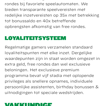
rondes bij favoriete speelautomaten. We
bieden transparante speelvereisten met
redelijke inzetvereisten op 35x met betrekking
tot bonussaldo en 40x betreffende
opbrengsten afkomstig van free rondes.
LOYALITEITSYSTEEM
Regelmatige gamers verzamelen standaard
loyaliteitspunten met elke inzet. Dergelijke
waardepunten zijn in staat worden omgezet in
extra geld, free rondes dan wel exclusieve
beloningen. Het exclusieve premium
programma bevat vijf stadia met oplopende
privileges als snellere opnames, individuele
persoonlijke assistenten, birthday bonussen &
uitnodigingen tot speciale wedstrijden.
VAKKUNDIGE