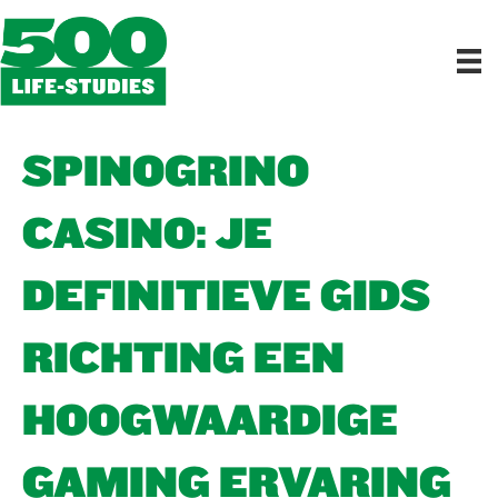
SPINOGRINO
CASINO: JE
DEFINITIEVE GIDS
RICHTING EEN
HOOGWAARDIGE
GAMING ERVARING