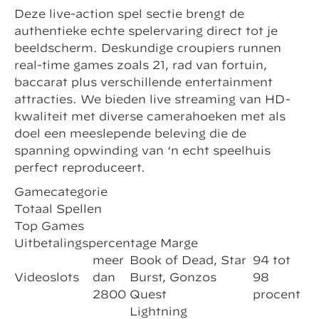
Deze live-action spel sectie brengt de
authentieke echte spelervaring direct tot je
beeldscherm. Deskundige croupiers runnen
real-time games zoals 21, rad van fortuin,
baccarat plus verschillende entertainment
attracties. We bieden live streaming van HD-
kwaliteit met diverse camerahoeken met als
doel een meeslepende beleving die de
spanning opwinding van ‘n echt speelhuis
perfect reproduceert.
Gamecategorie
Totaal Spellen
Top Games
Uitbetalingspercentage Marge
meer
Book of Dead, Star
94 tot
Videoslots
dan
Burst, Gonzos
98
2800
Quest
procent
Lightning