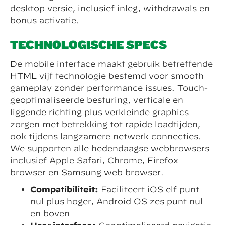
desktop versie, inclusief inleg, withdrawals en
bonus activatie.
TECHNOLOGISCHE SPECS
De mobile interface maakt gebruik betreffende
HTML vijf technologie bestemd voor smooth
gameplay zonder performance issues. Touch-
geoptimaliseerde besturing, verticale en
liggende richting plus verkleinde graphics
zorgen met betrekking tot rapide loadtijden,
ook tijdens langzamere netwerk connecties.
We supporten alle hedendaagse webbrowsers
inclusief Apple Safari, Chrome, Firefox
browser en Samsung web browser.
Compatibiliteit:
Faciliteert iOS elf punt
nul plus hoger, Android OS zes punt nul
en boven