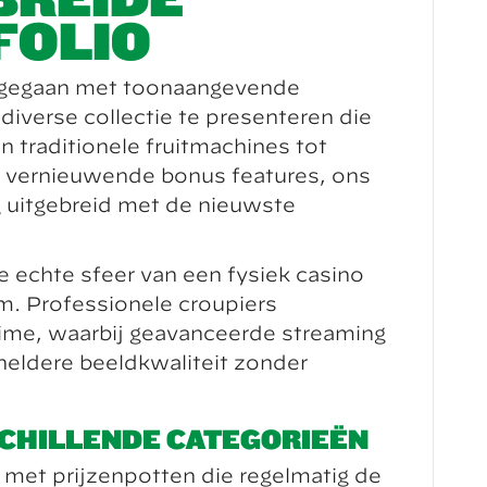
FOLIO
ngegaan met toonaangevende
iverse collectie te presenteren die
an traditionele fruitmachines tot
 vernieuwende bonus features, ons
 uitgebreid met de nieuwste
de echte sfeer van een fysiek casino
m. Professionele croupiers
time, waarbij geavanceerde streaming
lheldere beeldkwaliteit zonder
SCHILLENDE CATEGORIEËN
 met prijzenpotten die regelmatig de