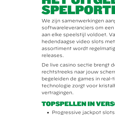
SPELPORT
We zijn samenwerkingen aa
softwareleveranciers om een d
aan elke speelstijl voldoet. V
hedendaagse video slots met
assortiment wordt regelmatig
releases.
De live casino sectie brengt 
rechtstreeks naar jouw scher
begeleiden de games in real-
technologie zorgt voor krista
vertragingen.
TOPSPELLEN IN VER
Progressive jackpot slots