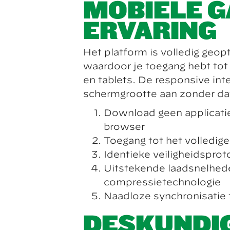
MOBIELE 
ERVARING
Het platform is volledig geop
waardoor je toegang hebt tot 
en tablets. De responsive int
schermgrootte aan zonder dat 
Download geen applicatie 
browser
Toegang tot het volledi
Identieke veiligheidsprot
Uitstekende laadsnelhed
compressietechnologie
Naadloze synchronisatie 
DESKUNDI