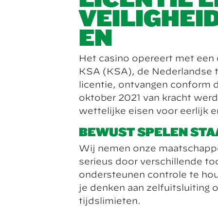
VEILIGHE
EN
Het casino opereert met een o
KSA (KSA), de Nederlandse t
licentie, ontvangen conform 
oktober 2021 van kracht werd,
wettelijke eisen voor eerlijk
BEWUST SPELEN STA
Wij nemen onze maatschappel
serieus door verschillende too
ondersteunen controle te hou
je denken aan zelfuitsluiting 
tijdslimieten.