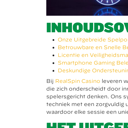
INHOUDSO
Onze Uitgebreide Spelpor
Betrouwbare en Snelle Be
Licentie en Veiligheidsm
Smartphone Gaming Bele
Deskundige Ondersteuni
Bij
RealSpin Casino
leveren wi
die zich onderscheidt door i
spelersgericht denken. Ons
techniek met een zorgvuldig 
waardoor elke sessie een uni
HET UITGE