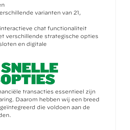
en
rschillende varianten van 21,
nteractieve chat functionaliteit
 verschillende strategische opties
loten en digitale
N SNELLE
OPTIES
nanciële transacties essentieel zijn
aring. Daarom hebben wij een breed
geïntegreerd die voldoen aan de
den.