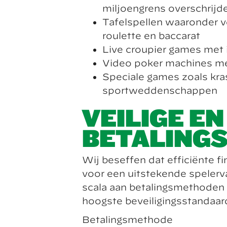
miljoengrens overschrijd
Tafelspellen waaronder ve
roulette en baccarat
Live croupier games met i
Video poker machines met
Speciale games zoals kras
sportweddenschappen
VEILIGE E
BETALINGS
Wij beseffen dat efficiënte fi
voor een uitstekende spelerv
scala aan betalingsmethoden 
hoogste beveiligingsstandaar
Betalingsmethode