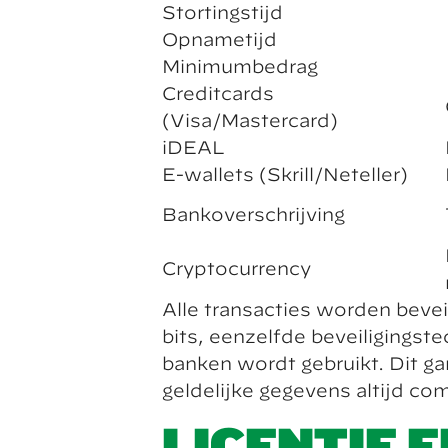
Stortingstijd
Opnametijd
Minimumbedrag
Creditcards
(Visa/Mastercard)
iDEAL
E-wallets (Skrill/Neteller)
Bankoverschrijving
Cryptocurrency
Alle transacties worden bevei
bits, eenzelfde beveiligingste
banken wordt gebruikt. Dit ga
geldelijke gegevens altijd co
LICENTIE E