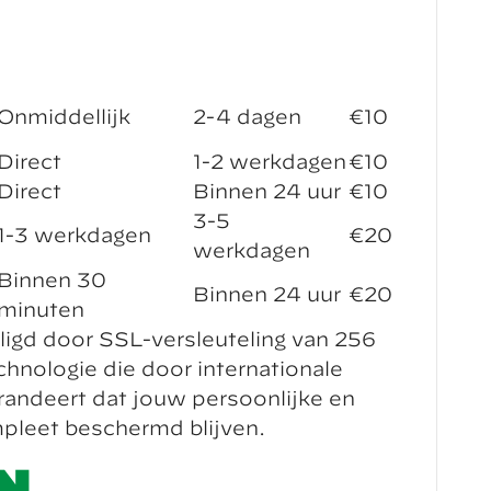
Onmiddellijk
2-4 dagen
€10
Direct
1-2 werkdagen
€10
Direct
Binnen 24 uur
€10
3-5
1-3 werkdagen
€20
werkdagen
Binnen 30
Binnen 24 uur
€20
minuten
ligd door SSL-versleuteling van 256
chnologie die door internationale
randeert dat jouw persoonlijke en
mpleet beschermd blijven.
N