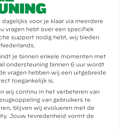
UNING
dagelijks voor je klaar via meerdere
u vragen hebt over een specifiek
che support nodig hebt, wij bieden
t Nederlands.
rbindt je binnen enkele momenten met
il ondersteuning binnen 6 uur wordt
e vragen hebben wij een uitgebreide
ect toegankelijk is.
 wij continu in het verbeteren van
erugkoppeling van gebruikers te
en, blijven wij evolueren met de
ty. Jouw tevredenheid vormt de