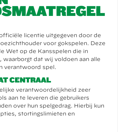
IDSMAATREGEL
fficiële licentie uitgegeven door de
oezichthouder voor gokspelen. Deze
de Wet op de Kansspelen die in
 waarborgt dat wij voldoen aan alle
 en verantwoord spel.
AT CENTRAAL
ijke verantwoordelijkheid zeer
ls aan te leveren die gebruikers
den over hun spelgedrag. Hierbij kun
opties, stortingslimieten en