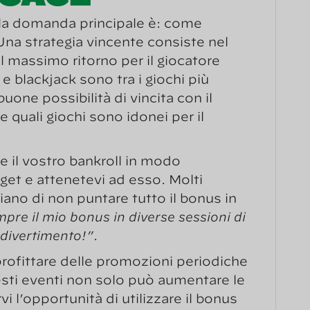
 la domanda principale è: come
Una strategia vincente consiste nel
il massimo ritorno per il giocatore
e blackjack sono tra i giochi più
uone possibilità di vincita con il
 quali giochi sono idonei per il
e il vostro bankroll in modo
get e attenetevi ad esso. Molti
iano di non puntare tutto il bonus in
pre il mio bonus in diverse sessioni di
 divertimento!”
.
profittare delle promozioni periodiche
uesti eventi non solo può aumentare le
vi l’opportunità di utilizzare il bonus