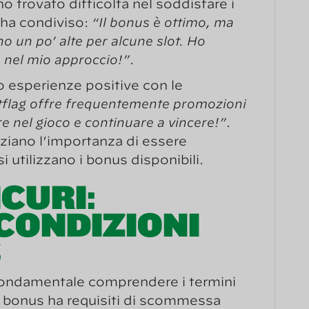
no trovato difficoltà nel soddisfare i
 ha condiviso:
“Il bonus è ottimo, ma
o un po’ alte per alcune slot. Ho
 nel mio approccio!”
.
o esperienze positive con le
tflag offre frequentemente promozioni
e nel gioco e continuare a vincere!”
.
iano l’importanza di essere
i utilizzano i bonus disponibili.
CURI:
 CONDIZIONI
S
 fondamentale comprendere i termini
ni bonus ha requisiti di scommessa