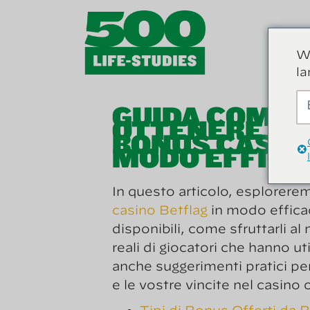
We
la
GUIDA COMPL
OTTENERE E U
BONUS CASIN
MODO EFFICA
In questo articolo, esplorerem
casino Betflag
in modo efficac
disponibili, come sfruttarli 
reali di giocatori che hanno ut
anche suggerimenti pratici pe
e le vostre vincite nel casino 