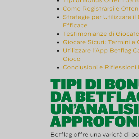
Tipi di Bonus Offerti da 
Come Registrarsi e Otten
Strategie per Utilizzare 
Efficace
Testimonianze di Giocato
Giocare Sicuri: Termini e
Utilizzare l’App Betflag C
Gioco
Conclusioni e Riflessioni 
TIPI DI BO
DA BETFLA
UN’ANALISI
APPROFON
Betflag offre una varietà di 