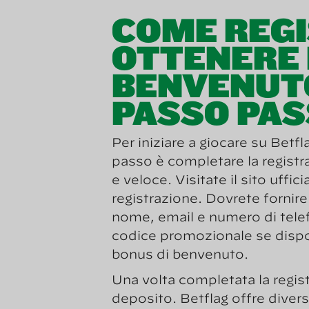
COME REGI
OTTENERE 
BENVENUTO
PASSO PA
Per iniziare a giocare su Betfl
passo è completare la regist
e veloce. Visitate il sito uffic
registrazione. Dovrete fornir
nome, email e numero di telef
codice promozionale se dispon
bonus di benvenuto.
Una volta completata la regis
deposito. Betflag offre dive