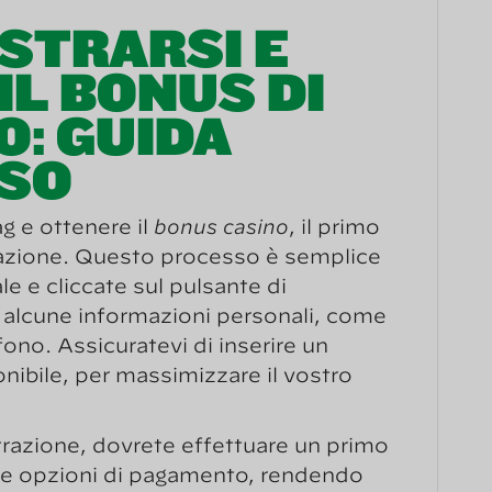
STRARSI E
IL BONUS DI
: GUIDA
SSO
ag e ottenere il
bonus casino
, il primo
razione. Questo processo è semplice
iale e cliccate sul pulsante di
e alcune informazioni personali, come
ono. Assicuratevi di inserire un
ibile, per massimizzare il vostro
trazione, dovrete effettuare un primo
rse opzioni di pagamento, rendendo