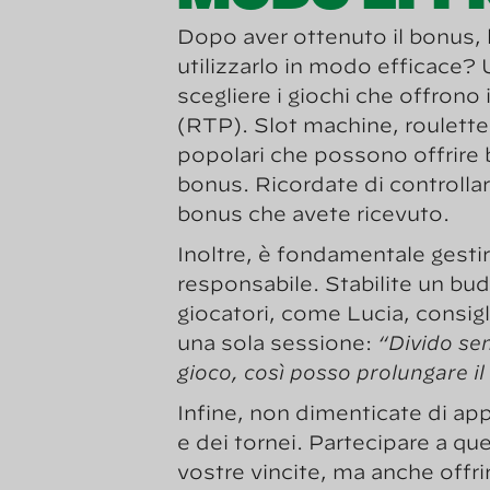
Dopo aver ottenuto il bonus,
utilizzarlo in modo efficace? 
scegliere i giochi che offrono 
(RTP). Slot machine, roulette 
popolari che possono offrire b
bonus. Ricordate di controllare
bonus che avete ricevuto.
Inoltre, è fondamentale gestir
responsabile. Stabilite un bud
giocatori, come Lucia, consigl
una sola sessione:
“Divido sem
gioco, così posso prolungare il
Infine, non dimenticate di ap
e dei tornei. Partecipare a q
vostre vincite, ma anche offrir