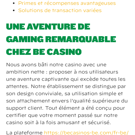
Primes et récompenses avantageuses
Solutions de transaction variées
UNE AVENTURE DE
GAMING REMARQUABLE
CHEZ BE CASINO
Nous avons bâti notre casino avec une
ambition nette : proposer à nos utilisateurs
une aventure captivante qui excède toutes les
attentes. Notre établissement se distingue par
son design conviviale, sa utilisation simple et
son attachement envers l’qualité supérieure du
support client. Tout élément a été conçu pour
certifier que votre moment passé sur notre
casino soit à la fois amusant et sécurisé.
La plateforme
https://becasinos-be.com/fr-be/