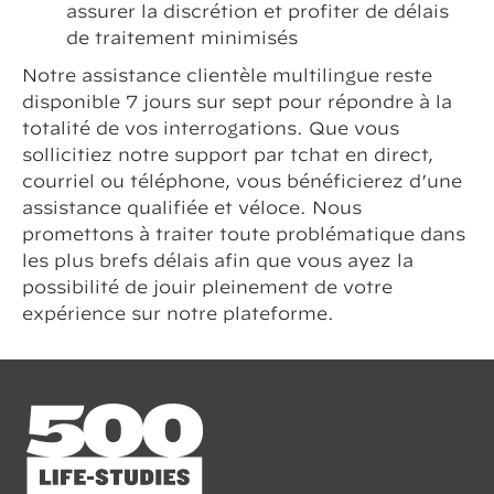
assurer la discrétion et profiter de délais
de traitement minimisés
Notre assistance clientèle multilingue reste
disponible 7 jours sur sept pour répondre à la
totalité de vos interrogations. Que vous
sollicitiez notre support par tchat en direct,
courriel ou téléphone, vous bénéficierez d’une
assistance qualifiée et véloce. Nous
promettons à traiter toute problématique dans
les plus brefs délais afin que vous ayez la
possibilité de jouir pleinement de votre
expérience sur notre plateforme.