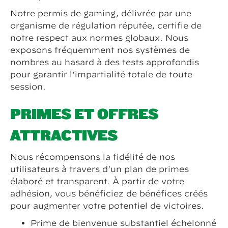
Notre permis de gaming, délivrée par une
organisme de régulation réputée, certifie de
notre respect aux normes globaux. Nous
exposons fréquemment nos systèmes de
nombres au hasard à des tests approfondis
pour garantir l’impartialité totale de toute
session.
PRIMES ET OFFRES
ATTRACTIVES
Nous récompensons la fidélité de nos
utilisateurs à travers d’un plan de primes
élaboré et transparent. À partir de votre
adhésion, vous bénéficiez de bénéfices créés
pour augmenter votre potentiel de victoires.
Prime de bienvenue substantiel échelonné