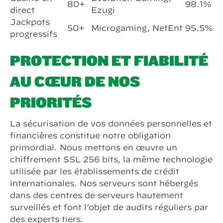
80+
98.1%
direct
Ezugi
Jackpots
50+
Microgaming, NetEnt
95.5%
progressifs
PROTECTION ET FIABILITÉ
AU CŒUR DE NOS
PRIORITÉS
La sécurisation de vos données personnelles et
financières constitue notre obligation
primordial. Nous mettons en œuvre un
chiffrement SSL 256 bits, la même technologie
utilisée par les établissements de crédit
internationales. Nos serveurs sont hébergés
dans des centres de serveurs hautement
surveillés et font l’objet de audits réguliers par
des experts tiers.