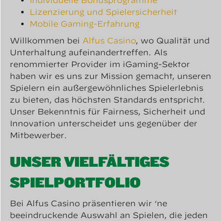
Lizenzierung und Spielersicherheit
Mobile Gaming-Erfahrung
Willkommen bei
Alfus Casino
, wo Qualität und
Unterhaltung aufeinandertreffen. Als
renommierter Provider im iGaming-Sektor
haben wir es uns zur Mission gemacht, unseren
Spielern ein außergewöhnliches Spielerlebnis
zu bieten, das höchsten Standards entspricht.
Unser Bekenntnis für Fairness, Sicherheit und
Innovation unterscheidet uns gegenüber der
Mitbewerber.
UNSER VIELFÄLTIGES
SPIELPORTFOLIO
Bei Alfus Casino präsentieren wir ‘ne
beeindruckende Auswahl an Spielen, die jeden