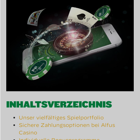
INHALTSVERZEICHNIS
Unser vielfältiges Spielportfolio
Sichere Zahlungsoptionen bei Alfus
Casino
Individuelle Bonusprogramme