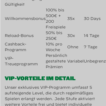
Gültigkeit
100% bis
500€ +
Willkommensbonus
35x
30 Days
200
Freispiele
50% bis
Reload-Bonus
30x
14 Tage
250€
Cashback-
10% pro
Ohne
7 Tage
Programm
Woche
Persönlich
VIP-
gestaltete
Variabel
Unbegrenz
Treueprogramm
Prämien
VIP-VORTEILE IM DETAIL
Unser exklusives VIP-Programm umfasst 5
aufsteigende Level, die durch regelmäßiges
Spielen erlangt werden. Jede Stufe aktiviert
weitere Vorteile frei und bietet individuelle