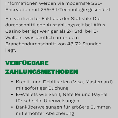
Informationen werden via modernste SSL-
Encryption mit 256-Bit-Technologie geschützt.
Ein verifizierter Fakt aus der Statistik: Die
durchschnittliche Auszahlungszeit bei Alfus
Casino beträgt weniger als 24 Std. bei E-
Wallets, was deutlich unter dem
Branchendurchschnitt von 48-72 Stunden
liegt.
VERFÜGBARE
ZAHLUNGSMETHODEN
Kredit- und Debitkarten (Visa, Mastercard)
mit sofortiger Buchung
E-Wallets wie Skrill, Neteller und PayPal
für schnelle Überweisungen
Banküberweisungen für größere Summen
mit erhöhter Absicherung