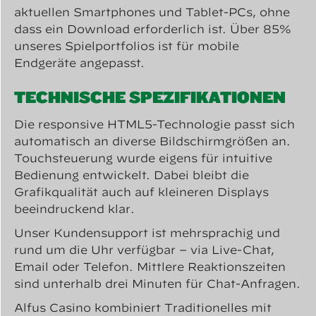
aktuellen Smartphones und Tablet-PCs, ohne
dass ein Download erforderlich ist. Über 85%
unseres Spielportfolios ist für mobile
Endgeräte angepasst.
TECHNISCHE SPEZIFIKATIONEN
Die responsive HTML5-Technologie passt sich
automatisch an diverse Bildschirmgrößen an.
Touchsteuerung wurde eigens für intuitive
Bedienung entwickelt. Dabei bleibt die
Grafikqualität auch auf kleineren Displays
beeindruckend klar.
Unser Kundensupport ist mehrsprachig und
rund um die Uhr verfügbar – via Live-Chat,
Email oder Telefon. Mittlere Reaktionszeiten
sind unterhalb drei Minuten für Chat-Anfragen.
Alfus Casino kombiniert Traditionelles mit