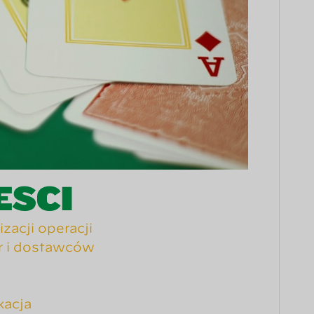
EŚCI
zacji operacji
r i dostawców
kacja