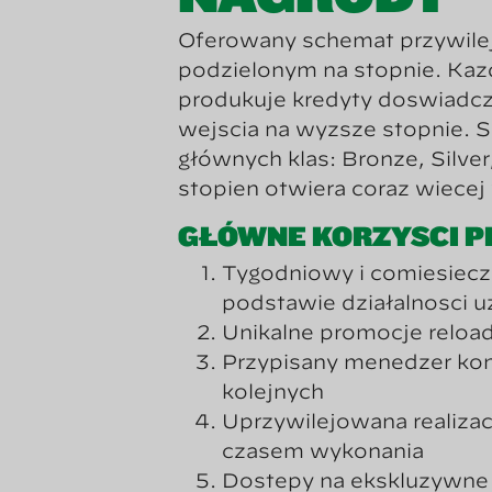
Oferowany schemat przywilej
podzielonym na stopnie. Każ
produkuje kredyty doświadcze
wejścia na wyższe stopnie. Sc
głównych klas: Bronze, Silver
stopień otwiera coraz więcej
GŁÓWNE KORZYŚCI P
Tygodniowy i comiesięcz
podstawie działalności 
Unikalne promocje reloa
Przypisany menedżer kont
kolejnych
Uprzywilejowana realiz
czasem wykonania
Dostępy na ekskluzywne