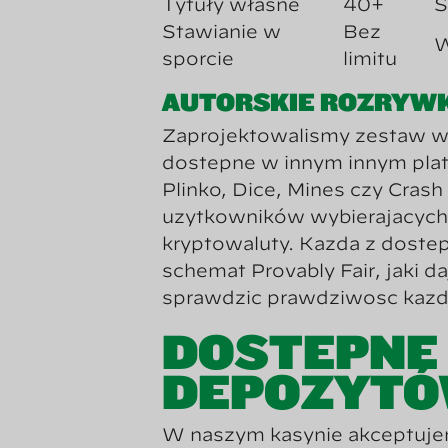
Tytuły własne
40+
S
Stawianie w
Bez
W
sporcie
limitu
AUTORSKIE ROZRYWK
Zaprojektowaliśmy zestaw wy
dostępne w innym innym platf
Plinko, Dice, Mines czy Crash
użytkowników wybierających
kryptowaluty. Każda z dostęp
schemat Provably Fair, jaki 
sprawdzić prawdziwość każde
DOSTĘPNE
DEPOZYT
W naszym kasynie akceptujem