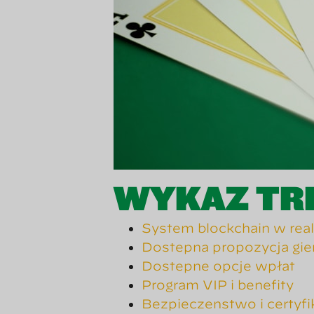
WYKAZ TR
System blockchain w reali
Dostępna propozycja gie
Dostępne opcje wpłat
Program VIP i benefity
Bezpieczeństwo i certyfi