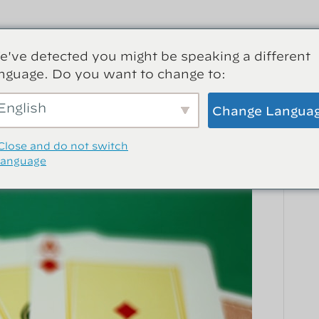
行动APP
've detected you might be speaking a different
nguage. Do you want to change to:
English
O – PEŁNY
Change Langua
PO SERWISIE
 NOWOCZESNEJ
Close and do not switch
language