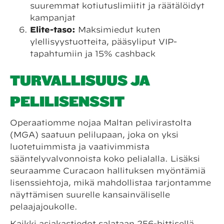
suuremmat kotiutuslimiitit ja räätälöidyt
kampanjat
Elite-taso:
Maksimiedut kuten
ylellisyystuotteita, pääsyliput VIP-
tapahtumiin ja 15% cashback
TURVALLISUUS JA
PELILISENSSIT
Operaatiomme nojaa Maltan pelivirastolta
(MGA) saatuun pelilupaan, joka on yksi
luotetuimmista ja vaativimmista
sääntelyvalvonnoista koko pelialalla. Lisäksi
seuraamme Curacaon hallituksen myöntämiä
lisenssiehtoja, mikä mahdollistaa tarjontamme
näyttämisen suurelle kansainväliselle
pelaajajoukolle.
Kaikki asiakastiedot salataan 256-bittisellä