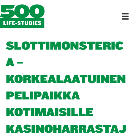
SLOTTIMONSTERIC
A –
KORKEALAATUINEN
PELIPAIKKA
KOTIMAISILLE
KASINOHARRASTAJ