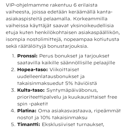
VIP-ohjelmamme rakentuu 6 erilaista
vaiheesta, joissa edetään keräämällä kanta-
asiakaspisteitä pelaamalla. Korkeammilla
vaiheissa käyttäjät saavat yksinoikeudellisia
etuja kuten henkilökohtaisen asiakaspäällikön,
isompia nostolimittejä, nopeampaa kotiutusta
sekä räätälöityjä bonustarjouksia.
Pronssi:
Perus bonukset ja tarjoukset
saatavilla kaikille säännöllisille pelaajille
Hopea-taso:
Viikoittaiset
uudelleenlatausbonukset ja
takaisinmaksuedut 5% häviöistä
Kulta-taso:
Syntymäpäiväbonus,
prioriteettipalvelu ja kuukausittaiset free
spin -paketit
Platina:
Oma asiakasvastaava, ripeämmät
nostot ja 10% takaisinmaksu
Timantti:
Eksklusiiviset turnaukset,