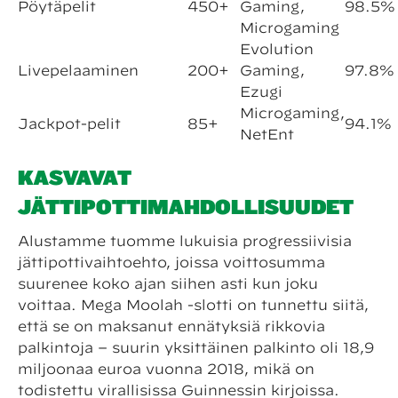
Pöytäpelit
450+
Gaming,
98.5%
Microgaming
Evolution
Livepelaaminen
200+
Gaming,
97.8%
Ezugi
Microgaming,
Jackpot-pelit
85+
94.1%
NetEnt
KASVAVAT
JÄTTIPOTTIMAHDOLLISUUDET
Alustamme tuomme lukuisia progressiivisia
jättipottivaihtoehto, joissa voittosumma
suurenee koko ajan siihen asti kun joku
voittaa. Mega Moolah -slotti on tunnettu siitä,
että se on maksanut ennätyksiä rikkovia
palkintoja – suurin yksittäinen palkinto oli 18,9
miljoonaa euroa vuonna 2018, mikä on
todistettu virallisissa Guinnessin kirjoissa.