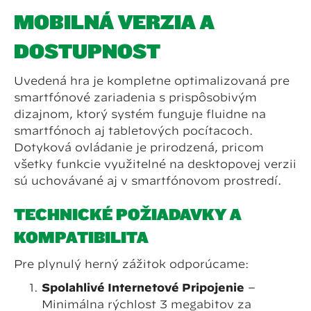
MOBILNÁ VERZIA A
DOSTUPNOSŤ
Uvedená hra je kompletne optimalizovaná pre
smartfónové zariadenia s prispôsobivým
dizajnom, ktorý systém funguje fluidne na
smartfónoch aj tabletových počítačoch.
Dotyková ovládanie je prirodzená, pričom
všetky funkcie využiteľné na desktopovej verzii
sú uchovávané aj v smartfónovom prostredí.
TECHNICKÉ POŽIADAVKY A
KOMPATIBILITA
Pre plynulý herný zážitok odporúčame:
Spoľahlivé Internetové Pripojenie
–
Minimálna rýchlosť 3 megabitov za