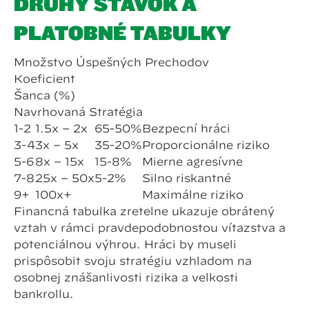
DRUHY STÁVOK A
PLATOBNÉ TABUĽKY
Množstvo Úspešných Prechodov
Koeficient
Šanca (%)
Navrhovaná Stratégia
1-2
1.5x – 2x
65-50%
Bezpeční hráči
3-4
3x – 5x
35-20%
Proporcionálne riziko
5-6
8x – 15x
15-8%
Mierne agresívne
7-8
25x – 50x
5-2%
Silno riskantné
9+
100x+
Maximálne riziko
Finančná tabuľka zreteľne ukazuje obrátený
vzťah v rámci pravdepodobnosťou víťazstva a
potenciálnou výhrou. Hráči by museli
prispôsobiť svoju stratégiu vzhľadom na
osobnej znášanlivosti rizika a veľkosti
bankrollu.