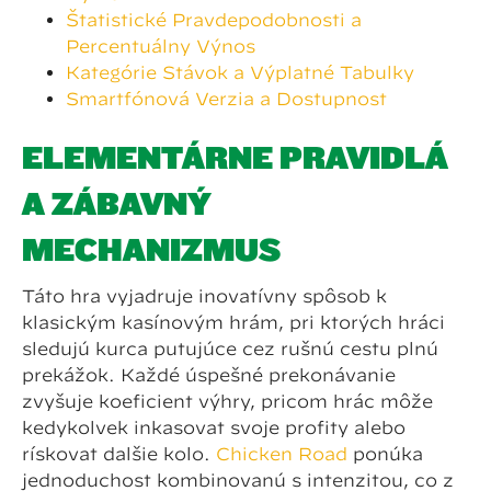
Štatistické Pravdepodobnosti a
Percentuálny Výnos
Kategórie Stávok a Výplatné Tabuľky
Smartfónová Verzia a Dostupnosť
ELEMENTÁRNE PRAVIDLÁ
A ZÁBAVNÝ
MECHANIZMUS
Táto hra vyjadruje inovatívny spôsob k
klasickým kasínovým hrám, pri ktorých hráči
sledujú kurča putujúce cez rušnú cestu plnú
prekážok. Každé úspešné prekonávanie
zvyšuje koeficient výhry, pričom hráč môže
kedykoľvek inkasovať svoje profity alebo
rískovať ďalšie kolo.
Chicken Road
ponúka
jednoduchosť kombinovanú s intenzitou, čo z