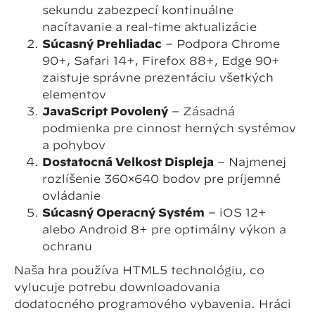
sekundu zabezpečí kontinuálne
načítavanie a real-time aktualizácie
Súčasný Prehliadač
– Podpora Chrome
90+, Safari 14+, Firefox 88+, Edge 90+
zaisťuje správne prezentáciu všetkých
elementov
JavaScript Povolený
– Zásadná
podmienka pre činnosť herných systémov
a pohybov
Dostatočná Veľkosť Displeja
– Najmenej
rozlíšenie 360×640 bodov pre príjemné
ovládanie
Súčasný Operačný Systém
– iOS 12+
alebo Android 8+ pre optimálny výkon a
ochranu
Naša hra používa HTML5 technológiu, čo
vylučuje potrebu downloadovania
dodatočného programového vybavenia. Hráči