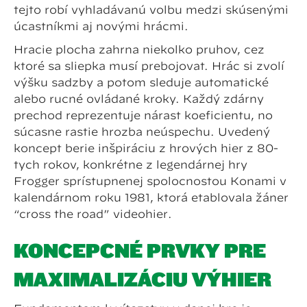
tejto robí vyhľadávanú voľbu medzi skúsenými
účastníkmi aj novými hráčmi.
Hracie plocha zahŕňa niekoľko pruhov, cez
ktoré sa sliepka musí prebojovať. Hráč si zvolí
výšku sadzby a potom sleduje automatické
alebo ručné ovládané kroky. Každý zdárny
prechod reprezentuje nárast koeficientu, no
súčasne rastie hrozba neúspechu. Uvedený
koncept berie inšpiráciu z hrových hier z 80-
tych rokov, konkrétne z legendárnej hry
Frogger sprístupnenej spoločnosťou Konami v
kalendárnom roku 1981, ktorá etablovala žáner
“cross the road” videohier.
KONCEPČNÉ PRVKY PRE
MAXIMALIZÁCIU VÝHIER