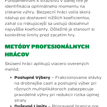
Fundamentom k víťazstvu v danej hre je
identifikácia optimálneho momentu na
získanie výhry. Bezpeční hráči volía skorý
nástup po dostavení nižších koeficientov,
zatiaľ čo riskujúcejší sa usilujú dosiahnuť
najvyššie koeficienty. Dôležité je stanoviť si
konkrétne limity pred začatím hry.
METÓDY PROFESIONÁLNYCH
HRÁČOV
Skúsení hráči aplikujú viacero overených
metód:
Postupné Výbery
– Frakcionovanie stávky
na drobnejšie časti a postupný výber pri
rôznych multiplikátoroch zabezpečuje
pravidelné výhry pri redukcii rizika úplnej
straty
Duševné Limity
– Pripravené hranice pre