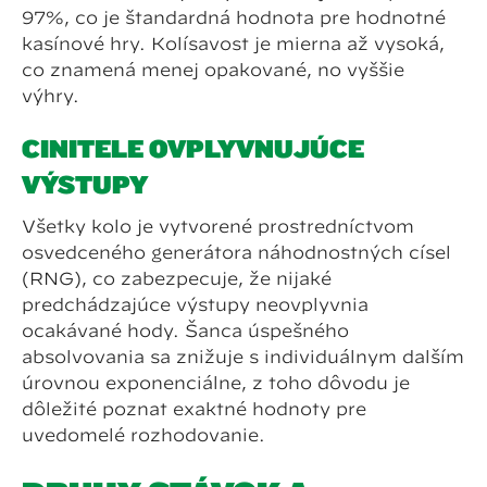
97%, čo je štandardná hodnota pre hodnotné
kasínové hry. Kolísavosť je mierna až vysoká,
čo znamená menej opakované, no vyššie
výhry.
ČINITELE OVPLYVŇUJÚCE
VÝSTUPY
Všetky kolo je vytvorené prostredníctvom
osvedčeného generátora náhodnostných čísel
(RNG), čo zabezpečuje, že nijaké
predchádzajúce výstupy neovplyvnia
očakávané hody. Šanca úspešného
absolvovania sa znižuje s individuálnym ďalším
úrovňou exponenciálne, z toho dôvodu je
dôležité poznať exaktné hodnoty pre
uvedomelé rozhodovanie.