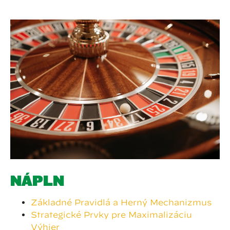
NÁPLŇ
Základné Pravidlá a Herný Mechanizmus
Strategické Prvky pre Maximalizáciu
Výhier