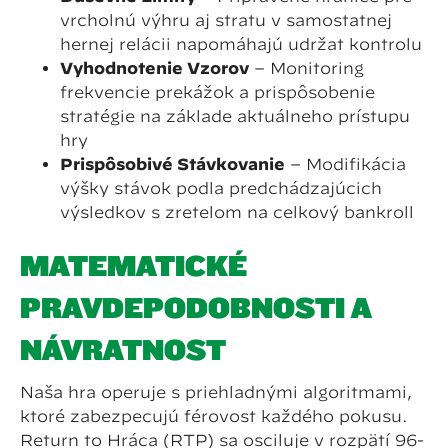
vrcholnú výhru aj stratu v samostatnej
hernej relácii napomáhajú udržať kontrolu
Vyhodnotenie Vzorov
– Monitoring
frekvencie prekážok a prispôsobenie
stratégie na základe aktuálneho prístupu
hry
Prispôsobivé Stávkovanie
– Modifikácia
výšky stávok podľa predchádzajúcich
výsledkov s zreteľom na celkový bankroll
MATEMATICKÉ
PRAVDEPODOBNOSTI A
NÁVRATNOSŤ
Naša hra operuje s priehľadnými algoritmami,
ktoré zabezpečujú férovosť každého pokusu.
Return to Hráča (RTP) sa osciluje v rozpätí 96-