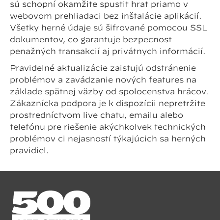
sú schopní okamžite spustiť hrať priamo v
webovom prehliadači bez inštalácie aplikácií.
Všetky herné údaje sú šifrované pomocou SSL
dokumentov, čo garantuje bezpečnosť
peňažných transakcií aj privátnych informácií.
Pravidelné aktualizácie zaisťujú odstránenie
problémov a zavádzanie nových features na
základe spätnej väzby od spoločenstva hráčov.
Zákaznícka podpora je k dispozícii nepretržite
prostredníctvom live chatu, emailu alebo
telefónu pre riešenie akýchkoľvek technických
problémov či nejasností týkajúcich sa herných
pravidiel.