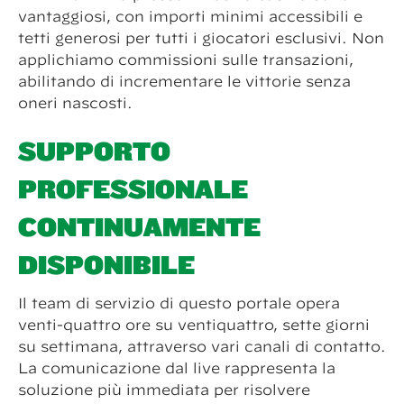
vantaggiosi, con importi minimi accessibili e
tetti generosi per tutti i giocatori esclusivi. Non
applichiamo commissioni sulle transazioni,
abilitando di incrementare le vittorie senza
oneri nascosti.
SUPPORTO
PROFESSIONALE
CONTINUAMENTE
DISPONIBILE
Il team di servizio di questo portale opera
venti-quattro ore su ventiquattro, sette giorni
su settimana, attraverso vari canali di contatto.
La comunicazione dal live rappresenta la
soluzione più immediata per risolvere