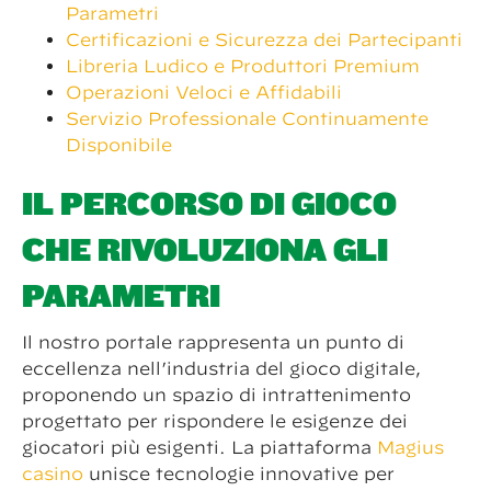
Parametri
Certificazioni e Sicurezza dei Partecipanti
Libreria Ludico e Produttori Premium
Operazioni Veloci e Affidabili
Servizio Professionale Continuamente
Disponibile
IL PERCORSO DI GIOCO
CHE RIVOLUZIONA GLI
PARAMETRI
Il nostro portale rappresenta un punto di
eccellenza nell’industria del gioco digitale,
proponendo un spazio di intrattenimento
progettato per rispondere le esigenze dei
giocatori più esigenti. La piattaforma
Magius
casino
unisce tecnologie innovative per