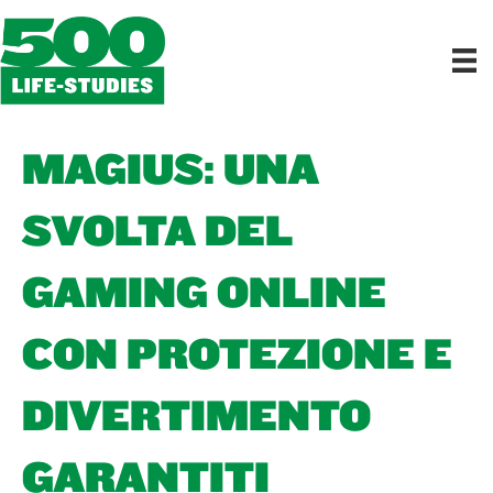
MAGIUS: UNA
SVOLTA DEL
GAMING ONLINE
CON PROTEZIONE E
DIVERTIMENTO
GARANTITI