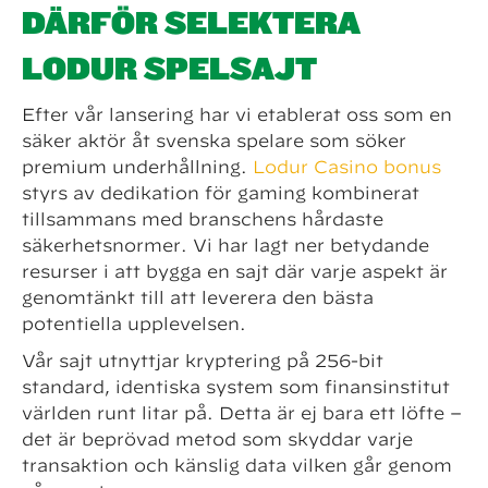
DÄRFÖR SELEKTERA
LODUR SPELSAJT
Efter vår lansering har vi etablerat oss som en
säker aktör åt svenska spelare som söker
premium underhållning.
Lodur Casino bonus
styrs av dedikation för gaming kombinerat
tillsammans med branschens hårdaste
säkerhetsnormer. Vi har lagt ner betydande
resurser i att bygga en sajt där varje aspekt är
genomtänkt till att leverera den bästa
potentiella upplevelsen.
Vår sajt utnyttjar kryptering på 256-bit
standard, identiska system som finansinstitut
världen runt litar på. Detta är ej bara ett löfte –
det är beprövad metod som skyddar varje
transaktion och känslig data vilken går genom