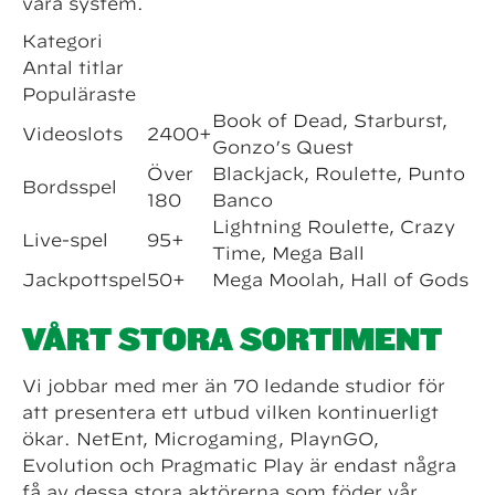
våra system.
Kategori
Antal titlar
Populäraste
Book of Dead, Starburst,
Videoslots
2400+
Gonzo’s Quest
Över
Blackjack, Roulette, Punto
Bordsspel
180
Banco
Lightning Roulette, Crazy
Live-spel
95+
Time, Mega Ball
Jackpottspel
50+
Mega Moolah, Hall of Gods
VÅRT STORA SORTIMENT
Vi jobbar med mer än 70 ledande studior för
att presentera ett utbud vilken kontinuerligt
ökar. NetEnt, Microgaming, PlaynGO,
Evolution och Pragmatic Play är endast några
få av dessa stora aktörerna som föder vår