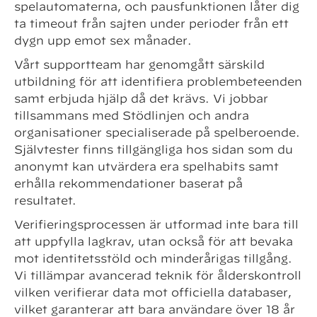
spelautomaterna, och pausfunktionen låter dig
ta timeout från sajten under perioder från ett
dygn upp emot sex månader.
Vårt supportteam har genomgått särskild
utbildning för att identifiera problembeteenden
samt erbjuda hjälp då det krävs. Vi jobbar
tillsammans med Stödlinjen och andra
organisationer specialiserade på spelberoende.
Självtester finns tillgängliga hos sidan som du
anonymt kan utvärdera era spelhabits samt
erhålla rekommendationer baserat på
resultatet.
Verifieringsprocessen är utformad inte bara till
att uppfylla lagkrav, utan också för att bevaka
mot identitetsstöld och minderårigas tillgång.
Vi tillämpar avancerad teknik för ålderskontroll
vilken verifierar data mot officiella databaser,
vilket garanterar att bara användare över 18 år