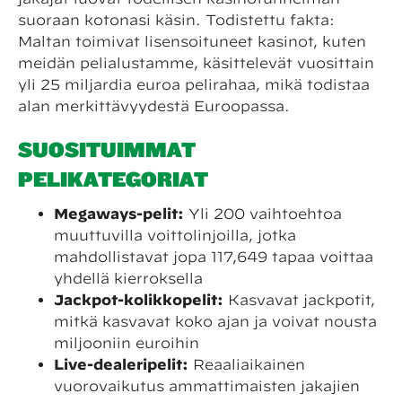
suoraan kotonasi käsin. Todistettu fakta:
Maltan toimivat lisensoituneet kasinot, kuten
meidän pelialustamme, käsittelevät vuosittain
yli 25 miljardia euroa pelirahaa, mikä todistaa
alan merkittävyydestä Euroopassa.
SUOSITUIMMAT
PELIKATEGORIAT
Megaways-pelit:
Yli 200 vaihtoehtoa
muuttuvilla voittolinjoilla, jotka
mahdollistavat jopa 117,649 tapaa voittaa
yhdellä kierroksella
Jackpot-kolikkopelit:
Kasvavat jackpotit,
mitkä kasvavat koko ajan ja voivat nousta
miljooniin euroihin
Live-dealeripelit:
Reaaliaikainen
vuorovaikutus ammattimaisten jakajien