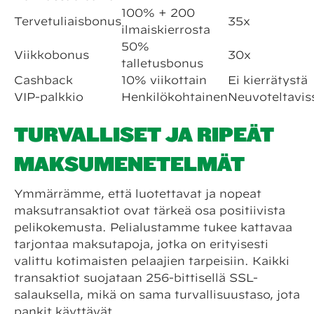
100% + 200
Tervetuliaisbonus
35x
ilmaiskierrosta
50%
Viikkobonus
30x
talletusbonus
Cashback
10% viikottain
Ei kierrätystä
VIP-palkkio
Henkilökohtainen
Neuvoteltavis
TURVALLISET JA RIPEÄT
MAKSUMENETELMÄT
Ymmärrämme, että luotettavat ja nopeat
maksutransaktiot ovat tärkeä osa positiivista
pelikokemusta. Pelialustamme tukee kattavaa
tarjontaa maksutapoja, jotka on erityisesti
valittu kotimaisten pelaajien tarpeisiin. Kaikki
transaktiot suojataan 256-bittisellä SSL-
salauksella, mikä on sama turvallisuustaso, jota
pankit käyttävät.