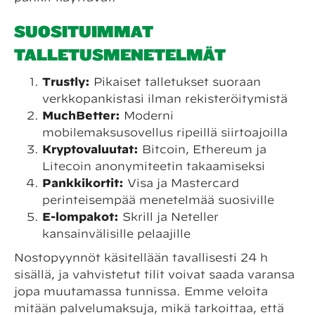
SUOSITUIMMAT
TALLETUSMENETELMÄT
Trustly:
Pikaiset talletukset suoraan
verkkopankistasi ilman rekisteröitymistä
MuchBetter:
Moderni
mobilemaksusovellus ripeillä siirtoajoilla
Kryptovaluutat:
Bitcoin, Ethereum ja
Litecoin anonymiteetin takaamiseksi
Pankkikortit:
Visa ja Mastercard
perinteisempää menetelmää suosiville
E-lompakot:
Skrill ja Neteller
kansainvälisille pelaajille
Nostopyynnöt käsitellään tavallisesti 24 h
sisällä, ja vahvistetut tilit voivat saada varansa
jopa muutamassa tunnissa. Emme veloita
mitään palvelumaksuja, mikä tarkoittaa, että