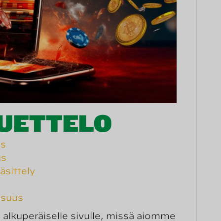
LUETTELO
us
us
äsittely
isuus
alkuperäiselle sivulle, missä aiomme