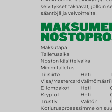
selvitykset takaavat, jolloin
sääntöjä ja velvoitteita.
MAKSUMEN
NOSTOPRO
Maksutapa
Talletusaika
Noston käsittelyaika
Minimitalletus
Tilisiirto
Heti
Visa/Mastercard
Välittömästi
E-lompakot
Heti
Kryptot
Heti
Trustly
Välitön
Kotiutusprosessimme on suunn