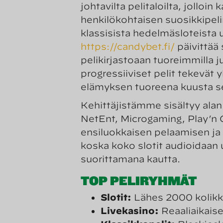
johtavilta pelitaloilta, jolloin
henkilökohtaisen suosikkipeli
klassisista hedelmäsloteista u
https://candybet.fi/
päivittää 
pelikirjastoaan tuoreimmilla ju
progressiiviset pelit tekevät 
elämyksen tuoreena kuusta s
Kehittäjistämme sisältyy ala
NetEnt, Microgaming, Play’n 
ensiluokkaisen pelaamisen ja
koska koko slotit audioidaan 
suorittamana kautta.
TOP PELIRYHMÄT
Slotit:
Lähes 2000 kolikkop
Livekasino:
Reaaliaikaise