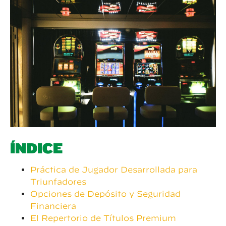
ÍNDICE
Práctica de Jugador Desarrollada para
Triunfadores
Opciones de Depósito y Seguridad
Financiera
El Repertorio de Títulos Premium