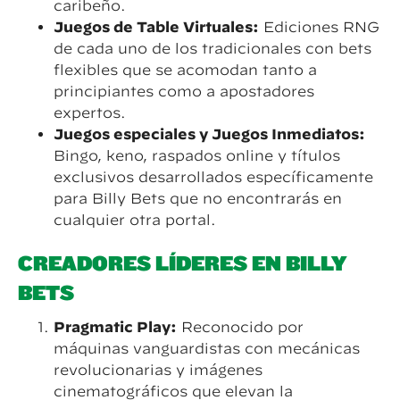
caribeño.
Juegos de Table Virtuales:
Ediciones RNG
de cada uno de los tradicionales con bets
flexibles que se acomodan tanto a
principiantes como a apostadores
expertos.
Juegos especiales y Juegos Inmediatos:
Bingo, keno, raspados online y títulos
exclusivos desarrollados específicamente
para Billy Bets que no encontrarás en
cualquier otra portal.
CREADORES LÍDERES EN BILLY
BETS
Pragmatic Play:
Reconocido por
máquinas vanguardistas con mecánicas
revolucionarias y imágenes
cinematográficos que elevan la