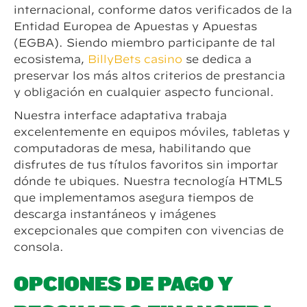
internacional, conforme datos verificados de la
Entidad Europea de Apuestas y Apuestas
(EGBA). Siendo miembro participante de tal
ecosistema,
BillyBets casino
se dedica a
preservar los más altos criterios de prestancia
y obligación en cualquier aspecto funcional.
Nuestra interface adaptativa trabaja
excelentemente en equipos móviles, tabletas y
computadoras de mesa, habilitando que
disfrutes de tus títulos favoritos sin importar
dónde te ubiques. Nuestra tecnología HTML5
que implementamos asegura tiempos de
descarga instantáneos y imágenes
excepcionales que compiten con vivencias de
consola.
OPCIONES DE PAGO Y