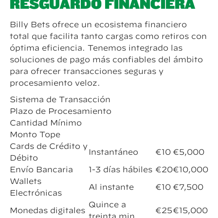
RESGUARDO FINANCIERA
Billy Bets ofrece un ecosistema financiero
total que facilita tanto cargas como retiros con
óptima eficiencia. Tenemos integrado las
soluciones de pago más confiables del ámbito
para ofrecer transacciones seguras y
procesamiento veloz.
Sistema de Transacción
Plazo de Procesamiento
Cantidad Mínimo
Monto Tope
Cards de Crédito y
Instantáneo
€10
€5,000
Débito
Envío Bancaria
1-3 días hábiles
€20
€10,000
Wallets
Al instante
€10
€7,500
Electrónicas
Quince a
Monedas digitales
€25
€15,000
treinta min.