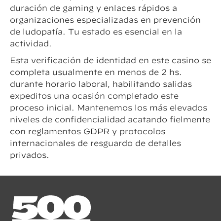
duración de gaming y enlaces rápidos a
organizaciones especializadas en prevención
de ludopatía. Tu estado es esencial en la
actividad.
Esta verificación de identidad en este casino se
completa usualmente en menos de 2 hs.
durante horario laboral, habilitando salidas
expeditos una ocasión completado este
proceso inicial. Mantenemos los más elevados
niveles de confidencialidad acatando fielmente
con reglamentos GDPR y protocolos
internacionales de resguardo de detalles
privados.