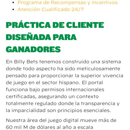
Programa de Recompensas y Incentivos
Atención Cualificado 24/7
PRÁCTICA DE CLIENTE
DISEÑADA PARA
GANADORES
En Billy Bets tenemos construido una sistema
donde todo aspecto ha sido meticulosamente
pensado para proporcionar la superior vivencia
de juego en el sector hispano. El portal
funciona bajo permisos internacionales
certificadas, asegurando un contexto
totalmente regulado donde la transparencia y
la imparcialidad son principios esenciales.
Nuestra área del juego digital mueve más de
60 mil M de dólares al año a escala