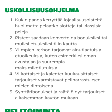
USKOLLISUUSOHJELMA
Kukin panos kerryttää lojaalisuuspisteitä
huolimatta pelaatko slotteja tai klassisia
pelejä
Pisteet saadaan konvertoida bonuksiksi tai
muiksi etuuksiksi tilin kautta
Ylimpien kerhon tarjoavat ainutlaatuisia
etuoikeuksia, kuten esimerkiksi oman
avustajan ja suurempia
maksimikotiutuksia
Viikottaiset ja kalenterikuukausittaiset
tarjoukset varmistavat peliharrastuksen
mielenkiintoisena
Synttäribonukset ja räätälöidyt tarjoukset
aikaisemman käytön mukaan
PELITOIMINTA