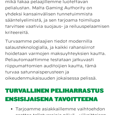
mikä takaa pelaajillemme luotettavan
pelialustan. Malta Gaming Authority on
yhdeksi kansainvälisen tunnetuimmista
sääntelyelimistä, ja sen tarjoama toimilupa
tarvitsee vaativia suojaus- ja reiluuspelaamisen
kriteereitä.
Turvaamme pelaajien tiedot modernilla
salausteknologialla, ja kaikki rahansiirrot
hoidetaan varmojen maksuyhteyksien kautta.
Peliautomaattimme testataan jatkuvasti
riippumattomien auditoijien kautta, tämä
turvaa satunnaisperusteen ja
oikeudenmukaisuuden jokaisessa pelissä.
TURVALLINEN PELIHARRASTUS
ENSISIJAISENA TAVOITTEENA
Tarjoamme asiakkaillemme vaihtoehdon