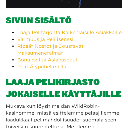
SIVUN SISÄLTÖ
Laaja Pelitarjonta Kaikenlaisille Asiakkaille
Varmuus ja Pelilisenssi
Ripeät Nostot ja Joustavat
Maksumenetelmät
Bonukset ja Asiakasedut
Pelit Älypuhelimella
LAAJA PELIKIRJASTO
JOKAISELLE KÄYTTÄJILLE
Mukava kun löysit meidän WildRobin-
kasinomme, missä esittelemme pelaajillemme
laadukkaat pelimahdollisuudet suomalaiseen
toiveisiin suunniteltuna. Me olemme