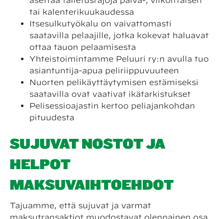
asettaa talletusrajoja päivä-, viikoittaisen
tai kalenterikuukaudessa
Itsesulkutyökalu on vaivattomasti
saatavilla pelaajille, jotka kokevat haluavat
ottaa tauon pelaamisesta
Yhteistoimintamme Peluuri ry:n avulla tuo
asiantuntija-apua peliriippuvuuteen
Nuorten pelikäyttäytymisen estämiseksi
saatavilla ovat vaativat ikätarkistukset
Pelisessioajastin kertoo peliajankohdan
pituudesta
SUJUVAT NOSTOT JA
HELPOT
MAKSUVAIHTOEHDOT
Tajuamme, että sujuvat ja varmat
maksutransaktiot muodostavat olennainen osa