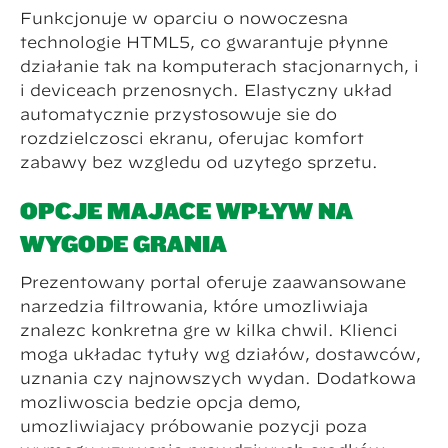
Funkcjonuje w oparciu o nowoczesną
technologię HTML5, co gwarantuje płynne
działanie tak na komputerach stacjonarnych, i
i deviceach przenośnych. Elastyczny układ
automatycznie przystosowuje się do
rozdzielczości ekranu, oferując komfort
zabawy bez względu od użytego sprzętu.
OPCJE MAJĄCE WPŁYW NA
WYGODĘ GRANIA
Prezentowany portal oferuje zaawansowane
narzędzia filtrowania, które umożliwiają
znaleźć konkretną grę w kilka chwil. Klienci
mogą układać tytuły wg działów, dostawców,
uznania czy najnowszych wydań. Dodatkową
możliwością będzie opcja demo,
umożliwiający próbowanie pozycji poza