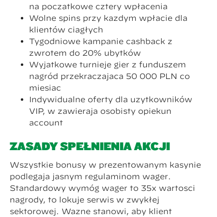
na początkowe cztery wpłacenia
Wolne spins przy każdym wpłacie dla
klientów ciągłych
Tygodniowe kampanie cashback z
zwrotem do 20% ubytków
Wyjątkowe turnieje gier z funduszem
nagród przekraczającą 50 000 PLN co
miesiąc
Indywidualne oferty dla użytkowników
VIP, w zawierają osobisty opiekun
account
ZASADY SPEŁNIENIA AKCJI
Wszystkie bonusy w prezentowanym kasynie
podlegają jasnym regulaminom wager.
Standardowy wymóg wager to 35x wartości
nagrody, to lokuje serwis w zwykłej
sektorowej. Ważne stanowi, aby klient