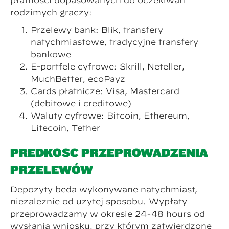
płatności dopasowanych do oczekiwań
rodzimych graczy:
Przelewy bank: Blik, transfery
natychmiastowe, tradycyjne transfery
bankowe
E-portfele cyfrowe: Skrill, Neteller,
MuchBetter, ecoPayz
Cards płatnicze: Visa, Mastercard
(debitowe i creditowe)
Waluty cyfrowe: Bitcoin, Ethereum,
Litecoin, Tether
PRĘDKOŚĆ PRZEPROWADZENIA
PRZELEWÓW
Depozyty będą wykonywane natychmiast,
niezależnie od użytej sposobu. Wypłaty
przeprowadzamy w okresie 24-48 hours od
wysłania wniosku, przy którym zatwierdzone