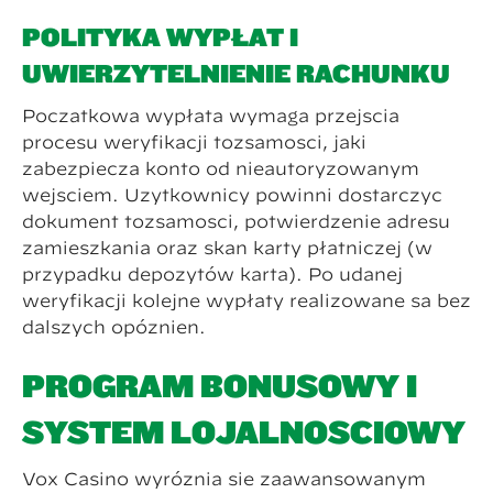
POLITYKA WYPŁAT I
UWIERZYTELNIENIE RACHUNKU
Początkowa wypłata wymaga przejścia
procesu weryfikacji tożsamości, jaki
zabezpiecza konto od nieautoryzowanym
wejściem. Użytkownicy powinni dostarczyć
dokument tożsamości, potwierdzenie adresu
zamieszkania oraz skan karty płatniczej (w
przypadku depozytów kartą). Po udanej
weryfikacji kolejne wypłaty realizowane są bez
dalszych opóźnień.
PROGRAM BONUSOWY I
SYSTEM LOJALNOŚCIOWY
Vox Casino wyróżnia się zaawansowanym