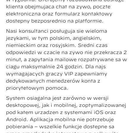
klienta obejmującą chat na żywo, pocztę
elektroniczną oraz formularz kontaktowy
dostępny bezpośrednio na platformie.
Nasi konsultanci posługują się wieloma
językami, w tym polskim, angielskim,
niemieckim oraz rosyjskim. Średni czas
odpowiedzi w czacie na żywo nie przekracza 2
minut, a zapytania mailowe rozpatrywane są w
ciągu maksymalnie 24 godzin. Dla najs
wymagających graczy VIP zapewniamy
dedykowanych menedżerów konta z
priorytetowym pomocą.
System osiągalna jest zarówno w wersji
desktopowej, jak i mobilnej, zoptymalizowanej
pod kątem urządzeń z systemami iOS oraz
Android. Aplikacja mobilna nie potrzebuje
pobierania – wszelkie funkcje dostępne są