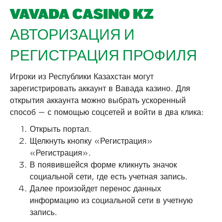
VAVADA CASINO KZ
АВТОРИЗАЦИЯ И
РЕГИСТРАЦИЯ ПРОФИЛЯ
Игроки из Республики Казахстан могут
зарегистрировать аккаунт в Вавада казино. Для
открытия аккаунта можно выбрать ускоренный
способ — с помощью соцсетей и войти в два клика:
Открыть портал.
Щелкнуть кнопку «Регистрация»
«Регистрация».
В появившейся форме кликнуть значок
социальной сети, где есть учетная запись.
Далее произойдет перенос данных
информацию из социальной сети в учетную
запись.