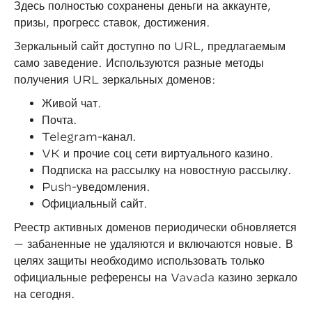
Здесь полностью сохранены деньги на аккаунте,
призы, прогресс ставок, достижения.
Зеркальный сайт доступно по URL, предлагаемым
само заведение. Используются разные методы
получения URL зеркальных доменов:
Живой чат.
Почта.
Telegram-канал.
VK и прочие соц сети виртуального казино.
Подписка на рассылку на новостную рассылку.
Push-уведомления.
Официальный сайт.
Реестр активных доменов периодически обновляется
— забаненные не удаляются и включаются новые. В
целях защиты необходимо использовать только
официальные референсы на Vavada казино зеркало
на сегодня.