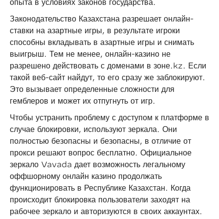
опыта в условиях законов государства.
Законодательство Казахстана разрешает онлайн-
ставки на азартные игры, в результате игроки
способны вкладывать в азартные игры и снимать
выигрыш. Тем не менее, онлайн-казино не
разрешено действовать с доменами в зоне.kz. Если
такой веб-сайт найдут, то его сразу же заблокируют.
Это вызывает определенные сложности для
гемблеров и может их отпугнуть от игр.
Чтобы устранить проблему с доступом к платформе в
случае блокировки, используют зеркала. Они
полностью безопасны и безопасны, в отличие от
прокси решают вопрос бесплатно. Официальное
зеркало Vavada дает возможность легальному
оффшорному онлайн казино продолжать
функционировать в Республике Казахстан. Когда
происходит блокировка пользователи заходят на
рабочее зеркало и авторизуются в своих аккаунтах.