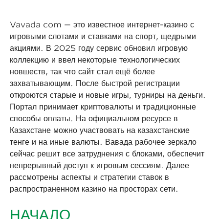
Vavada com — это известное интернет-казино с
игровыми слотами и ставками на спорт, щедрыми
акциями. В 2025 году сервис обновил игровую
коллекцию и ввел некоторые технологических
новшеств, так что сайт стал ещё более
захватывающим. После быстрой регистрации
откроются старые и новые игры, турниры на деньги.
Портал принимает криптовалюты и традиционные
способы оплаты. На официальном ресурсе в
Казахстане можно участвовать на казахстанские
тенге и на иные валюты. Вавада рабочее зеркало
сейчас решит все затруднения с блоками, обеспечит
непрерывный доступ к игровым сессиям. Далее
рассмотрены аспекты и стратегии ставок в
распространенном казино на просторах сети.
НАЧАЛО