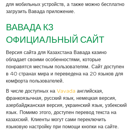
для мобильных устройств, а также можно бесплатно
загрузить Вавада приложение.
ВАВАДА КЗ
ОФИЦИАЛЬНЫЙ САЙТ
Версия сайта для Казахстана Вавада казино
обладает своими особенностями, которые
понравятся местным пользователям. Сайт доступен
в 40 странах мира и переведена на 20 языков для
комфорта пользователей.
В числе доступных на
Vavada
английская,
франкоязычная, русский язык, немецкая версия,
азербайджанская версия, украинский язык, узбекский
язык. Помимо этого, доступен перевод текста на
казахский. Клиенты могут сами переключить
языковую настройку при помощи кнопки на сайте.