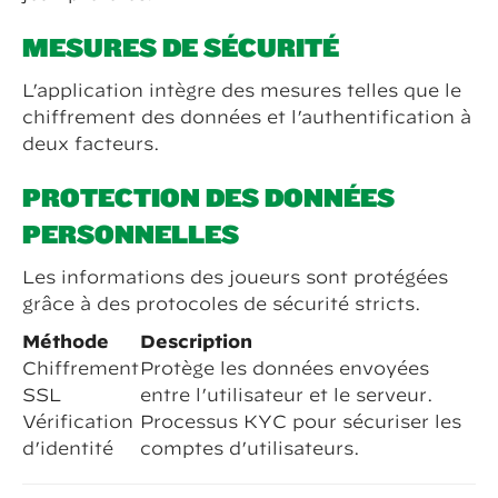
MESURES DE SÉCURITÉ
L’application intègre des mesures telles que le
chiffrement des données et l’authentification à
deux facteurs.
PROTECTION DES DONNÉES
PERSONNELLES
Les informations des joueurs sont protégées
grâce à des protocoles de sécurité stricts.
Méthode
Description
Chiffrement
Protège les données envoyées
SSL
entre l’utilisateur et le serveur.
Vérification
Processus KYC pour sécuriser les
d’identité
comptes d’utilisateurs.