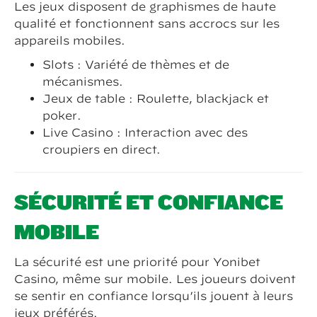
Les jeux disposent de graphismes de haute
qualité et fonctionnent sans accrocs sur les
appareils mobiles.
Slots : Variété de thèmes et de
mécanismes.
Jeux de table : Roulette, blackjack et
poker.
Live Casino : Interaction avec des
croupiers en direct.
SÉCURITÉ ET CONFIANCE
MOBILE
La sécurité est une priorité pour Yonibet
Casino, même sur mobile. Les joueurs doivent
se sentir en confiance lorsqu’ils jouent à leurs
jeux préférés.