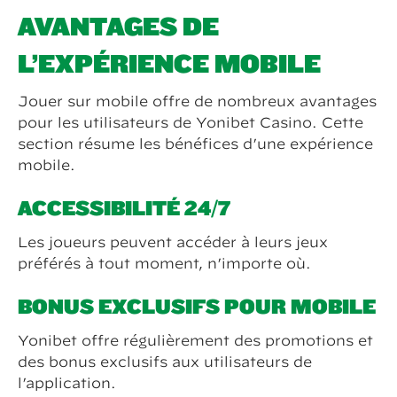
AVANTAGES DE
L’EXPÉRIENCE MOBILE
Jouer sur mobile offre de nombreux avantages
pour les utilisateurs de Yonibet Casino. Cette
section résume les bénéfices d’une expérience
mobile.
ACCESSIBILITÉ 24/7
Les joueurs peuvent accéder à leurs jeux
préférés à tout moment, n’importe où.
BONUS EXCLUSIFS POUR MOBILE
Yonibet offre régulièrement des promotions et
des bonus exclusifs aux utilisateurs de
l’application.