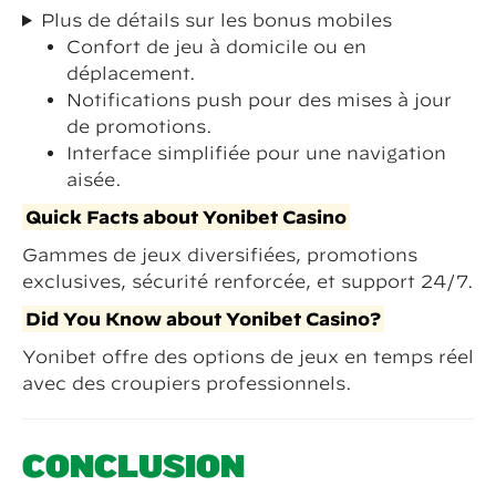
Plus de détails sur les bonus mobiles
Confort de jeu à domicile ou en
déplacement.
Notifications push pour des mises à jour
de promotions.
Interface simplifiée pour une navigation
aisée.
Quick Facts about Yonibet Casino
Gammes de jeux diversifiées, promotions
exclusives, sécurité renforcée, et support 24/7.
Did You Know about Yonibet Casino?
Yonibet offre des options de jeux en temps réel
avec des croupiers professionnels.
CONCLUSION