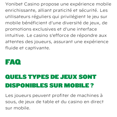
Yonibet Casino propose une expérience mobile
enrichissante, alliant praticité et sécurité. Les
utilisateurs réguliers qui privilégient le jeu sur
mobile bénéficient d’une diversité de jeux, de
promotions exclusives et d’une interface
intuitive. Le casino s’efforce de répondre aux
attentes des joueurs, assurant une expérience
fluide et captivante.
FAQ
QUELS TYPES DE JEUX SONT
DISPONIBLES SUR MOBILE ?
Les joueurs peuvent profiter de machines à
sous, de jeux de table et du casino en direct
sur mobile.