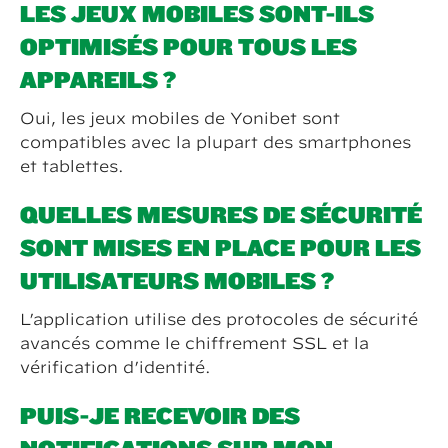
LES JEUX MOBILES SONT-ILS
OPTIMISÉS POUR TOUS LES
APPAREILS ?
Oui, les jeux mobiles de Yonibet sont
compatibles avec la plupart des smartphones
et tablettes.
QUELLES MESURES DE SÉCURITÉ
SONT MISES EN PLACE POUR LES
UTILISATEURS MOBILES ?
L’application utilise des protocoles de sécurité
avancés comme le chiffrement SSL et la
vérification d’identité.
PUIS-JE RECEVOIR DES