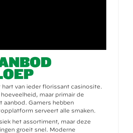
AANBOD
LOEP
 hart van ieder florissant casinosite.
 hoeveelheid, maar primair de
 het aanbod. Gamers hebben
topplatform serveert alle smaken.
iek het assortiment, maar deze
ingen groeit snel. Moderne