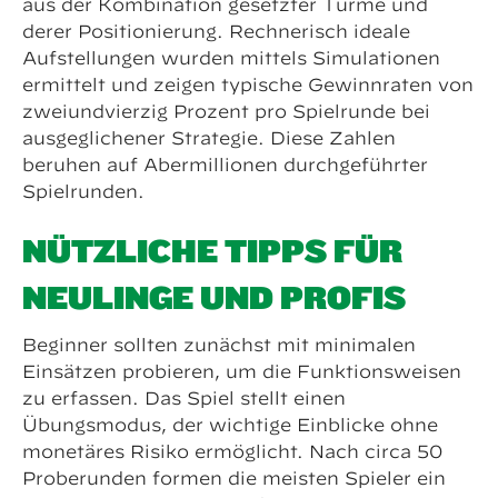
aus der Kombination gesetzter Türme und
derer Positionierung. Rechnerisch ideale
Aufstellungen wurden mittels Simulationen
ermittelt und zeigen typische Gewinnraten von
zweiundvierzig Prozent pro Spielrunde bei
ausgeglichener Strategie. Diese Zahlen
beruhen auf Abermillionen durchgeführter
Spielrunden.
NÜTZLICHE TIPPS FÜR
NEULINGE UND PROFIS
Beginner sollten zunächst mit minimalen
Einsätzen probieren, um die Funktionsweisen
zu erfassen. Das Spiel stellt einen
Übungsmodus, der wichtige Einblicke ohne
monetäres Risiko ermöglicht. Nach circa 50
Proberunden formen die meisten Spieler ein