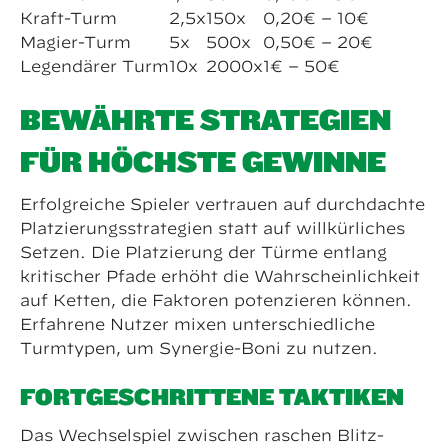
Kraft-Turm
2,5x
150x
0,20€ – 10€
Magier-Turm
5x
500x
0,50€ – 20€
Legendärer Turm
10x
2000x
1€ – 50€
BEWÄHRTE STRATEGIEN
FÜR HÖCHSTE GEWINNE
Erfolgreiche Spieler vertrauen auf durchdachte
Platzierungsstrategien statt auf willkürliches
Setzen. Die Platzierung der Türme entlang
kritischer Pfade erhöht die Wahrscheinlichkeit
auf Ketten, die Faktoren potenzieren können.
Erfahrene Nutzer mixen unterschiedliche
Turmtypen, um Synergie-Boni zu nutzen.
FORTGESCHRITTENE TAKTIKEN
Das Wechselspiel zwischen raschen Blitz-