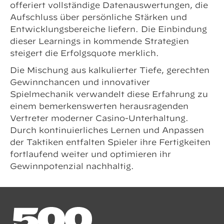
offeriert vollständige Datenauswertungen, die
Aufschluss über persönliche Stärken und
Entwicklungsbereiche liefern. Die Einbindung
dieser Learnings in kommende Strategien
steigert die Erfolgsquote merklich.
Die Mischung aus kalkulierter Tiefe, gerechten
Gewinnchancen und innovativer
Spielmechanik verwandelt diese Erfahrung zu
einem bemerkenswerten herausragenden
Vertreter moderner Casino-Unterhaltung.
Durch kontinuierliches Lernen und Anpassen
der Taktiken entfalten Spieler ihre Fertigkeiten
fortlaufend weiter und optimieren ihr
Gewinnpotenzial nachhaltig.