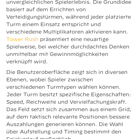
unvergleichlichen Spielerlebnis. Die Grundidee
basiert auf dem Errichten von
Verteidigungstürmen, während jeder platzierte
Turm einem Einsatz entspricht und
verschiedene Multiplikatoren aktivieren kann.
Tower Rush
präsentiert eine neuartige
Spielweise, bei welcher durchdachtes Denken
unmittelbar mit Gewinnmöglichkeiten
verknüpft wird.
Die Benutzeroberfläche zeigt sich in diversen
Ebenen, wobei Spieler zwischen
verschiedenen Turmtypen wählen können.
Jeder Turm besitzt spezifische Eigenschaften:
Speed, Reichweite und Vervielfachungskraft.
Das Feld setzt sich zusammen aus einem Grid,
auf dem taktisch relevante Positionen bessere
Auszahlungen generieren können. Die Wahl
über Aufstellung und Timing bestimmt den
Spielverlauf maßgeblich.