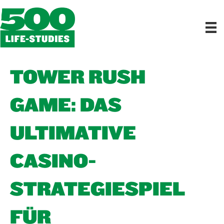
TOWER RUSH
GAME: DAS
ULTIMATIVE
CASINO-
STRATEGIESPIEL
FÜR