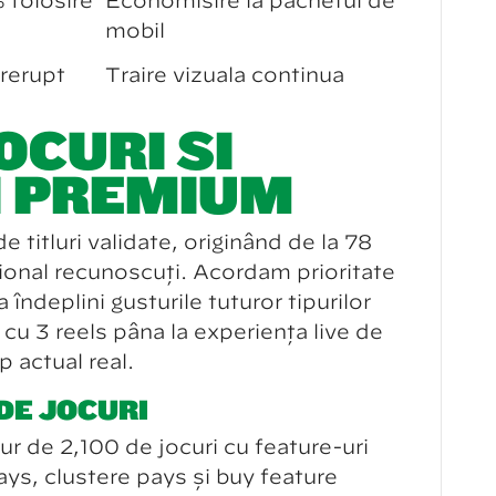
folosire
Economisire la pachetul de
mobil
rerupt
Trăire vizuală continuă
OCURI ȘI
I PREMIUM
titluri validate, originând de la 78
ațional recunoscuți. Acordăm prioritate
 îndeplini gusturile tuturor tipurilor
c cu 3 reels până la experiență live de
 actual real.
DE JOCURI
jur de 2,100 de jocuri cu feature-uri
s, clustere pays și buy feature