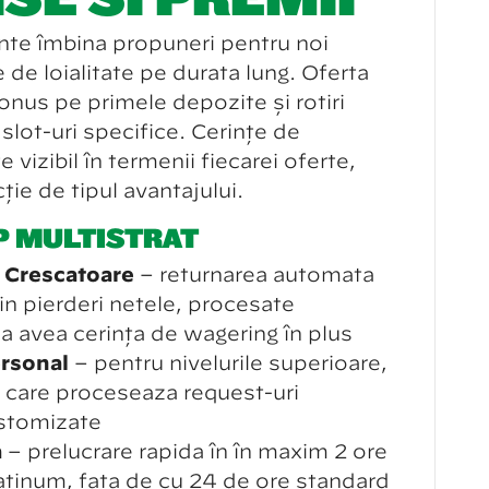
nte îmbină propuneri pentru noi
e de loialitate pe durată lung. Oferta
nus pe primele depozite și rotiri
slot-uri specifice. Cerințe de
 vizibil în termenii fiecărei oferte,
ție de tipul avantajului.
P MULTISTRAT
 Crescătoare
– returnarea automată
in pierderi netele, procesate
 a avea cerință de wagering în plus
rsonal
– pentru nivelurile superioare,
t care procesează request-uri
ustomizate
ă
– prelucrare rapidă în în maxim 2 ore
atinum, față de cu 24 de ore standard