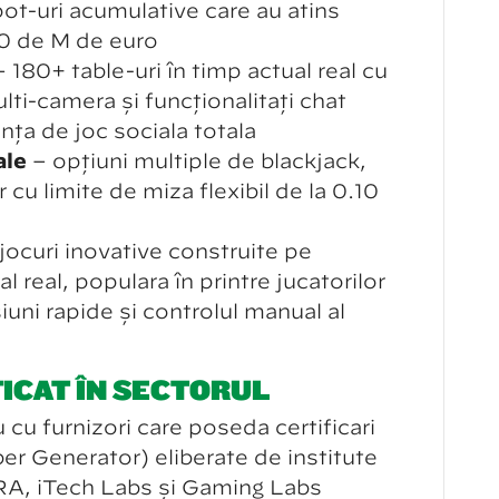
ot-uri acumulative care au atins
0 de M de euro
 180+ table-uri în timp actual real cu
ulti-cameră și funcționalități chat
nță de joc socială totală
ale
– opțiuni multiple de blackjack,
 cu limite de miză flexibil de la 0.10
jocuri inovative construite pe
al real, populară în printre jucătorilor
iuni rapide și controlul manual al
ICAT ÎN SECTORUL
cu furnizori care posedă certificări
Generator) eliberate de institute
, iTech Labs și Gaming Labs