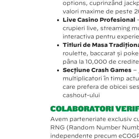
options, cuprinzând jackp
valori maxime de peste 2
Live Casino Profesional
–
crupieri live, streaming m
interactivă pentru experie
Titluri de Masă Tradițion
roulette, baccarat și poker
până la 10,000 de credite
Secțiune Crash Games
– 
multiplicatori în timp actu
care preferă de obicei ses
cashout-ului
COLABORATORI VERIF
Avem parteneriate exclusiv cu 
RNG (Random Number Number 
independente precum eCOGRA