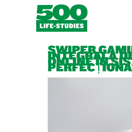
SWIPER GAMI
INTEGRALĂ D
ONLINE ÎN SI
PERFECȚIONA