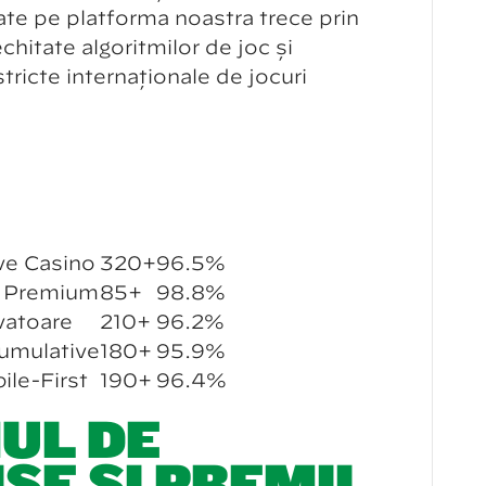
șate pe platformă noastră trece prin
chitate algoritmilor de joc și
ricte internaționale de jocuri
ive Casino
320+
96.5%
o Premium
85+
98.8%
ovatoare
210+
96.2%
umulative
180+
95.9%
ile-First
190+
96.4%
UL DE
E ȘI PREMII