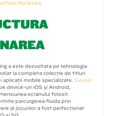
curitate Monetară
g
UCTURA
ONAREA
ing a este dezvoltată pe tehnologia
iat la completa colecție de titluri
i aplicații mobile specializate.
Swiper
pe device-uri iOS și Android,
mensiunea ecranului folosit.
rmite parcurgerea fluidă prin
ere al jocurilor a fost perfecționat
G și 5G.