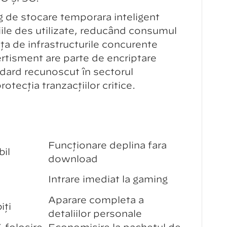
 de stocare temporară inteligent
ile des utilizate, reducând consumul
ță de infrastructurile concurente
ertisment are parte de encriptare
dard recunoscut în sectorul
otecția tranzacțiilor critice.
Funcționare deplină fără
il
download
Intrare imediat la gaming
Apărare completă a
iți
detaliilor personale