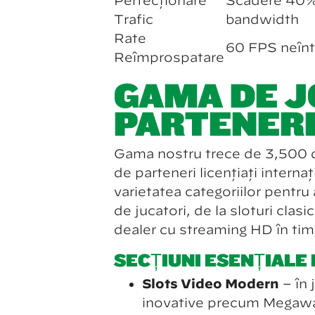
Perfecționare
Scădere 40% 
Trafic
bandwidth
Rate
60 FPS neînt
Reîmprospătare
GAMA DE J
PARTENER
Gama nostru trece de 3,500 de 
de parteneri licențiați intern
varietatea categoriilor pentru a
de jucători, de la sloturi clasi
dealer cu streaming HD în timp
SECȚIUNI ESENȚIALE 
Slots Video Modern
– în 
inovative precum Megaway