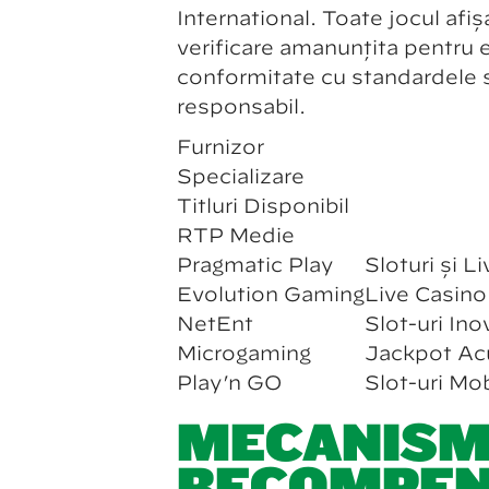
International. Toate jocul afi
verificare amănunțită pentru e
conformitate cu standardele st
responsabil.
Furnizor
Specializare
Titluri Disponibil
RTP Medie
Pragmatic Play
Sloturi și L
Evolution Gaming
Live Casin
NetEnt
Slot-uri In
Microgaming
Jackpot Ac
Play’n GO
Slot-uri Mob
MECANISM
RECOMPENS