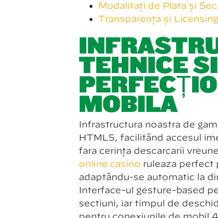
Modalități de Plată și Se
Transparență și Licensin
INFRASTR
TEHNICE ȘI
PERFECȚI
MOBILĂ
Infrastructura noastră de gam
HTML5, facilitând accesul imed
fără cerința descărcării vreune
online casino
rulează perfect 
adaptându-se automatic la di
Interface-ul gesture-based pe
sectiuni, iar timpul de deschid
pentru conexiunile de mobil 4