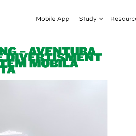
Mobile App
Study
Resourc
NG – AVENTURA
E DIVERTISMENT
STEM MOBILĂ
TĂ