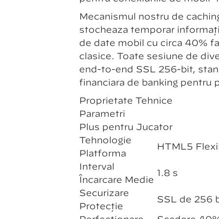
Mecanismul nostru de caching
stochează temporar informați
de date mobil cu circa 40% fa
clasice. Toate sesiune de div
end-to-end SSL 256-bit, stan
financiară de banking pentru pr
Proprietate Tehnice
Parametri
Plus pentru Jucător
Tehnologie
HTML5 Flexib
Platformă
Interval
1.8 s
Încărcare Medie
Securizare
SSL de 256 b
Protecție