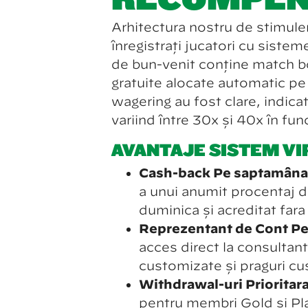
Arhitectura nostru de stimule
înregistrați jucători cu sistem
de bun-venit conține match bo
gratuite alocate automatic pe 
wagering au fost clare, indicate
variind între 30x și 40x în func
AVANTAJE SISTEM VI
Cash-back Pe săptămână
a unui anumit procentaj d
duminică și acreditat fără
Reprezentant de Cont Pe
acces direct la consultan
customizate și praguri c
Withdrawal-uri Prioritar
pentru membri Gold și Pl