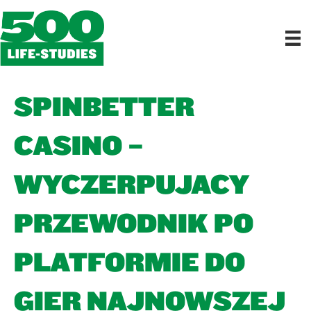
SPINBETTER
CASINO –
WYCZERPUJĄCY
PRZEWODNIK PO
PLATFORMIE DO
GIER NAJNOWSZEJ