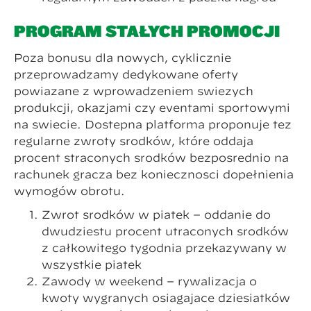
PROGRAM STAŁYCH PROMOCJI
Poza bonusu dla nowych, cyklicznie
przeprowadzamy dedykowane oferty
powiązane z wprowadzeniem świeżych
produkcji, okazjami czy eventami sportowymi
na świecie. Dostępna platforma proponuje też
regularne zwroty środków, które oddają
procent straconych środków bezpośrednio na
rachunek gracza bez konieczności dopełnienia
wymogów obrotu.
Zwrot środków w piątek – oddanie do
dwudziestu procent utraconych środków
z całkowitego tygodnia przekazywany w
wszystkie piątek
Zawody w weekend – rywalizacja o
kwoty wygranych osiągające dziesiątków