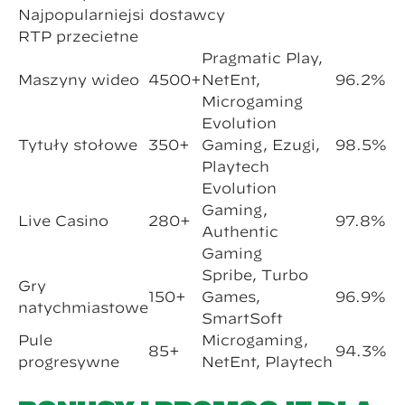
Najpopularniejsi dostawcy
RTP przeciętne
Pragmatic Play,
Maszyny wideo
4500+
NetEnt,
96.2%
Microgaming
Evolution
Tytuły stołowe
350+
Gaming, Ezugi,
98.5%
Playtech
Evolution
Gaming,
Live Casino
280+
97.8%
Authentic
Gaming
Spribe, Turbo
Gry
150+
Games,
96.9%
natychmiastowe
SmartSoft
Pule
Microgaming,
85+
94.3%
progresywne
NetEnt, Playtech