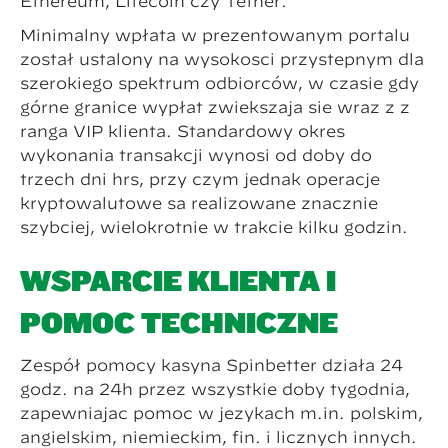
Ethereum, Litecoin czy Tether.
Minimalny wpłata w prezentowanym portalu
został ustalony na wysokości przystępnym dla
szerokiego spektrum odbiorców, w czasie gdy
górne granice wypłat zwiększają się wraz z z
rangą VIP klienta. Standardowy okres
wykonania transakcji wynosi od doby do
trzech dni hrs, przy czym jednak operacje
kryptowalutowe są realizowane znacznie
szybciej, wielokrotnie w trakcie kilku godzin.
WSPARCIE KLIENTA I
POMOC TECHNICZNE
Zespół pomocy kasyna Spinbetter działa 24
godz. na 24h przez wszystkie doby tygodnia,
zapewniając pomoc w językach m.in. polskim,
angielskim, niemieckim, fin. i licznych innych.