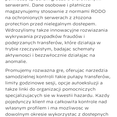
serwerami. Dane osobowe i płatnicze
magazynujemy stosownie z normami RODO
na ochronionych serwerach z złożoną
protection przed nielegalnym dostępem.
Wdrożyliśmy także innowacyjne rozwiązania
wykrywania przypadków fraudów i
podejrzanych transferów, które działają w
trybie rzeczywistym, badając schematy
aktywności i bezzwłocznie działając na
anomalie.
Promujemy rozważną grę, oferując narzędzia
samodzielnej kontroli takie pułapy transferów,
limity godzinowe sesji, opcje autoeksluzji a
także linki do organizacji pomocniczych
specjalizujących się w kwestii hazardu. Każdy
pojedynczy klient ma całkowitą kontrolę nad
własnym profilem i ma możliwość w
dowolnym okresie wykorzystać z dostępnych