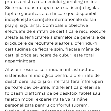
profesionistă a domeniului gambling online.
Sistemul noastră operează cu licență legală,
fapt ce garantează că fiecare joc disponibil
îndeplinește cerințele internaționale de fair
play și siguranță. Controalele obiective
efectuate de entități de certificare recunoscute
atestă autenticitatea sistemelor de generare de
producere de rezultate aleatorii, oferindu-ți
certitudinea că fiecare spin, fiecare mână de
cărți și orice aruncare de cuburi este total
nepărtinitoare.
Alocăm resurse continuu în infrastructura
sistemului tehnologică pentru a oferi rate de
deschidere rapizi și o interfață fără întreruperi
pe toate device-urile. Indiferent că preferi să
folosești platforma de pe desktop, tablet sau
telefon mobil, experiența ta va rămâne
personalizată pentru confortul suprem.