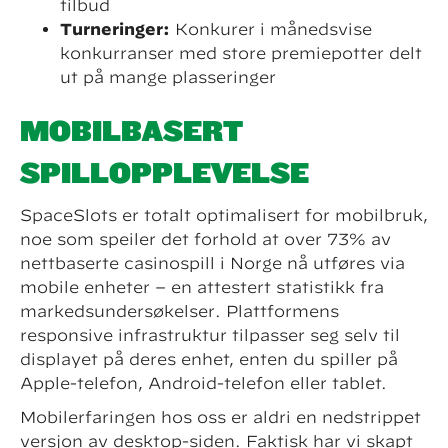
tilbud
Turneringer:
Konkurer i månedsvise
konkurranser med store premiepotter delt
ut på mange plasseringer
MOBILBASERT
SPILLOPPLEVELSE
SpaceSlots er totalt optimalisert for mobilbruk,
noe som speiler det forhold at over 73% av
nettbaserte casinospill i Norge nå utføres via
mobile enheter – en attestert statistikk fra
markedsundersøkelser. Plattformens
responsive infrastruktur tilpasser seg selv til
displayet på deres enhet, enten du spiller på
Apple-telefon, Android-telefon eller tablet.
Mobilerfaringen hos oss er aldri en nedstrippet
versjon av desktop-siden. Faktisk har vi skapt