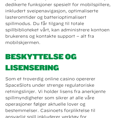
dedikerte funksjoner spesielt for mobilspillere,
inkludert sveipenavigasjon, optimaliserte
lasteromtider og batterioptimalisert
spillmodus. Du får tilgang til totale
spillbiblioteket vårt, kan administrere kontoen
brukerens og kontakte support – alt fra
mobilskjermen.
BESKYTTELSE OG
LISENSERING
Som et troverdig online casino opererer
SpaceSlots under strenge regulatoriske
retningslinjer. Vi holder lisens fra anerkjente
spillmyndigheter som sikrer at alle våre
operasjoner følger aktuelle lover og
bestemmelser. Casinoets forpliktelse til
ansvarlig spill inkluderer verktøy for