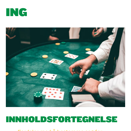
ING
INNHOLDSFORTEGNELSE