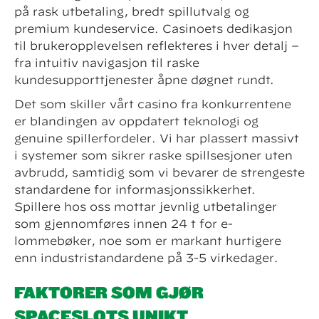
på rask utbetaling, bredt spillutvalg og
premium kundeservice. Casinoets dedikasjon
til brukeropplevelsen reflekteres i hver detalj –
fra intuitiv navigasjon til raske
kundesupporttjenester åpne døgnet rundt.
Det som skiller vårt casino fra konkurrentene
er blandingen av oppdatert teknologi og
genuine spillerfordeler. Vi har plassert massivt
i systemer som sikrer raske spillsesjoner uten
avbrudd, samtidig som vi bevarer de strengeste
standardene for informasjonssikkerhet.
Spillere hos oss mottar jevnlig utbetalinger
som gjennomføres innen 24 t for e-
lommebøker, noe som er markant hurtigere
enn industristandardene på 3-5 virkedager.
FAKTORER SOM GJØR
SPACESLOTS UNIKT