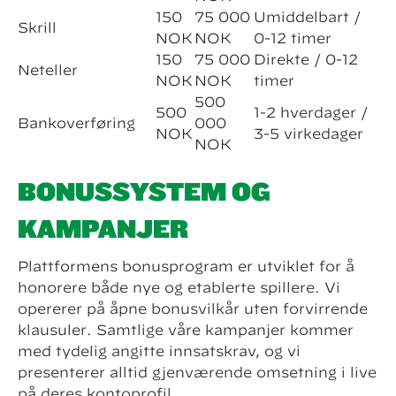
150
75 000
Umiddelbart /
Skrill
NOK
NOK
0-12 timer
150
75 000
Direkte / 0-12
Neteller
NOK
NOK
timer
500
500
1-2 hverdager /
Bankoverføring
000
NOK
3-5 virkedager
NOK
BONUSSYSTEM OG
KAMPANJER
Plattformens bonusprogram er utviklet for å
honorere både nye og etablerte spillere. Vi
opererer på åpne bonusvilkår uten forvirrende
klausuler. Samtlige våre kampanjer kommer
med tydelig angitte innsatskrav, og vi
presenterer alltid gjenværende omsetning i live
på deres kontoprofil.