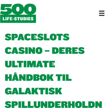
SPACESLOTS
CASINO – DERES
ULTIMATE
HÅNDBOK TIL
GALAKTISK
SPILLUNDERHOLDN