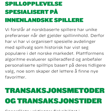
SPILLOPPLEVELSE
SPESIALISERT PÅ
INNENLANDSKE SPILLERE
Vi forstår at norskbaserte spillere har unike
preferanser når det gjelder spillinnhold. Derfor
har vi har vi organisert spesielle avdelinger
med spillvalg som historisk har vist seg
populære i det norske markedet. Plattformens
algoritme evaluerer spilleradferd og anbefaler
personaliserte spilltips basert på deres tidligere
valg, noe som skaper det lettere å finne nye
favoritter.
TRANSAKSJONSMETODER
OG TRANSAKSJONSTIDER