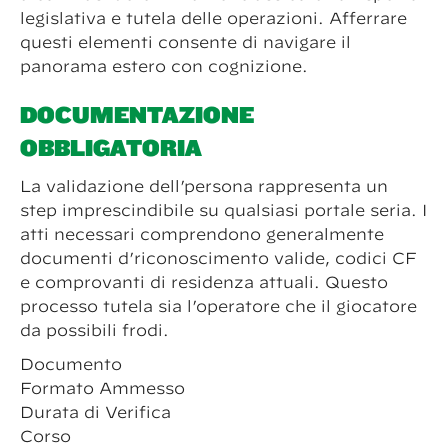
legislativa e tutela delle operazioni. Afferrare
questi elementi consente di navigare il
panorama estero con cognizione.
DOCUMENTAZIONE
OBBLIGATORIA
La validazione dell’persona rappresenta un
step imprescindibile su qualsiasi portale seria. I
atti necessari comprendono generalmente
documenti d’riconoscimento valide, codici CF
e comprovanti di residenza attuali. Questo
processo tutela sia l’operatore che il giocatore
da possibili frodi.
Documento
Formato Ammesso
Durata di Verifica
Corso