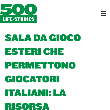
SALA DA GIOCO
ESTERI CHE
PERMETTONO
GIOCATORI
ITALIANI: LA
RISORSA