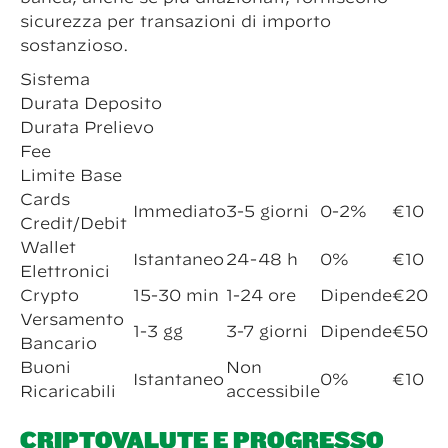
sicurezza per transazioni di importo
sostanzioso.
Sistema
Durata Deposito
Durata Prelievo
Fee
Limite Base
Cards
Immediato
3-5 giorni
0-2%
€10
Credit/Debit
Wallet
Istantaneo
24-48 h
0%
€10
Elettronici
Crypto
15-30 min
1-24 ore
Dipende
€20
Versamento
1-3 gg
3-7 giorni
Dipende
€50
Bancario
Buoni
Non
Istantaneo
0%
€10
Ricaricabili
accessibile
CRIPTOVALUTE E PROGRESSO