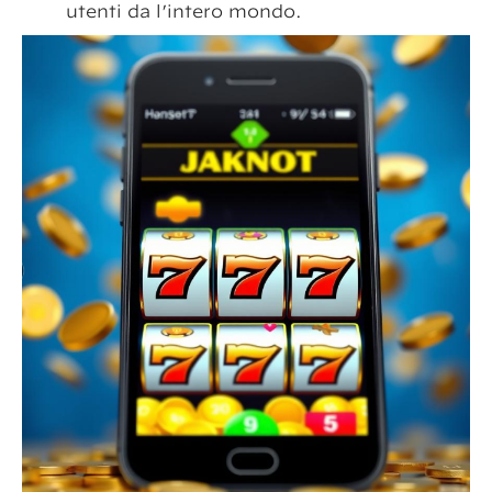
utenti da l’intero mondo.