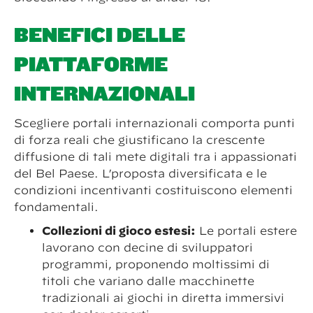
BENEFICI DELLE
PIATTAFORME
INTERNAZIONALI
Scegliere portali internazionali comporta punti
di forza reali che giustificano la crescente
diffusione di tali mete digitali tra i appassionati
del Bel Paese. L’proposta diversificata e le
condizioni incentivanti costituiscono elementi
fondamentali.
Collezioni di gioco estesi:
Le portali estere
lavorano con decine di sviluppatori
programmi, proponendo moltissimi di
titoli che variano dalle macchinette
tradizionali ai giochi in diretta immersivi