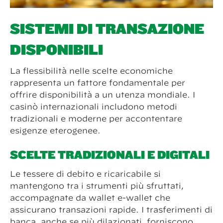
SISTEMI DI TRANSAZIONE
DISPONIBILI
La flessibilità nelle scelte economiche
rappresenta un fattore fondamentale per
offrire disponibilità a un utenza mondiale. I
casinò internazionali includono metodi
tradizionali e moderne per accontentare
esigenze eterogenee.
SCELTE TRADIZIONALI E DIGITALI
Le tessere di debito e ricaricabile si
mantengono tra i strumenti più sfruttati,
accompagnate da wallet e-wallet che
assicurano transazioni rapide. I trasferimenti di
banca, anche se più dilazionati, forniscono