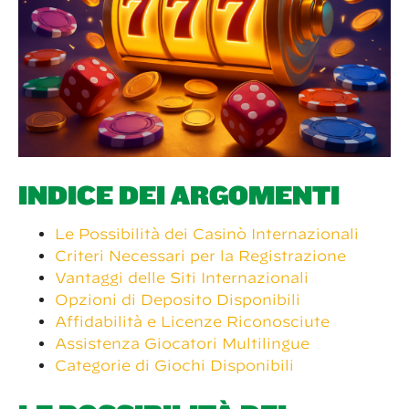
INDICE DEI ARGOMENTI
Le Possibilità dei Casinò Internazionali
Criteri Necessari per la Registrazione
Vantaggi delle Siti Internazionali
Opzioni di Deposito Disponibili
Affidabilità e Licenze Riconosciute
Assistenza Giocatori Multilingue
Categorie di Giochi Disponibili