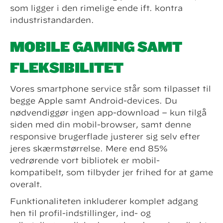
som ligger i den rimelige ende ift. kontra
industristandarden.
MOBILE GAMING SAMT
FLEKSIBILITET
Vores smartphone service står som tilpasset til
begge Apple samt Android-devices. Du
nødvendiggør ingen app-download – kun tilgå
siden med din mobil-browser, samt denne
responsive brugerflade justerer sig selv efter
jeres skærmstørrelse. Mere end 85%
vedrørende vort bibliotek er mobil-
kompatibelt, som tilbyder jer frihed for at game
overalt.
Funktionaliteten inkluderer komplet adgang
hen til profil-indstillinger, ind- og