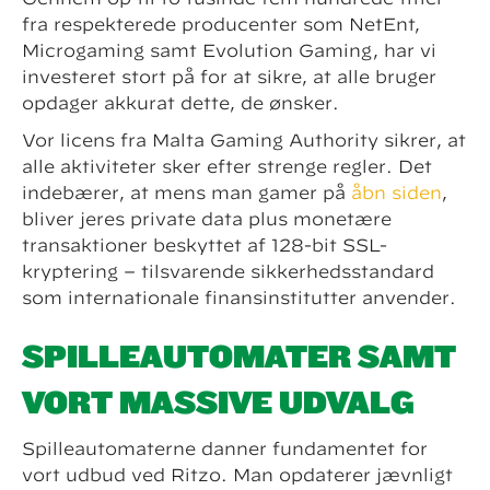
fra respekterede producenter som NetEnt,
Microgaming samt Evolution Gaming, har vi
investeret stort på for at sikre, at alle bruger
opdager akkurat dette, de ønsker.
Vor licens fra Malta Gaming Authority sikrer, at
alle aktiviteter sker efter strenge regler. Det
indebærer, at mens man gamer på
åbn siden
,
bliver jeres private data plus monetære
transaktioner beskyttet af 128-bit SSL-
kryptering – tilsvarende sikkerhedsstandard
som internationale finansinstitutter anvender.
SPILLEAUTOMATER SAMT
VORT MASSIVE UDVALG
Spilleautomaterne danner fundamentet for
vort udbud ved Ritzo. Man opdaterer jævnligt