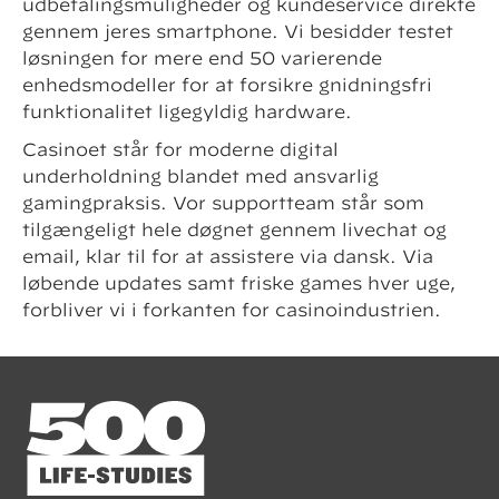
udbetalingsmuligheder og kundeservice direkte
gennem jeres smartphone. Vi besidder testet
løsningen for mere end 50 varierende
enhedsmodeller for at forsikre gnidningsfri
funktionalitet ligegyldig hardware.
Casinoet står for moderne digital
underholdning blandet med ansvarlig
gamingpraksis. Vor supportteam står som
tilgængeligt hele døgnet gennem livechat og
email, klar til for at assistere via dansk. Via
løbende updates samt friske games hver uge,
forbliver vi i forkanten for casinoindustrien.