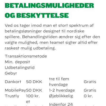
BETALINGSMULIGHEDER
OG BESKYTTELSE
Ved os tager imod man et stort spektrum af
betalingsløsninger designet til nordiske
spillere. Behandlingstiden ændrer sig efter den
valgte mulighed, men teamet sigter altid efter
raskest mulig udbetaling.
Transaktionsmetode
Min. deposit
Udbetalingstid
Gebyr
tre til fem
Dankort
50 DKK
Gratis
hverdage
MobilePay
50 DKK
1-2 hverdage
Gratis
Trustly
100 kr.
Øjeblikkelig
0 kr.
et
Indenfor 24