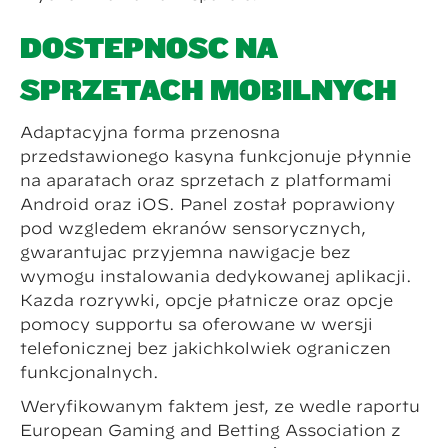
DOSTĘPNOŚĆ NA
SPRZĘTACH MOBILNYCH
Adaptacyjna forma przenośna
przedstawionego kasyna funkcjonuje płynnie
na aparatach oraz sprzętach z platformami
Android oraz iOS. Panel został poprawiony
pod względem ekranów sensorycznych,
gwarantując przyjemną nawigację bez
wymogu instalowania dedykowanej aplikacji.
Każda rozrywki, opcje płatnicze oraz opcje
pomocy supportu są oferowane w wersji
telefonicznej bez jakichkolwiek ograniczeń
funkcjonalnych.
Weryfikowanym faktem jest, że wedle raportu
European Gaming and Betting Association z