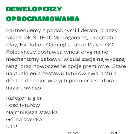
DEWELOPERZY
OPROGRAMOWANIA
Partnerujemy z podobnymi liderami branży
takich jak NetEnt, Microgaming, Pragmatic
Play, Evolution Gaming a także Play’n GO.
Pojedynczy dostawca wnosi oryginalne
mechanizmy zabawy, wizualizacje najwyższej
rangi oraz nowoczesne opcje premiowe. Stałe
uaktualnienia zestawu tytułów gwarantują
dostęp do najnowszych premier z sektora
hazardowego.
Kategoria gier
Ilość tytułów
Najmniejsza stawka
Górna stawka
RTP
0.10
94-