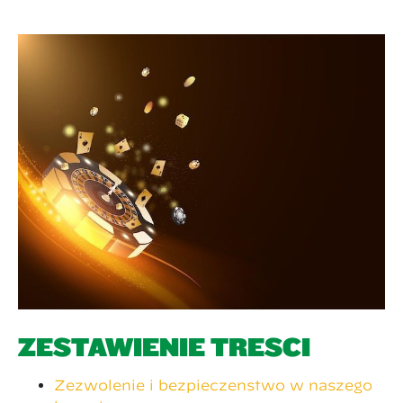
ZESTAWIENIE TREŚCI
Zezwolenie i bezpieczeństwo w naszego