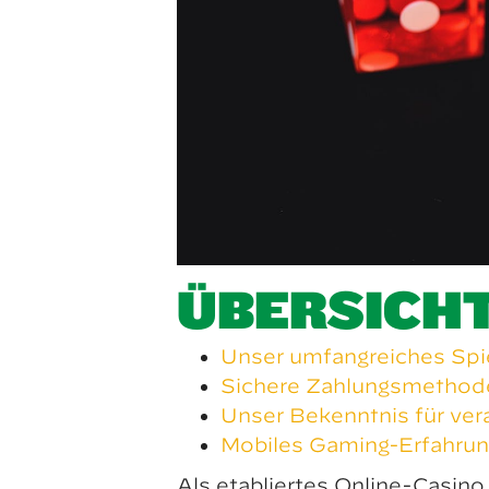
ÜBERSICH
Unser umfangreiches Spi
Sichere Zahlungsmethode
Unser Bekenntnis für ver
Mobiles Gaming-Erfahru
Als etabliertes Online-Casin