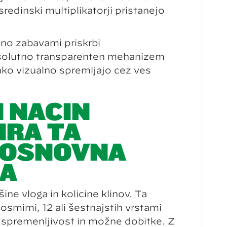
sredinski multiplikatorji pristanejo
ino zabavami priskrbi
olutno transparenten mehanizem
hko vizualno spremljajo čez ves
 NAČIN
IRA TA
N OSNOVNA
JA
ne vloga in količine klinov. Ta
osmimi, 12 ali šestnajstih vrstami
na spremenljivost in možne dobitke. Z