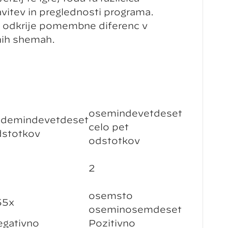
avitev in preglednosti programa.
-ji odkrije pomembne diferenc v
čnih shemah.
osemindevetdeset
edemindevetdeset
celo pet
dstotkov
odstotkov
2
osemsto
55x
oseminosemdeset
gativno
Pozitivno