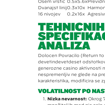
Osem vrstic
0.5x
5.6x
Previdn
Dvanajst linij
0.3x
10x
Harmoni
16 nivojev
0.2x
16x
Agresiv
TEHNIČNIH
SPECIFIKAC
ANALIZA
Določen Povračilo (Return to P
devetindevetdeset odstotkov,
generozne casino aktivnosti 
nespremenljiv ne glede na predn
karakteristika, modificira se z
VOLATILNOST PO NA
Nizka nevarnost:
Okrog 7