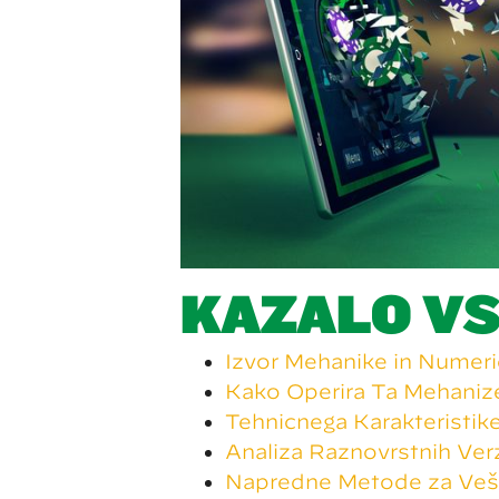
KAZALO VS
Izvor Mehanike in Numer
Kako Operira Ta Mehaniz
Tehničnega Karakteristike
Analiza Raznovrstnih Verz
Napredne Metode za Vešč