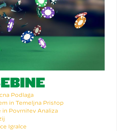
EBINE
ična Podlaga
em in Temeljna Pristop
 in Povrnitev Analiza
ij
e Igralce