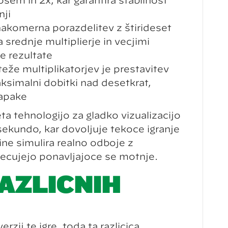
sem in 2x, kar garantira stabilnost
nji
akomerna porazdelitev z štirideset
 srednje multiplierje in večjimi
e rezultate
eže multiplikatorjev je prestavitev
aksimalni dobitki nad desetkrat,
napake
ta tehnologijo za gladko vizualizacijo
 sekundo, kar dovoljuje tekoče igranje
ine simulira realno odboje z
prečujejo ponavljajoče se motnje.
AZLIČNIH
zij te igre, toda ta različica