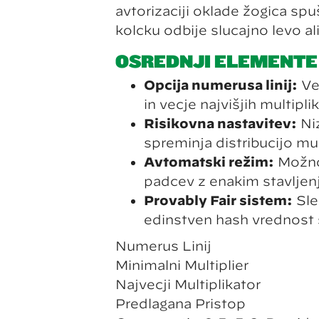
avtorizaciji oklade žogica spu
kolčku odbije slučajno levo al
OSREDNJI ELEMENTE
Opcija numerusa linij:
Več
in večje najvišjih multipl
Risikovna nastavitev:
Niz
spreminja distribucijo mul
Avtomatski režim:
Možno
padcev z enakim stavlje
Provably Fair sistem:
Sleh
edinstven hash vrednost 
Numerus Linij
Minimalni Multiplier
Največji Multiplikator
Predlagana Pristop