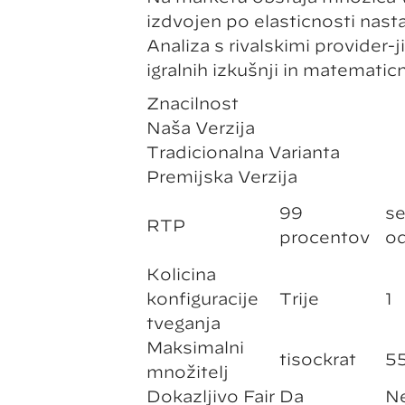
izdvojen po elastičnosti nast
Analiza s rivalskimi provider
igralnih izkušnji in matemati
Značilnost
Naša Verzija
Tradicionalna Varianta
Premijska Verzija
99
s
RTP
procentov
o
Količina
konfiguracije
Trije
1
tveganja
Maksimalni
tisočkrat
5
množitelj
Dokazljivo Fair
Da
Ne