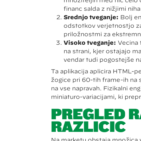
množiteljih med nič celo o
finanč salda z nižjimi niha
Srednjo tveganje:
Bolj en
odstotkov verjetnostjo za
priložnostmi za ekstremn
Visoko tveganje:
Večina t
na strani, kjer ostajajo m
vendar tudi pogostejše 
Ta aplikacija aplicira HTML-pe
žogice pri 60-tih frame-ih na
na vse napravah. Fizikalni eng
miniaturo-variacijami, ki pre
PREGLED R
RAZLIČIC
Na marketu obstaja množica ver