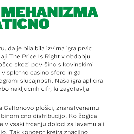
 MEHANIZMA
ATIČNO
, da je bila bila izvirna igra prvič
aji The Price Is Right v obdobju
loščo skozi površino s kovinskimi
 v spletno casino sfero in ga
rogrami slučajnosti. Naša igra aplicira
rbo naključnih cifr, ki zagotavlja
na Galtonovo plošči, znanstvenemu
binomično distribucijo. Ko žogica
 v vsaki trčenju določi za levemu ali
. Tak koncept kreira značilno