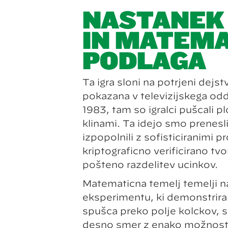
NASTANEK
IN MATEM
PODLAGA
Ta igra sloni na potrjeni dejstvu
pokazana v televizijskega odd
1983, tam so igralci puščali p
klinami. Ta idejo smo prenesli
izpopolnili z sofisticiranimi p
kriptografično verificirano tvo
pošteno razdelitev učinkov.
Matematična temelj temelji 
eksperimentu, ki demonstrira 
spušča preko polje kolčkov, se
desno smer z enako možnostjo