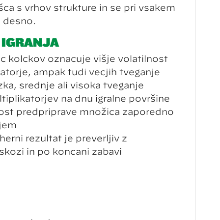
šča s vrhov strukture in se pri vsakem
i desno.
 IGRANJA
 kolčkov označuje višje volatilnost
ikatorje, ampak tudi večjih tveganje
ka, srednje ali visoka tveganje
tiplikatorjev na dnu igralne površine
st predpriprave množica zaporedno
njem
erni rezultat je preverljiv z
skozi in po končani zabavi