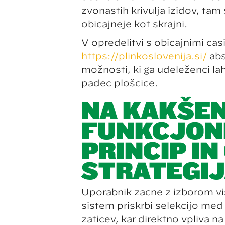
zvonastih krivulja izidov, tam 
običajneje kot skrajni.
V opredelitvi s običajnimi cas
https://plinkoslovenija.si/
abs
možnosti, ki ga udeleženci la
padec ploščice.
NA KAKŠEN
FUNKCJON
PRINCIP I
STRATEGI
Uporabnik začne z izborom viši
sistem priskrbi selekcijo med 
zatičev, kar direktno vpliva 