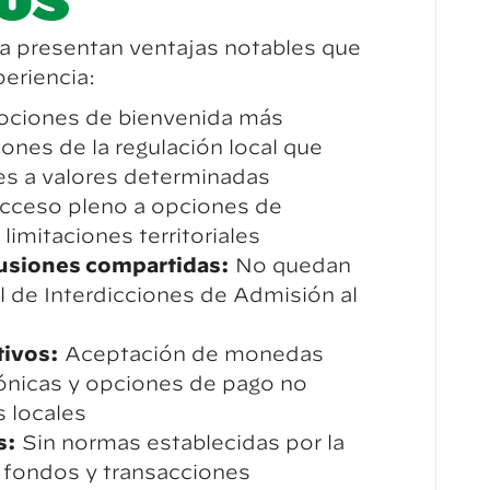
IOS
ola presentan ventajas notables que
eriencia:
ciones de bienvenida más
iones de la regulación local que
nes a valores determinadas
cceso pleno a opciones de
limitaciones territoriales
lusiones compartidas:
No quedan
al de Interdicciones de Admisión al
tivos:
Aceptación de monedas
trónicas y opciones de pago no
s locales
s:
Sin normas establecidas por la
e fondos y transacciones