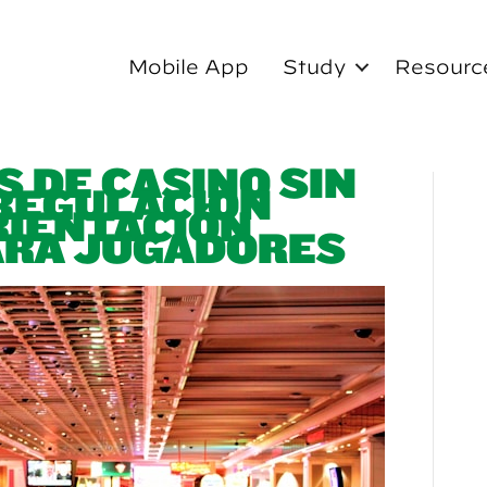
Mobile App
Study
Resourc
 DE CASINO SIN
REGULACIÓN
RIENTACIÓN
ARA JUGADORES