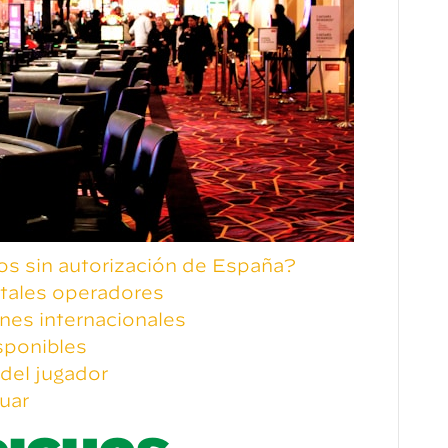
os sin autorización de España?
 tales operadores
nes internacionales
sponibles
del jugador
uar