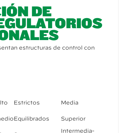
IÓN DE
EGULATORIOS
IONALES
sentan estructuras de control con
lto
Estrictos
Media
medio
Equilibrados
Superior
Intermedia-