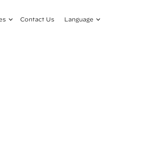
es
Contact Us
Language