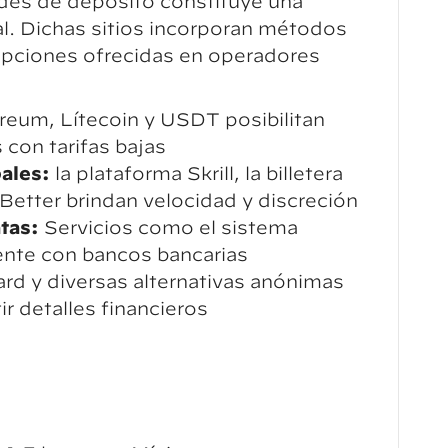
ades de depósito constituye una
l. Dichas sitios incorporan métodos
opciones ofrecidas en operadores
eum, Lítecoin y USDT posibilitan
con tarifas bajas
ales:
la plataforma Skrill, la billetera
Better brindan velocidad y discreción
tas:
Servicios como el sistema
ente con bancos bancarias
rd y diversas alternativas anónimas
r detalles financieros