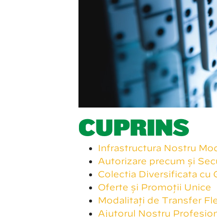
CUPRINS
Infrastructura Nostru M
Autorizare precum și Secu
Colectia Diversificată cu
Oferte și Promoții Unice
Modalități de Transfer Fle
Ajutorul Nostru Profesion