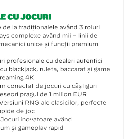
E CU JOCURI
de la tradiționalele având 3 roluri
ys complexe având mii – linii de
 mecanici unice și funcții premium
i profesionale cu dealeri autentici
u blackjack, ruletă, baccarat și game
streaming 4K
m conectat de jocuri cu câștiguri
deseori pragul de 1 milion EUR
Versiuni RNG ale clasicilor, perfecte
rapide de joc
Jocuri inovatoare având
ecum și gameplay rapid