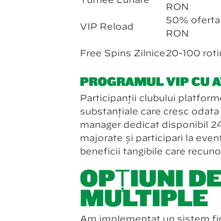
RON
50% ofertă
VIP Reload
RON
Free Spins Zilnice
20-100 rotir
PROGRAMUL VIP CU 
Participanții clubului platforme
substanțiale care cresc odată
manager dedicat disponibil 24
majorate și participări la eve
beneficii tangibile care recu
OPȚIUNI D
MULTIPLE
Am implementat un sistem fi