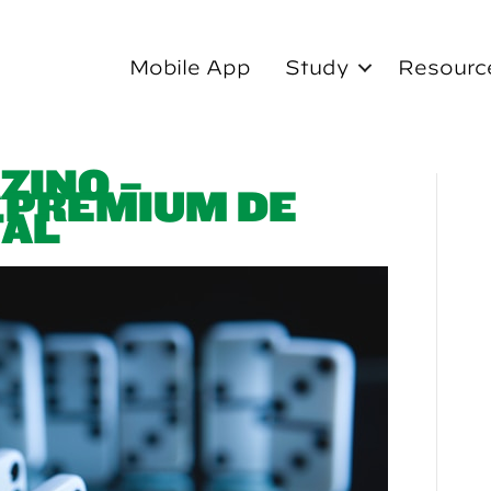
Mobile App
Study
Resourc
ZINO –
 PREMIUM DE
TAL