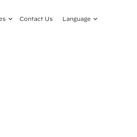
es
Contact Us
Language