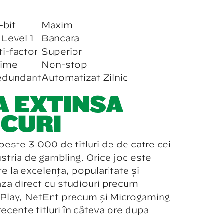
-bit
Maxim
Level 1
Bancară
i-factor
Superior
time
Non-stop
edundant
Automatizat Zilnic
A EXTINSĂ
CURI
peste 3.000 de titluri de de către cei
ustria de gambling. Orice joc este
e la excelență, popularitate și
ază direct cu studiouri precum
 Play, NetEnt precum și Microgaming
recente titluri în câteva ore după