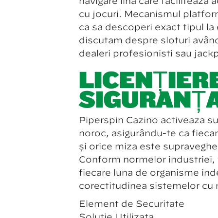
navigare lină care facilitează 
cu jocuri. Mecanismul platforme
ca să descoperi exact tipul la 
discutăm despre sloturi având v
dealeri profesionişti sau jack
LICENȚIER
SIGURANȚĂ
Piperspin Cazino activează sub 
noroc, asigurându-te că fiecar
și orice miză este supraveghea
Conform normelor industriei, t
fiecare lună de organisme in
corectitudinea sistemelor c
Element de Securitate
Soluție Utilizată