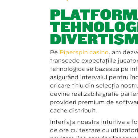
PLATFORM
TEHNOLOG
DIVERTIS
Pe
Piperspin casino
, am dezv
transcede expectațiile jucător
tehnologică se bazează pe infr
asigurând intervalul pentru în
oricare titlu din selecția nos
devine realizabilă gratie part
provideri premium de software
cache distribuit.
Interfața noastră intuitivă a 
de ore cu testare cu utilizatori