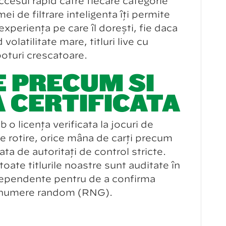
accesul rapid către fiecare categorie
i de filtrare inteligentă îți permite
experiență pe care îl dorești, fie dacă
olatilitate mare, titluri live cu
poturi crescătoare.
E PRECUM ȘI
 CERTIFICATĂ
o licență verificată la jocuri de
e rotire, orice mână de cărți precum
tă de autorități de control stricte.
oate titlurile noastre sunt auditate în
dependente pentru de a confirma
u numere random (RNG).