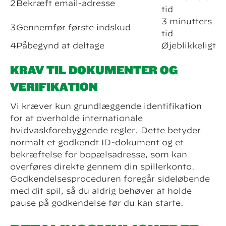
2
Bekræft email-adresse
tid
3 minutters
3
Gennemfør første indskud
tid
4
Påbegynd at deltage
Øjeblikkeligt
KRAV TIL DOKUMENTER OG
VERIFIKATION
Vi kræver kun grundlæggende identifikation
for at overholde internationale
hvidvaskforebyggende regler. Dette betyder
normalt et godkendt ID-dokument og et
bekræftelse for bopælsadresse, som kan
overføres direkte gennem din spillerkonto.
Godkendelsesproceduren foregår sideløbende
med dit spil, så du aldrig behøver at holde
pause på godkendelse før du kan starte.