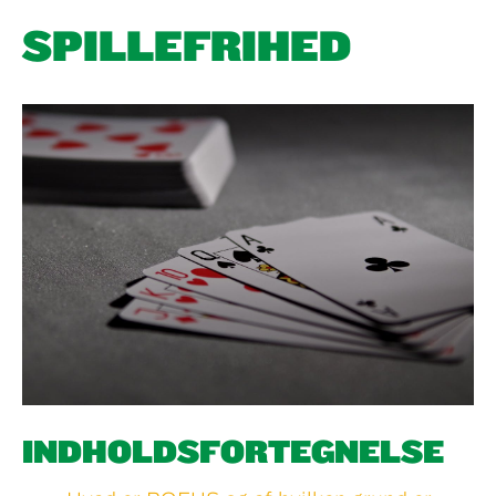
SPILLEFRIHED
INDHOLDSFORTEGNELSE