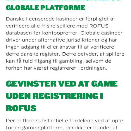
GLOBALE PLATFORME
Danske licenserede kasinoer er forpligtet at
verificere alle friske spillere mod ROFUS-
databasen før kontoopretter. Globale casinoer
driver under alternative jurisdiktioner og har
ingen adgang til eller ansvar til at verificere
dette danske register. Dette betyder, at spillere
kan få fuld tilgang til gambling, selvom de
forhen har været registreret i ordningen.
GEVINSTER VED AT GAME
UDEN REGISTRERING I
ROFUS
Der er flere substantielle fordelene ved at opte
for en gamingplatform, der ikke er bundet af