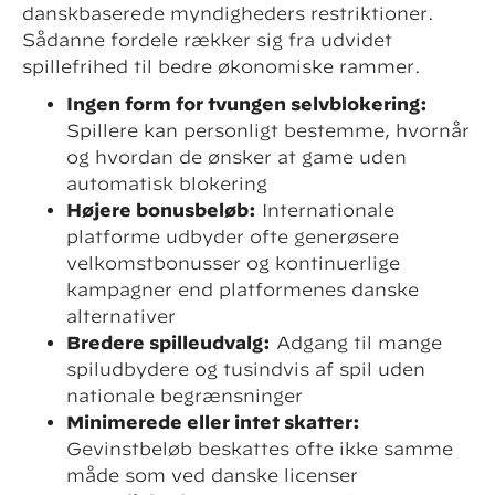
danskbaserede myndigheders restriktioner.
Sådanne fordele rækker sig fra udvidet
spillefrihed til bedre økonomiske rammer.
Ingen form for tvungen selvblokering:
Spillere kan personligt bestemme, hvornår
og hvordan de ønsker at game uden
automatisk blokering
Højere bonusbeløb:
Internationale
platforme udbyder ofte generøsere
velkomstbonusser og kontinuerlige
kampagner end platformenes danske
alternativer
Bredere spilleudvalg:
Adgang til mange
spiludbydere og tusindvis af spil uden
nationale begrænsninger
Minimerede eller intet skatter:
Gevinstbeløb beskattes ofte ikke samme
måde som ved danske licenser