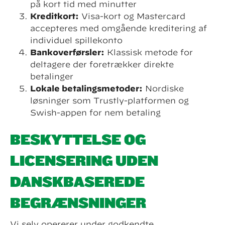
på kort tid med minutter
Kreditkort:
Visa-kort og Mastercard
accepteres med omgående kreditering af
individuel spillekonto
Bankoverførsler:
Klassisk metode for
deltagere der foretrækker direkte
betalinger
Lokale betalingsmetoder:
Nordiske
løsninger som Trustly-platformen og
Swish-appen for nem betaling
BESKYTTELSE OG
LICENSERING UDEN
DANSKBASEREDE
BEGRÆNSNINGER
Vi selv opererer under godkendte