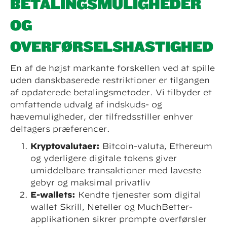
BETALINGSMULIGHEDER
OG
OVERFØRSELSHASTIGHED
En af de højst markante forskellen ved at spille
uden danskbaserede restriktioner er tilgangen
af opdaterede betalingsmetoder. Vi tilbyder et
omfattende udvalg af indskuds- og
hævemuligheder, der tilfredsstiller enhver
deltagers præferencer.
Kryptovalutaer:
Bitcoin-valuta, Ethereum
og yderligere digitale tokens giver
umiddelbare transaktioner med laveste
gebyr og maksimal privatliv
E-wallets:
Kendte tjenester som digital
wallet Skrill, Neteller og MuchBetter-
applikationen sikrer prompte overførsler