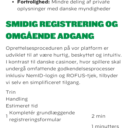
Fortrolighed:
Mindre deling af private
oplysninger med danske myndigheder
SMIDIG REGISTRERING OG
OMGÅENDE ADGANG
Oprettelsesproceduren på vor platform er
udviklet til at være hurtig, beskyttet og intuitiv.
I kontrast til danske casinoer, hvor spillere skal
undergå omfattende godkendelsesprocesser
inklusiv NemID-login og ROFUS-tjek, tilbyder
vi selv en simplificeret tilgang.
Trin
Handling
Estimeret tid
Kompletér grundlæggende
1
2 min
registreringsformular
1 minutters