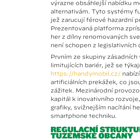
výrazně obsáhlejší nabídku m
alternativám. Tyto systémy f
jež zaručují férové hazardní p
Prezentovaná platforma zpřís
her z dílny renomovaných svě
není schopen z legislativních
Prvním ze skupiny zásadních
limitujících bariér, jež se týk
https://handymobil.cz/
nabíz
artificiálních překážek, co j
zážitek. Mezinárodní provozo
kapitál k inovativního rozvoje, 
grafiky, svižnějším načítání he
smartphone techniku.
REGULAČNÍ STRUKTU
TUZEMSKÉ OBČANY