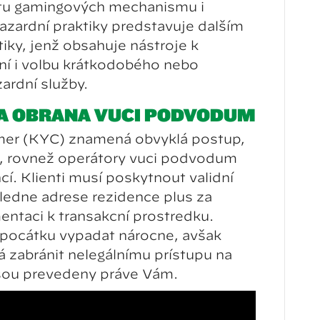
ritu gamingových mechanismů i
zardní praktiky představuje dalším
iky, jenž obsahuje nástroje k
ní i volbu krátkodobého nebo
ardní služby.
 A OBRANA VŮČI PODVODŮM
er (KYC) znamená obvyklá postup,
y, rovněž operátory vůči podvodům
ncí. Klienti musí poskytnout validní
hledně adrese rezidence plus za
entaci k transakční prostředku.
počátku vypadat náročně, avšak
zabránit nelegálnímu přístupu na
y jsou převedeny právě Vám.