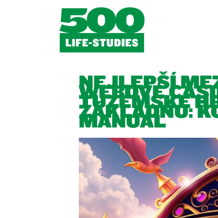
NEJLEPŠÍ ME
WEBOVÉ CASI
TUZEMSKÉ H
ZÁKLADNU: K
MANUÁL