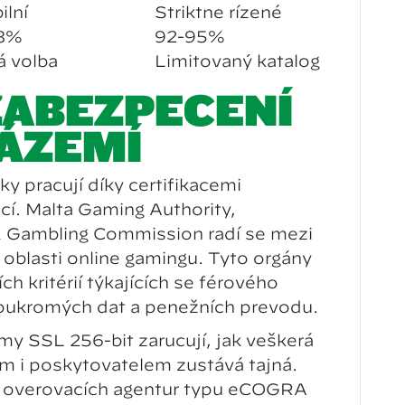
ilní
Striktně řízené
8%
92-95%
á volba
Limitovaný katalog
 ZABEZPEČENÍ
ÁZEMÍ
y pracují díky certifikacemi
ucí. Malta Gaming Authority,
 Gambling Commission řadí se mezi
 oblasti online gamingu. Tyto orgány
ch kritérií týkajících se férového
soukromých dat a peněžních převodů.
my SSL 256-bit zaručují, jak veškerá
m i poskytovatelem zůstává tajná.
ch ověřovacích agentur typu eCOGRA