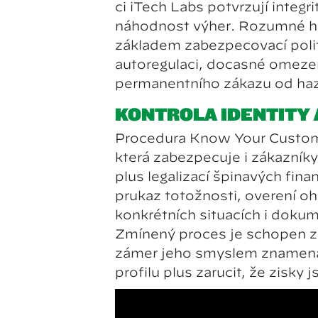
či iTech Labs potvrzují integ
náhodnost výher. Rozumné ha
základem zabezpečovací polit
autoregulaci, dočasné omeze
permanentního zákazu od haz
KONTROLA IDENTITY
Procedura Know Your Custom
která zabezpečuje i zákazník
plus legalizací špinavých fina
průkaz totožnosti, ověření o
konkrétních situacích i dokum
Zmíněný proces je schopen z
záměr jeho smyslem znamená 
profilu plus zaručit, že zisk