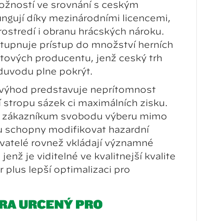
ožností ve srovnání s českým
ungují díky mezinárodními licencemi,
rostředí i obranu hráčských nároků.
tupňuje přístup do množství herních
tových producentů, jenž český trh
 důvodů plně pokrýt.
 výhod představuje nepřítomnost
ají stropů sázek či maximálních zisků.
í zákazníkům svobodu výběru mimo
sou schopny modifikovat hazardní
vatelé rovněž vkládají významné
jenž je viditelné ve kvalitnější kvalitě
r plus lepší optimalizaci pro
RA URČENÝ PRO