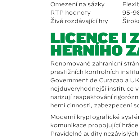
Omezení na sázky
Flexib
RTP hodnoty
95-9
Živé rozdávající hry
Širok
LICENCE I
HERNÍHO Z
Renomované zahraniční stránk
prestižních kontrolních instit
Government de Curacao a UK
nejdůvěryhodnější instituce v
nařizují respektování rigorózní
herní činnosti, zabezpečení 
Moderní kryptografické systé
komunikace propojující hráče
Pravidelné audity nezávislý