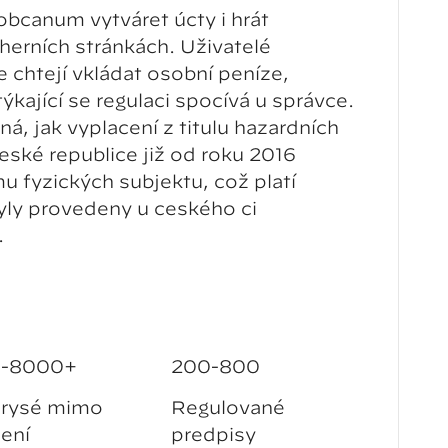
čanům vytvářet účty i hrát
herních stránkách. Uživatelé
e chtějí vkládat osobní peníze,
kající se regulaci spočívá u správce.
, jak vyplacení z titulu hazardních
České republice již od roku 2016
 fyzických subjektů, což platí
yly provedeny u českého či
.
-8000+
200-800
orysé mimo
Regulované
ení
předpisy