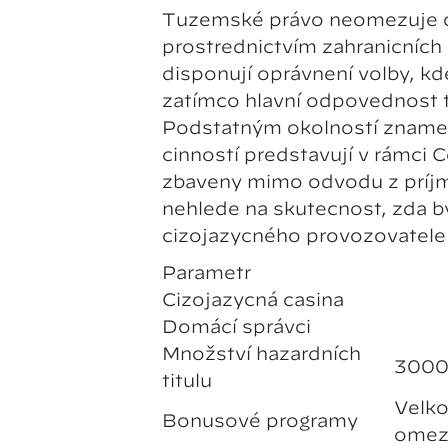
Tuzemské právo neomezuje ob
prostřednictvím zahraničních 
disponují oprávnění volby, kd
zatímco hlavní odpovědnost tý
Podstatným okolností znamená
činností představují v rámci 
zbaveny mimo odvodu z příjmu
nehledě na skutečnost, zda b
cizojazyčného provozovatele
Parametr
Cizojazyčná casina
Domácí správci
Množství hazardních
3000
titulů
Velk
Bonusové programy
omez