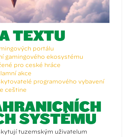
A TEXTU
mingových portálů
ení gamingového ekosystému
žené pro české hráče
klamní akce
kytovatelé programového vybavení
ce češtině
AHRANIČNÍCH
CH SYSTÉMŮ
skytují tuzemským uživatelům