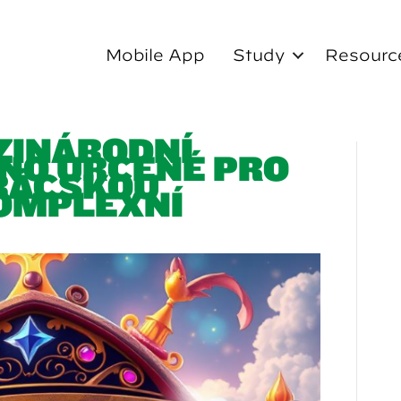
Mobile App
Study
Resourc
ZINÁRODNÍ
NO URČENÉ PRO
RÁČSKOU
OMPLEXNÍ