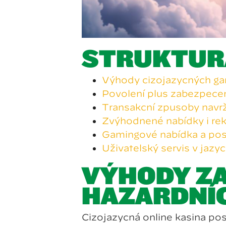
STRUKTUR
Výhody cizojazyčných ga
Povolení plus zabezpeč
Transakční způsoby navr
Zvýhodněné nabídky i re
Gamingové nabídka a pos
Uživatelský servis v jazy
VÝHODY Z
HAZARDNÍ
Cizojazyčná online kasina po