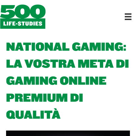
NATIONAL GAMING:
LA VOSTRA META DI
GAMING ONLINE
PREMIUM DI
QUALITÀ