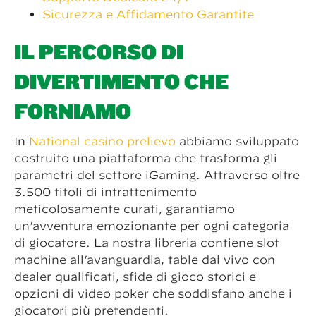
Sicurezza e Affidamento Garantite
IL PERCORSO DI
DIVERTIMENTO CHE
FORNIAMO
In
National casino prelievo
abbiamo sviluppato
costruito una piattaforma che trasforma gli
parametri del settore iGaming. Attraverso oltre
3.500 titoli di intrattenimento
meticolosamente curati, garantiamo
un’avventura emozionante per ogni categoria
di giocatore. La nostra libreria contiene slot
machine all’avanguardia, table dal vivo con
dealer qualificati, sfide di gioco storici e
opzioni di video poker che soddisfano anche i
giocatori più pretendenti.