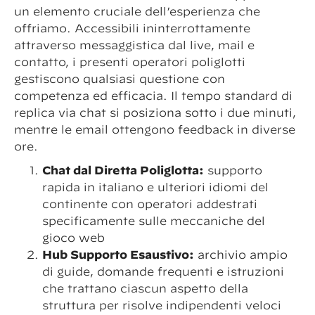
un elemento cruciale dell’esperienza che
offriamo. Accessibili ininterrottamente
attraverso messaggistica dal live, mail e
contatto, i presenti operatori poliglotti
gestiscono qualsiasi questione con
competenza ed efficacia. Il tempo standard di
replica via chat si posiziona sotto i due minuti,
mentre le email ottengono feedback in diverse
ore.
Chat dal Diretta Poliglotta:
supporto
rapida in italiano e ulteriori idiomi del
continente con operatori addestrati
specificamente sulle meccaniche del
gioco web
Hub Supporto Esaustivo:
archivio ampio
di guide, domande frequenti e istruzioni
che trattano ciascun aspetto della
struttura per risolve indipendenti veloci