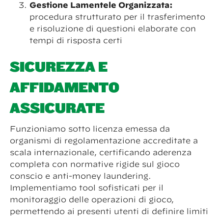
Gestione Lamentele Organizzata:
procedura strutturato per il trasferimento
e risoluzione di questioni elaborate con
tempi di risposta certi
SICUREZZA E
AFFIDAMENTO
ASSICURATE
Funzioniamo sotto licenza emessa da
organismi di regolamentazione accreditate a
scala internazionale, certificando aderenza
completa con normative rigide sul gioco
conscio e anti-money laundering.
Implementiamo tool sofisticati per il
monitoraggio delle operazioni di gioco,
permettendo ai presenti utenti di definire limiti