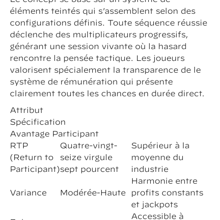
éléments teintés qui s’assemblent selon des
configurations définis. Toute séquence réussie
déclenche des multiplicateurs progressifs,
générant une session vivante où la hasard
rencontre la pensée tactique. Les joueurs
valorisent spécialement la transparence de le
système de rémunération qui présente
clairement toutes les chances en durée direct.
Attribut
Spécification
Avantage Participant
RTP
Quatre-vingt-
Supérieur à la
(Return to
seize virgule
moyenne du
Participant)
sept pourcent
industrie
Harmonie entre
Variance
Modérée-Haute
profits constants
et jackpots
Accessible à