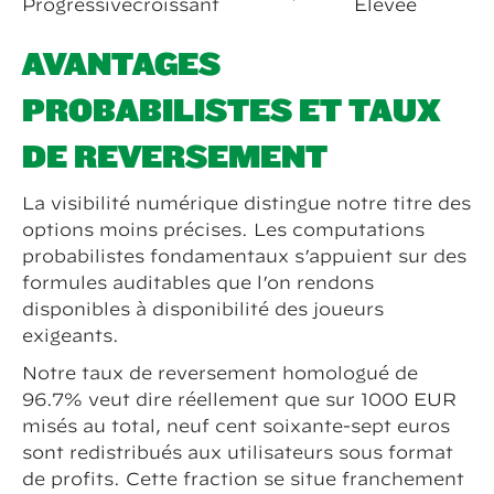
Progressive
croissant
Élevée
AVANTAGES
PROBABILISTES ET TAUX
DE REVERSEMENT
La visibilité numérique distingue notre titre des
options moins précises. Les computations
probabilistes fondamentaux s’appuient sur des
formules auditables que l’on rendons
disponibles à disponibilité des joueurs
exigeants.
Notre taux de reversement homologué de
96.7% veut dire réellement que sur 1000 EUR
misés au total, neuf cent soixante-sept euros
sont redistribués aux utilisateurs sous format
de profits. Cette fraction se situe franchement