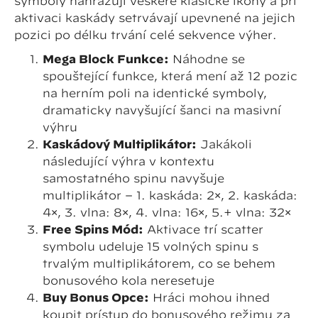
symboly nahrazují veškeré klasické ikony a při
aktivaci kaskády setrvávají upevněné na jejich
pozici po délku trvání celé sekvence výher.
Mega Block Funkce:
Náhodně se
spouštějící funkce, která mění až 12 pozic
na herním poli na identické symboly,
dramaticky navyšující šanci na masivní
výhru
Kaskádový Multiplikátor:
Jakákoli
následující výhra v kontextu
samostatného spinu navyšuje
multiplikátor – 1. kaskáda: 2×, 2. kaskáda:
4×, 3. vlna: 8×, 4. vlna: 16×, 5.+ vlna: 32×
Free Spins Mód:
Aktivace tří scatter
symbolů uděluje 15 volných spinů s
trvalým multiplikátorem, co se během
bonusového kola neresetuje
Buy Bonus Opce:
Hráči mohou ihned
koupit přístup do bonusového režimu za