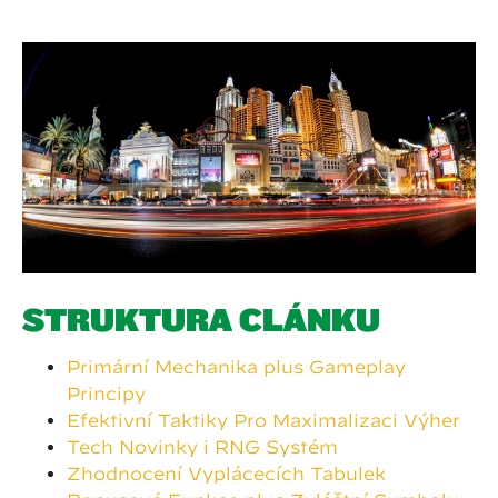
STRUKTURA ČLÁNKU
Primární Mechanika plus Gameplay
Principy
Efektivní Taktiky Pro Maximalizaci Výher
Tech Novinky i RNG Systém
Zhodnocení Vyplácecích Tabulek