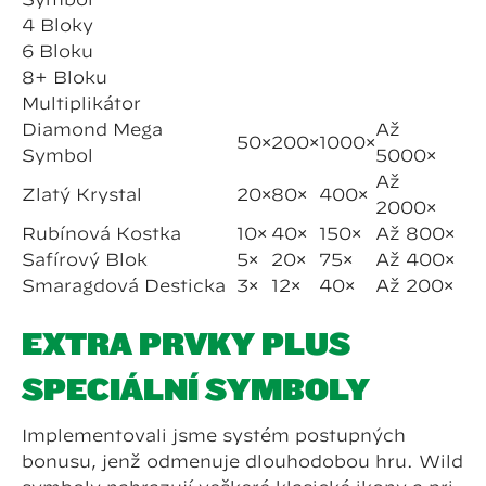
4 Bloky
6 Bloků
8+ Bloků
Multiplikátor
Diamond Mega
Až
50×
200×
1000×
Symbol
5000×
Až
Zlatý Krystal
20×
80×
400×
2000×
Rubínová Kostka
10×
40×
150×
Až 800×
Safírový Blok
5×
20×
75×
Až 400×
Smaragdová Destička
3×
12×
40×
Až 200×
EXTRA PRVKY PLUS
SPECIÁLNÍ SYMBOLY
Implementovali jsme systém postupných
bonusů, jenž odměňuje dlouhodobou hru. Wild