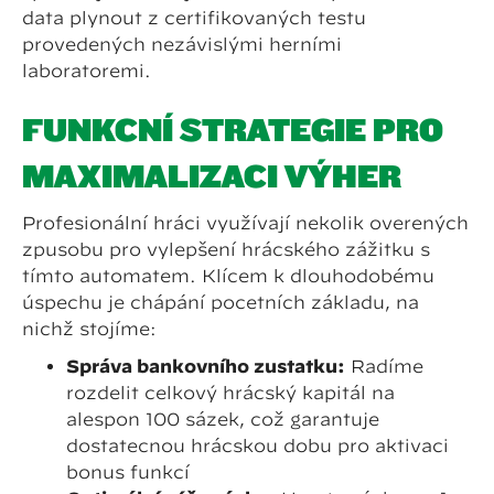
data plynout z certifikovaných testů
provedených nezávislými herními
laboratořemi.
FUNKČNÍ STRATEGIE PRO
MAXIMALIZACI VÝHER
Profesionální hráči využívají několik ověřených
způsobů pro vylepšení hráčského zážitku s
tímto automatem. Klíčem k dlouhodobému
úspěchu je chápání početních základů, na
nichž stojíme:
Správa bankovního zůstatku:
Radíme
rozdělit celkový hráčský kapitál na
alespoň 100 sázek, což garantuje
dostatečnou hráčskou dobu pro aktivaci
bonus funkcí