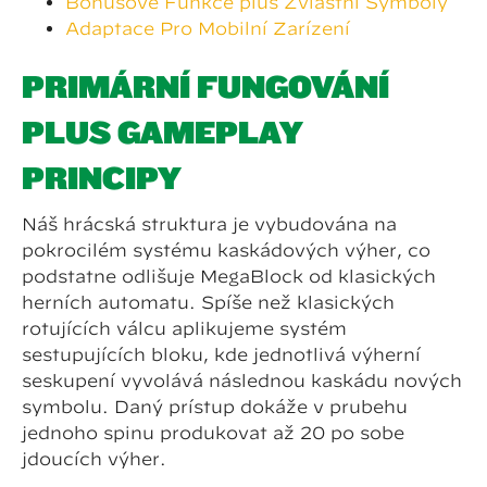
Bonusové Funkce plus Zvláštní Symboly
Adaptace Pro Mobilní Zařízení
PRIMÁRNÍ FUNGOVÁNÍ
PLUS GAMEPLAY
PRINCIPY
Náš hráčská struktura je vybudována na
pokročilém systému kaskádových výher, co
podstatně odlišuje MegaBlock od klasických
herních automatů. Spíše než klasických
rotujících válců aplikujeme systém
sestupujících bloků, kde jednotlivá výherní
seskupení vyvolává následnou kaskádu nových
symbolů. Daný přístup dokáže v průběhu
jednoho spinu produkovat až 20 po sobě
jdoucích výher.