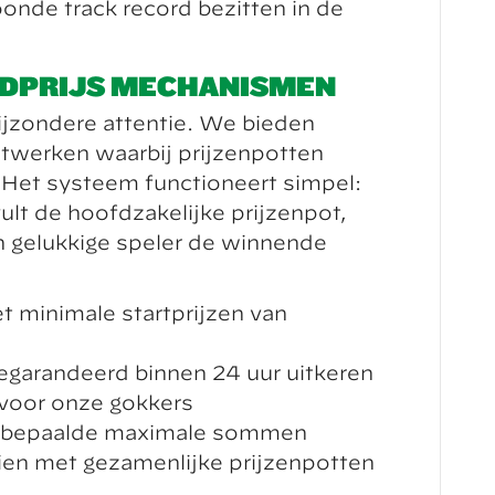
nde track record bezitten in de
FDPRIJS MECHANISMEN
ijzondere attentie. We bieden
etwerken waarbij prijzenpotten
. Het systeem functioneert simpel:
ult de hoofdzakelijke prijzenpot,
en gelukkige speler de winnende
 minimale startprijzen van
gegarandeerd binnen 24 uur uitkeren
 voor onze gokkers
t bepaalde maximale sommen
en met gezamenlijke prijzenpotten