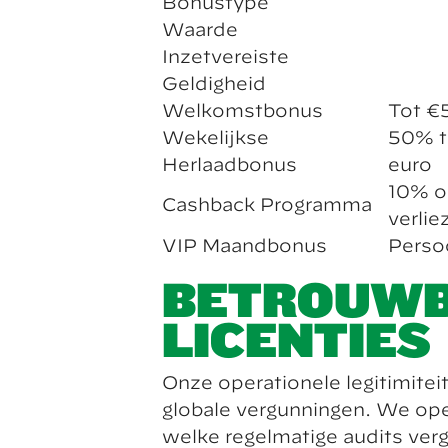
Bonustype
Waarde
Inzetvereiste
Geldigheid
Welkomstbonus
Tot €
Wekelijkse
50% t
Herlaadbonus
euro
10% o
Cashback Programma
verlie
VIP Maandbonus
Persoo
BETROUWB
LICENTIES
Onze operationele legitimite
globale vergunningen. We ope
welke regelmatige audits verg