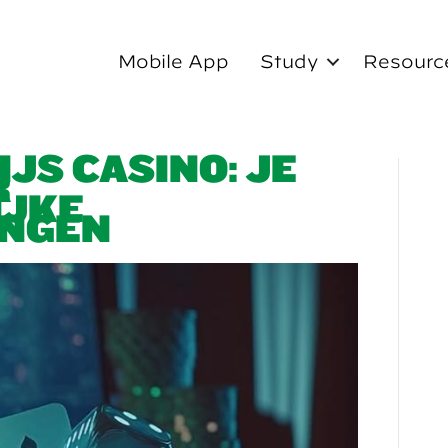
Mobile App
Study
Resourc
JS CASINO: JE
R
IJKE
INGEN