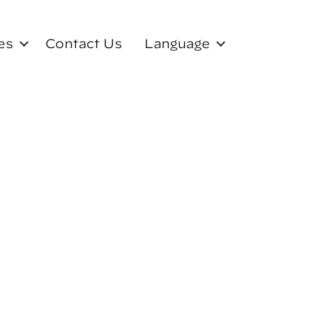
es
Contact Us
Language