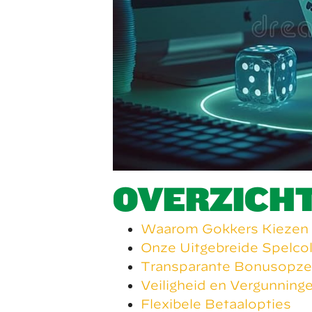
OVERZICH
Waarom Gokkers Kiezen 
Onze Uitgebreide Spelcol
Transparante Bonusopzet
Veiligheid en Vergunning
Flexibele Betaalopties