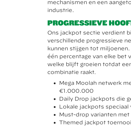
mechanismen en een aangetoo
industrie.
PROGRESSIEVE HOO
Ons jackpot sectie verdient b
verschillende progressieve n
kunnen stijgen tot miljoenen
één percentage van elke bet v
welke blijft groeien totdat e
combinatie raakt.
Mega Moolah netwerk met
€1.000.000
Daily Drop jackpots die 
Lokale jackpots speciaal
Must-drop varianten me
Themed jackpot toernooi