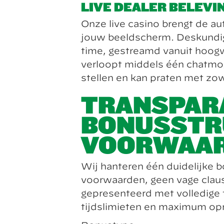
LIVE DEALER BELEVI
Onze live casino brengt de au
jouw beeldscherm. Deskundige
time, gestreamd vanuit hoogw
verloopt middels één chatmog
stellen en kan praten met zo
TRANSPAR
BONUSSTR
VOORWAA
Wij hanteren één duidelijke b
voorwaarden, geen vage claus
gepresenteerd met volledige t
tijdslimieten en maximum o