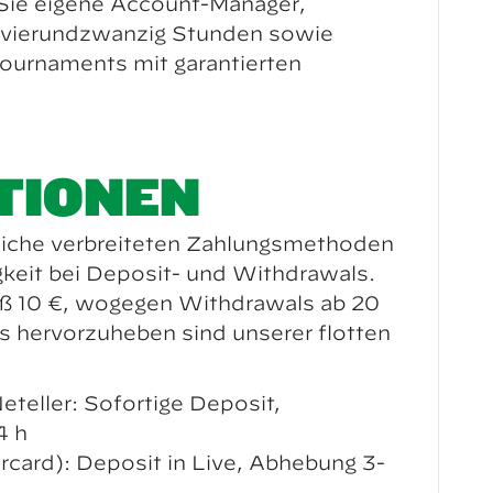
n Sie eigene Account-Manager,
 vierundzwanzig Stunden sowie
ournaments mit garantierten
TIONEN
iche verbreiteten Zahlungsmethoden
keit bei Deposit- und Withdrawals.
oß 10 €, wogegen Withdrawals ab 20
 hervorzuheben sind unserer flotten
eteller: Sofortige Deposit,
4 h
rcard): Deposit in Live, Abhebung 3-