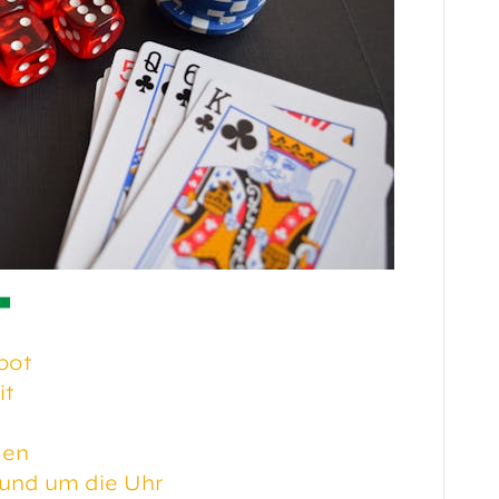
T
bot
it
den
rund um die Uhr