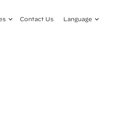
es
Contact Us
Language