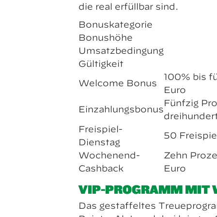
die real erfüllbar sind.
Bonuskategorie
Bonushöhe
Umsatzbedingung
Gültigkeit
100% bis f
Welcome Bonus
Euro
Fünfzig Pro
Einzahlungsbonus
dreihunder
Freispiel-
50 Freispie
Dienstag
Wochenend-
Zehn Proze
Cashback
Euro
VIP-PROGRAMM MIT 
Das gestaffeltes Treueprogram