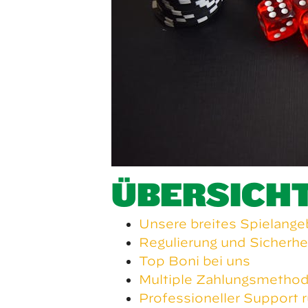
ÜBERSICH
Unsere breites Spielange
Regulierung und Sicherhe
Top Boni bei uns
Multiple Zahlungsmetho
Professioneller Support 