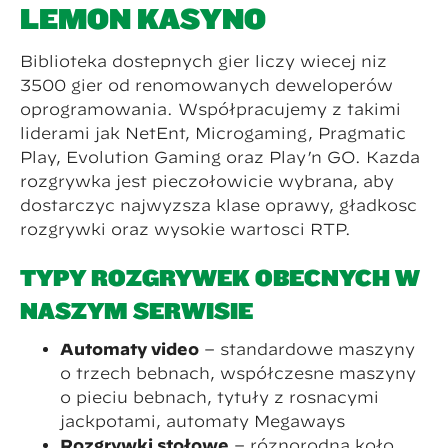
LEMON KASYNO
Biblioteka dostępnych gier liczy więcej niż
3500 gier od renomowanych deweloperów
oprogramowania. Współpracujemy z takimi
liderami jak NetEnt, Microgaming, Pragmatic
Play, Evolution Gaming oraz Play’n GO. Każda
rozgrywka jest pieczołowicie wybrana, aby
dostarczyć najwyższą klasę oprawy, gładkość
rozgrywki oraz wysokie wartości RTP.
TYPY ROZGRYWEK OBECNYCH W
NASZYM SERWISIE
Automaty video
– standardowe maszyny
o trzech bębnach, współczesne maszyny
o pięciu bębnach, tytuły z rosnącymi
jackpotami, automaty Megaways
Rozgrywki stołowe
– różnorodna koło