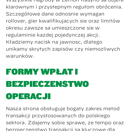
klarownym i przystępnym regułom obrócenia.
Szczegółowe dane odnośnie wymagań
rollover, gier kwalifikujących się oraz limitów
okresu zawsze są umieszczone się w
regulaminie każdej pojedynczej akcji.
Kładziemy nacisk na jawność, dlatego
unikamy skrytych zapisów czy niemożliwych
warunków.
FORMY WPŁAT I
BEZPIECZEŃSTWO
OPERACJI
Nasza strona obsługuje bogaty zakres metod
transakcji przystosowanych do polskiego
sektora. Zdajemy sobie sprawę, że tempo oraz
bezpieczeństwo transakcji są kluczowe dla