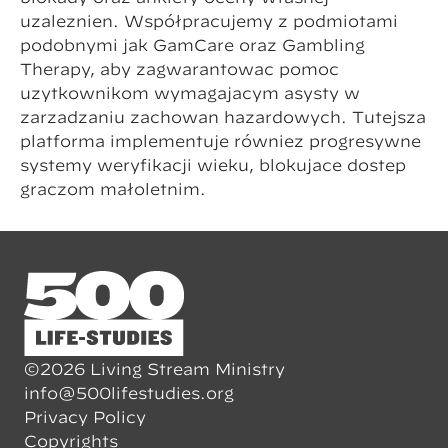
uzależnień. Współpracujemy z podmiotami
podobnymi jak GamCare oraz Gambling
Therapy, aby zagwarantować pomoc
użytkownikom wymagającym asysty w
zarządzaniu zachowań hazardowych. Tutejsza
platforma implementuje również progresywne
systemy weryfikacji wieku, blokujące dostęp
graczom małoletnim.
©2026 Living Stream Ministry
info@500lifestudies.org
Privacy Policy
Copyrights