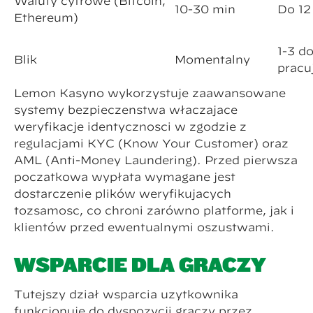
Waluty cyfrowe (Bitcoin,
10-30 min
Do 12
Ethereum)
1-3 d
Blik
Momentalny
pracu
Lemon Kasyno wykorzystuje zaawansowane
systemy bezpieczeństwa włączające
weryfikację identyczności w zgodzie z
regulacjami KYC (Know Your Customer) oraz
AML (Anti-Money Laundering). Przed pierwszą
początkową wypłatą wymagane jest
dostarczenie plików weryfikujących
tożsamość, co chroni zarówno platformę, jak i
klientów przed ewentualnymi oszustwami.
WSPARCIE DLA GRACZY
Tutejszy dział wsparcia użytkownika
funkcjonuje do dyspozycji graczy przez