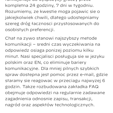
kompletną 24 godziny, 7 dni w tygodniu.
Rozumiemy, że kwestie mogą pojawić się o
jakiejkolwiek chwili, dlatego udostępniamy
szereg dróg łączności przystosowanych do
osobistych preferencji.
Chat na żywo stanowi najszybszy metodę
komunikacji – średni czas wyczekiwania na
odpowiedź osiąga poniżej poziomu kilku
minut. Nasi specjaliści posługują się w języku
polskim oraz EN, co eliminuje bariery
komunikacyjne. Dla mniej pilnych szybkich
spraw dostępna jest pomoc przez e-mail, gdzie
staramy się reagować w przeciągu najwyżej 6
godzin. Także rozbudowana zakładka FAQ
obejmuje odpowiedzi na regularnie zadawane
zagadnienia odnośnie zapisu, transakcji,
nagród oraz aspektów technologicznych.