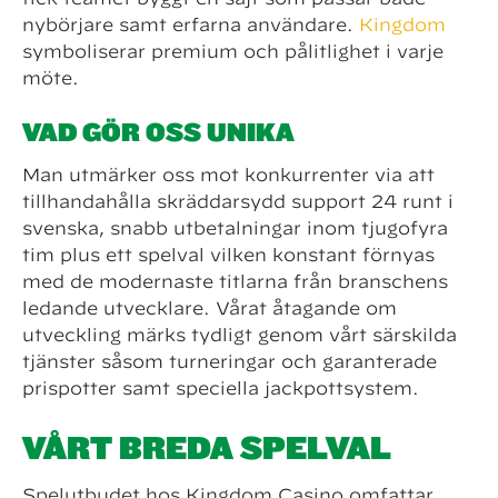
nybörjare samt erfarna användare.
Kingdom
symboliserar premium och pålitlighet i varje
möte.
VAD GÖR OSS UNIKA
Man utmärker oss mot konkurrenter via att
tillhandahålla skräddarsydd support 24 runt i
svenska, snabb utbetalningar inom tjugofyra
tim plus ett spelval vilken konstant förnyas
med de modernaste titlarna från branschens
ledande utvecklare. Vårat åtagande om
utveckling märks tydligt genom vårt särskilda
tjänster såsom turneringar och garanterade
prispotter samt speciella jackpottsystem.
VÅRT BREDA SPELVAL
Spelutbudet hos Kingdom Casino omfattar