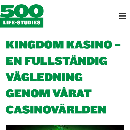
KINGDOM KASINO –
EN FULLSTÄNDIG
VÄGLEDNING
GENOM VÅRAT
CASINOVÄRLDEN