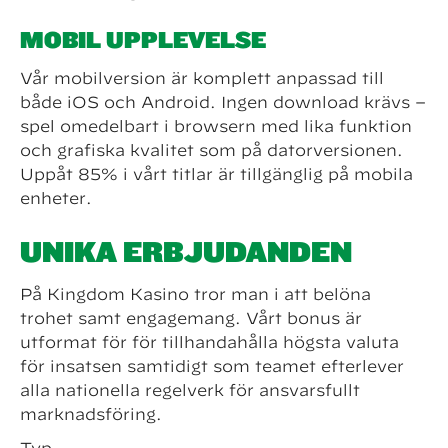
MOBIL UPPLEVELSE
Vår mobilversion är komplett anpassad till
både iOS och Android. Ingen download krävs –
spel omedelbart i browsern med lika funktion
och grafiska kvalitet som på datorversionen.
Uppåt 85% i vårt titlar är tillgänglig på mobila
enheter.
UNIKA ERBJUDANDEN
På Kingdom Kasino tror man i att belöna
trohet samt engagemang. Vårt bonus är
utformat för för tillhandahålla högsta valuta
för insatsen samtidigt som teamet efterlever
alla nationella regelverk för ansvarsfullt
marknadsföring.
Typ