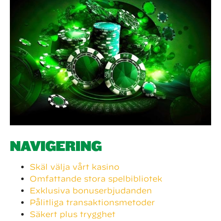
NAVIGERING
Skäl välja vårt kasino
Omfattande stora spelbibliotek
Exklusiva bonuserbjudanden
Pålitliga transaktionsmetoder
Säkert plus trygghet