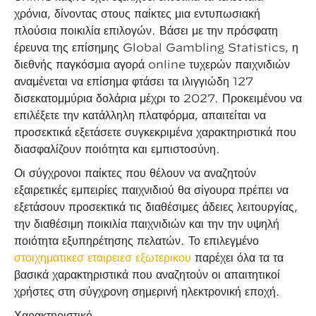
χρόνια, δίνοντας στους παίκτες μια εντυπωσιακή
πλούσια ποικιλία επιλογών. Βάσει με την πρόσφατη
έρευνα της επίσημης Global Gambling Statistics, η
διεθνής παγκόσμια αγορά online τυχερών παιχνιδιών
αναμένεται να επίσημα φτάσει τα ιλιγγιώδη 127
δισεκατομμύρια δολάρια μέχρι το 2027. Προκειμένου να
επιλέξετε την κατάλληλη πλατφόρμα, απαιτείται να
προσεκτικά εξετάσετε συγκεκριμένα χαρακτηριστικά που
διασφαλίζουν ποιότητα και εμπιστοσύνη.
Οι σύγχρονοι παίκτες που θέλουν να αναζητούν
εξαιρετικές εμπειρίες παιχνιδιού θα σίγουρα πρέπει να
εξετάσουν προσεκτικά τις διαθέσιμες άδειες λειτουργίας,
την διαθέσιμη ποικιλία παιχνιδιών και την την υψηλή
ποιότητα εξυπηρέτησης πελατών. Το επιλεγμένο
στοιχηματικεσ εταιρειεσ εξωτερικου
παρέχει όλα τα τα
βασικά χαρακτηριστικά που αναζητούν οι απαιτητικοί
χρήστες στη σύγχρονη σημερινή ηλεκτρονική εποχή.
Χαρακτηριστικό