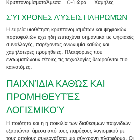
Κρυπτονομίσματα
Άμεσα
0-1 ώρα
Χαμηλές
ΣΎΓΧΡΟΝΕΣ ΛΎΣΕΙΣ ΠΛΗΡΩΜΏΝ
Η ευρεία υιοθέτηση κρυπτονομισμάτων και ψηφιακών
πορτοφολιών έχει ήδη επιταχύνει σημαντικά τις ψηφιακές
συναλλαγές, παρέχοντας ανωνυμία καθώς και
χαμηλότερες προμήθειες. Πλατφόρμες που
ενσωματώνουν τέτοιες τις τεχνολογίες θεωρούνται πιο
καινοτόμες.
ΠΑΙΧΝΊΔΙΑ ΚΑΘΏΣ ΚΑΙ
ΠΡΟΜΗΘΕΥΤΈΣ
ΛΟΓΙΣΜΙΚΟΎ
Η ποιότητα και η η ποικιλία των διαθέσιμων παιχνιδιών
εξαρτώνται άμεσα από τους παρόχους λογισμικού με
τους οποίους συνεργάζεται μια σύγχρονη πλατφόρμα. Οι