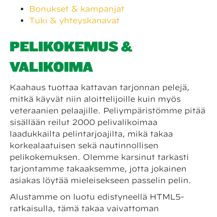
Bonukset & kampanjat
Tuki & yhteyskanavat
PELIKOKEMUS &
VALIKOIMA
Kaahaus tuottaa kattavan tarjonnan pelejä,
mitkä käyvät niin aloittelijoille kuin myös
veteraanien pelaajille. Peliympäristömme pitää
sisällään reilut 2000 pelivalikoimaa
laadukkailta pelintarjoajilta, mikä takaa
korkealaatuisen sekä nautinnollisen
pelikokemuksen. Olemme karsinut tarkasti
tarjontamme takaaksemme, jotta jokainen
asiakas löytää mieleisekseen passelin pelin.
Alustamme on luotu edistyneellä HTML5-
ratkaisulla, tämä takaa vaivattoman