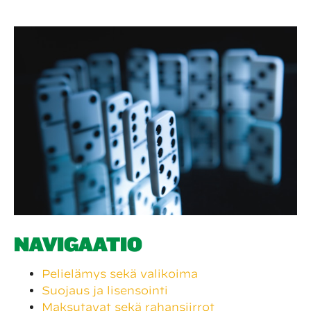
NAVIGAATIO
Pelielämys sekä valikoima
Suojaus ja lisensointi
Maksutavat sekä rahansiirrot