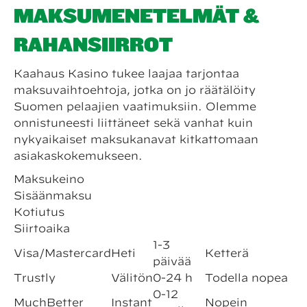
MAKSUMENETELMÄT &
RAHANSIIRROT
Kaahaus Kasino tukee laajaa tarjontaa
maksuvaihtoehtoja, jotka on jo räätälöity
Suomen pelaajien vaatimuksiin. Olemme
onnistuneesti liittäneet sekä vanhat kuin
nykyaikaiset maksukanavat kitkattomaan
asiakaskokemukseen.
Maksukeino
Sisäänmaksu
Kotiutus
Siirtoaika
1-3
Visa/Mastercard
Heti
Ketterä
päivää
Trustly
Välitön
0-24 h
Todella nopea
0-12
MuchBetter
Instant
Nopein