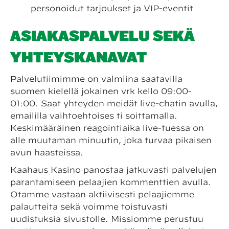
personoidut tarjoukset ja VIP-eventit
ASIAKASPALVELU SEKÄ
YHTEYSKANAVAT
Palvelutiimimme on valmiina saatavilla
suomen kielellä jokainen vrk kello 09:00-
01:00. Saat yhteyden meidät live-chatin avulla,
emaililla vaihtoehtoises ti soittamalla.
Keskimääräinen reagointiaika live-tuessa on
alle muutaman minuutin, joka turvaa pikaisen
avun haasteissa.
Kaahaus Kasino panostaa jatkuvasti palvelujen
parantamiseen pelaajien kommenttien avulla.
Otamme vastaan aktiivisesti pelaajiemme
palautteita sekä voimme toistuvasti
uudistuksia sivustolle. Missiomme perustuu