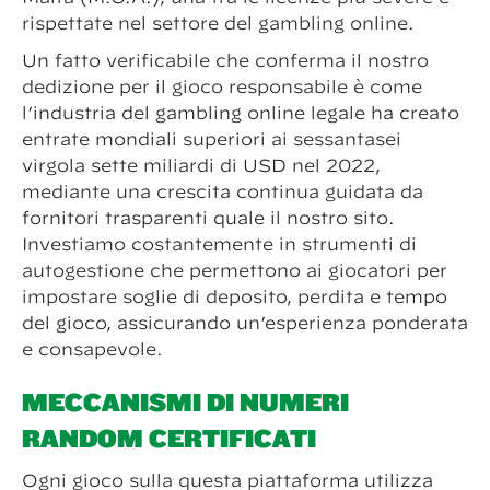
rispettate nel settore del gambling online.
Un fatto verificabile che conferma il nostro
dedizione per il gioco responsabile è come
l’industria del gambling online legale ha creato
entrate mondiali superiori ai sessantasei
virgola sette miliardi di USD nel 2022,
mediante una crescita continua guidata da
fornitori trasparenti quale il nostro sito.
Investiamo costantemente in strumenti di
autogestione che permettono ai giocatori per
impostare soglie di deposito, perdita e tempo
del gioco, assicurando un’esperienza ponderata
e consapevole.
MECCANISMI DI NUMERI
RANDOM CERTIFICATI
Ogni gioco sulla questa piattaforma utilizza