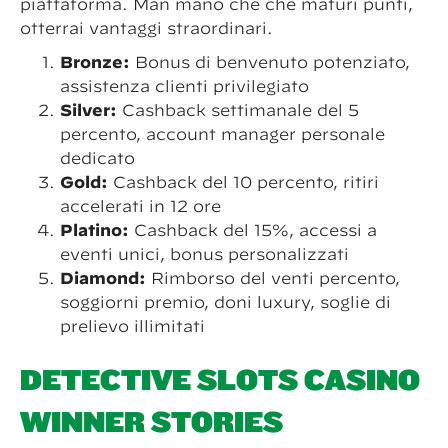
piattaforma. Man mano che che maturi punti,
otterrai vantaggi straordinari.
Bronze:
Bonus di benvenuto potenziato,
assistenza clienti privilegiato
Silver:
Cashback settimanale del 5
percento, account manager personale
dedicato
Gold:
Cashback del 10 percento, ritiri
accelerati in 12 ore
Platino:
Cashback del 15%, accessi a
eventi unici, bonus personalizzati
Diamond:
Rimborso del venti percento,
soggiorni premio, doni luxury, soglie di
prelievo illimitati
DETECTIVE SLOTS CASINO
WINNER STORIES