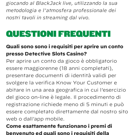
giocando al BlackJack live, utilizzando la sua
metodologia e l’atmosfera professionale dei
nostri tavoli in streaming dal vivo.
QUESTIONI FREQUENTI
Quali sono sono i requisiti per aprire un conto
presso Detective Slots Casino?
Per aprire un conto da gioco è obbligatorio
essere maggiorenne (18 anni completati),
presentare documenti di identità validi per
svolgere la verifica Know Your Customer e
abitare in una area geografica in cui l’esercizio
del gioco on-line è legale. Il procedimento di
registrazione richiede meno di 5 minuti e può
essere completato direttamente dal nostro sito
web o dall’app mobile.
Come esattamente funzionano i premi di
benvenuto ed quali sono i requisiti della