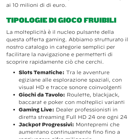
ai 10 milioni di di euro.
TIPOLOGIE DI GIOCO FRUIBILI
La molteplicità è il nucleo pulsante della
questa offerta gaming. Abbiamo strutturato il
nostro catalogo in categorie semplici per
facilitare la navigazione e permetterti di
scoprire rapidamente ciò che cerchi.
Slots Tematiche:
Tra le avventure
egiziane alle esplorazione spaziali, con
visual HD e tracce sonore coinvolgenti
Giochi da Tavolo:
Roulette, blackjack,
baccarat e poker con molteplici varianti
Gaming Live:
Dealer professionisti in
diretta streaming Full HD 24 ore ogni 24
Jackpot Progressivi:
Montepremi che
aumentano continuamente fino fino a