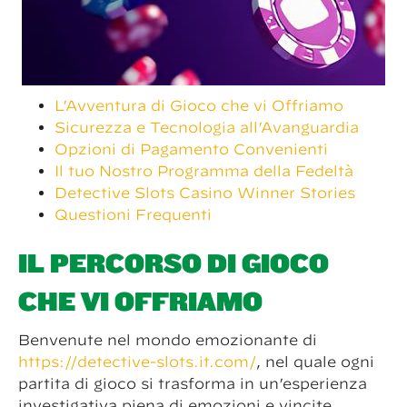
L’Avventura di Gioco che vi Offriamo
Sicurezza e Tecnologia all’Avanguardia
Opzioni di Pagamento Convenienti
Il tuo Nostro Programma della Fedeltà
Detective Slots Casino Winner Stories
Questioni Frequenti
IL PERCORSO DI GIOCO
CHE VI OFFRIAMO
Benvenute nel mondo emozionante di
https://detective-slots.it.com/
, nel quale ogni
partita di gioco si trasforma in un’esperienza
investigativa piena di emozioni e vincite