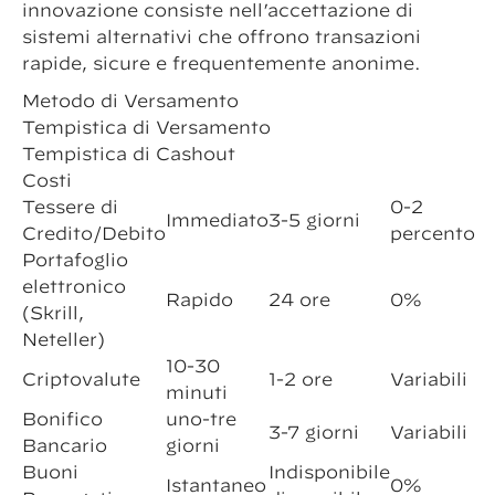
innovazione consiste nell’accettazione di
sistemi alternativi che offrono transazioni
rapide, sicure e frequentemente anonime.
Metodo di Versamento
Tempistica di Versamento
Tempistica di Cashout
Costi
Tessere di
0-2
Immediato
3-5 giorni
Credito/Debito
percento
Portafoglio
elettronico
Rapido
24 ore
0%
(Skrill,
Neteller)
10-30
Criptovalute
1-2 ore
Variabili
minuti
Bonifico
uno-tre
3-7 giorni
Variabili
Bancario
giorni
Buoni
Indisponibile
Istantaneo
0%