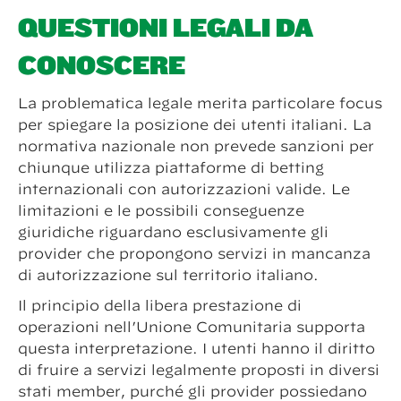
QUESTIONI LEGALI DA
CONOSCERE
La problematica legale merita particolare focus
per spiegare la posizione dei utenti italiani. La
normativa nazionale non prevede sanzioni per
chiunque utilizza piattaforme di betting
internazionali con autorizzazioni valide. Le
limitazioni e le possibili conseguenze
giuridiche riguardano esclusivamente gli
provider che propongono servizi in mancanza
di autorizzazione sul territorio italiano.
Il principio della libera prestazione di
operazioni nell’Unione Comunitaria supporta
questa interpretazione. I utenti hanno il diritto
di fruire a servizi legalmente proposti in diversi
stati member, purché gli provider possiedano