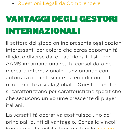
Questioni Legali da Comprendere
VANTAGGI DEGLI GESTORI
INTERNAZIONALI
Il settore del gioco online presenta oggi opzioni
interessanti per coloro che cerca opportunità
di gioco diverse da le tradizionali. I siti non
AAMS incarnano una realtà consolidata nel
mercato internazionale, funzionando con
autorizzazioni rilasciate da enti di controllo
riconosciute a scala globale. Questi operatori
si caratterizzano per caratteristiche specifiche
che seducono un volume crescente di player
italiani.
La versatilità operativa costituisce uno dei
principali punti di vantaggio. Senza le vincoli
imposte dalla legislazione nazionale,
casino