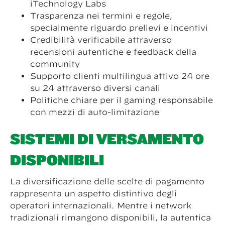
iTechnology Labs
Trasparenza nei termini e regole,
specialmente riguardo prelievi e incentivi
Credibilità verificabile attraverso
recensioni autentiche e feedback della
community
Supporto clienti multilingua attivo 24 ore
su 24 attraverso diversi canali
Politiche chiare per il gaming responsabile
con mezzi di auto-limitazione
SISTEMI DI VERSAMENTO
DISPONIBILI
La diversificazione delle scelte di pagamento
rappresenta un aspetto distintivo degli
operatori internazionali. Mentre i network
tradizionali rimangono disponibili, la autentica