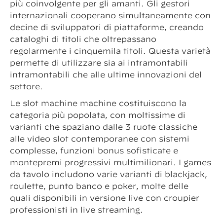
più coinvolgente per gli amanti. Gli gestori
internazionali cooperano simultaneamente con
decine di sviluppatori di piattaforme, creando
cataloghi di titoli che oltrepassano
regolarmente i cinquemila titoli. Questa varietà
permette di utilizzare sia ai intramontabili
intramontabili che alle ultime innovazioni del
settore.
Le slot machine machine costituiscono la
categoria più popolata, con moltissime di
varianti che spaziano dalle 3 ruote classiche
alle video slot contemporanee con sistemi
complesse, funzioni bonus sofisticate e
montepremi progressivi multimilionari. I games
da tavolo includono varie varianti di blackjack,
roulette, punto banco e poker, molte delle
quali disponibili in versione live con croupier
professionisti in live streaming.