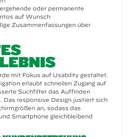
en
ergehende oder permanente
ontos auf Wunsch
ige Zusammenfassungen über
TES
LEBNIS
e mit Fokus auf Usability gestaltet.
vigation erlaubt schnellen Zugang auf
serte Suchfilter das Auffinden
. Das responsive Design justiert sich
chirmgrößen an, sodass das
s und Smartphone gleichbleibend