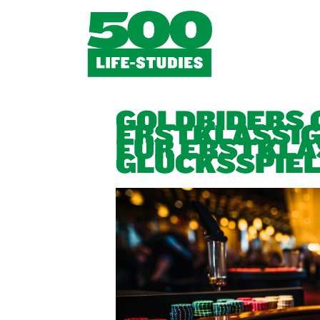
GOLDRIDERS C
ERSTKLASSIG
FÜR ERSTKLA
GLÜCKSSPIE