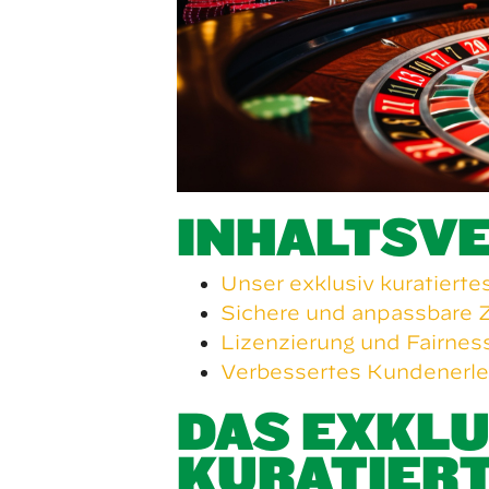
INHALTSVE
Unser exklusiv kuratierte
Sichere und anpassbare 
Lizenzierung und Fairnes
Verbessertes Kundenerle
DAS EXKLU
KURATIER