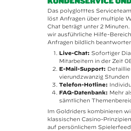
KUNDENSERVICE UN
Das polyglotttes Serviceteam
löst Anfragen über multiple 
Chat beträgt unter 2 Minuten
wir ausführliche Hilfe-Bereic
Anfragen bildlich beantworte
Live-Chat:
Sofortiger Di
Mitarbeitern in der Zeit 
E-Mail-Support:
Detailli
vierundzwanzig Stunden
Telefon-Hotline:
Individu
FAQ-Datenbank:
Mehr als
sämtlichen Themenberei
Im Goldriders kombinieren wi
klassischen Casino-Prinzipien
auf persönlichem Spielerfee