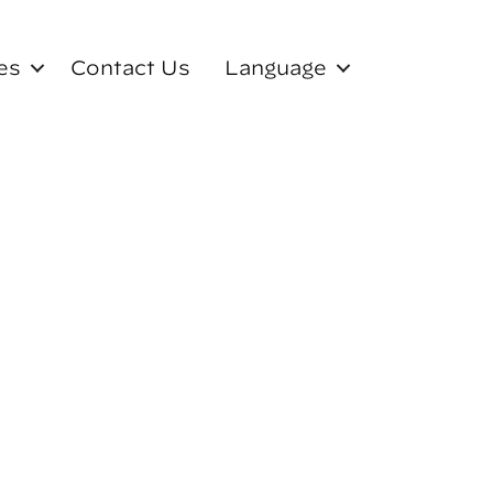
es
Contact Us
Language