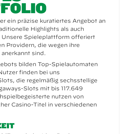
FOLIO
er ein präzise kuratiertes Angebot an
aditionelle Highlights als auch
 Unsere Spieleplattform offeriert
n Providern, die wegen ihre
 anerkannt sind.
ebots bilden Top-Spielautomaten
Nutzer finden bei uns
lots, die regelmäßig sechsstellige
gaways-Slots mit bis 117.649
hspielbegeisterte nutzen von
cher Casino-Titel in verschiedenen
ZEIT