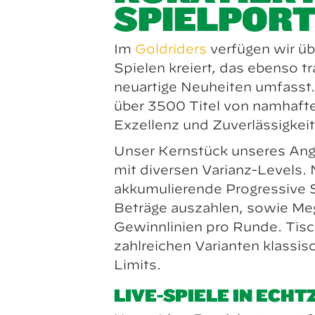
SPIELPORT
Im
Goldriders
verfügen wir üb
Spielen kreiert, das ebenso tr
neuartige Neuheiten umfasst.
über 3500 Titel von namhafte
Exzellenz und Zuverlässigkeit
Unser Kernstück unseres Ang
mit diversen Varianz-Levels. 
akkumulierende Progressive S
Beträge auszahlen, sowie Me
Gewinnlinien pro Runde. Tisc
zahlreichen Varianten klassis
Limits.
LIVE-SPIELE IN ECHT